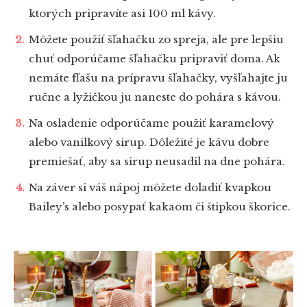
ktorých pripravíte asi 100 ml kávy.
Môžete použiť šľahačku zo spreja, ale pre lepšiu
chuť odporúčame šľahačku pripraviť doma. Ak
nemáte fľašu na prípravu šľahačky, vyšľahajte ju
ručne a lyžičkou ju naneste do pohára s kávou.
Na osladenie odporúčame použiť karamelový
alebo vanilkový sirup. Dôležité je kávu dobre
premiešať, aby sa sirup neusadil na dne pohára.
Na záver si váš nápoj môžete doladiť kvapkou
Bailey’s alebo posypať kakaom či štipkou škorice.