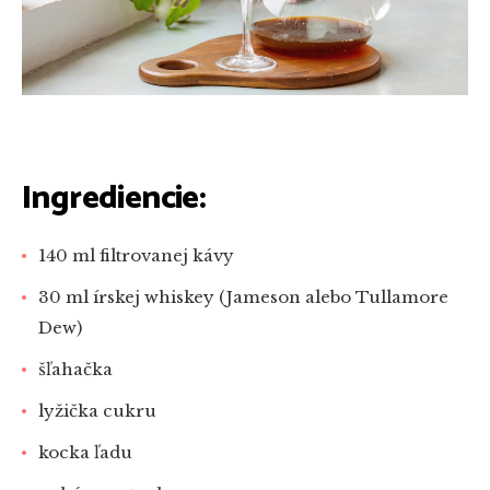
Ingrediencie:
140 ml filtrovanej kávy
30 ml írskej whiskey (Jameson alebo Tullamore
Dew)
šľahačka
lyžička cukru
kocka ľadu