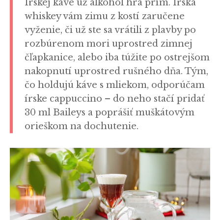
Írskej káve už alkohol hrá prím. Írska
whiskey vám zimu z kostí zaručene
vyženie, či už ste sa vrátili z plavby po
rozbúrenom mori uprostred zimnej
čľapkanice, alebo iba túžite po ostrejšom
nakopnutí uprostred rušného dňa. Tým,
čo holdujú káve s mliekom, odporúčam
írske cappuccino – do neho stačí pridať
30 ml Baileys a poprášiť muškátovým
orieškom na dochutenie.