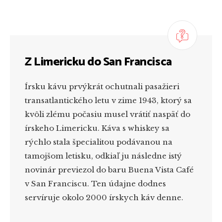
Z Limericku do San Francisca
Írsku kávu prvýkrát ochutnali pasažieri
transatlantického letu v zime 1943, ktorý sa
kvôli zlému počasiu musel vrátiť naspäť do
írskeho Limericku. Káva s whiskey sa
rýchlo stala špecialitou podávanou na
tamojšom letisku, odkiaľ ju následne istý
novinár previezol do baru Buena Vista Café
v San Franciscu. Ten údajne dodnes
servíruje okolo 2000 írskych káv denne.