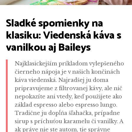
Sladké spomienky na
klasiku: Viedenská káva s
vanilkou aj Baileys
Najklasickejším príkladom vylepšeného
čierneho nápoja je v našich končinách
káva viedenská. Najradšej ju doma
pripravujeme z filtrovanej kávy, ale nič
nepokazíte ani vtedy, keď použijete ako
základ espresso alebo espresso lungo.
Tradične ju dopĺňa šľahačka, prípadne
sirup s príchuťou karamelu či vanilky. A
ak práve nie ste autom, tie správne