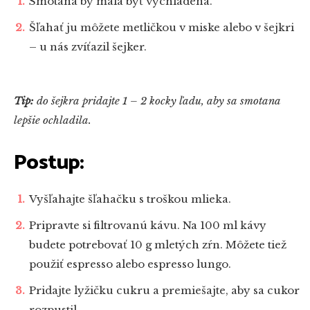
Smotana by mala byť vychladená.
Šľahať ju môžete metličkou v miske alebo v šejkri
– u nás zvíťazil šejker.
Tip:
do šejkra pridajte 1 – 2 kocky ľadu, aby sa smotana
lepšie ochladila.
Postup:
Vyšľahajte šľahačku s troškou mlieka.
Pripravte si filtrovanú kávu. Na 100 ml kávy
budete potrebovať 10 g mletých zŕn. Môžete tiež
použiť espresso alebo espresso lungo.
Pridajte lyžičku cukru a premiešajte, aby sa cukor
rozpustil.