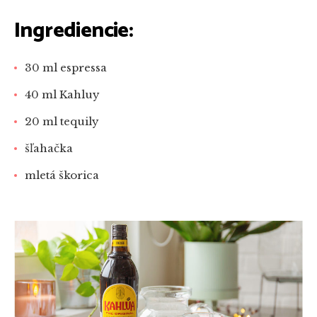
Ingrediencie:
30 ml espressa
40 ml Kahluy
20 ml tequily
šľahačka
mletá škorica