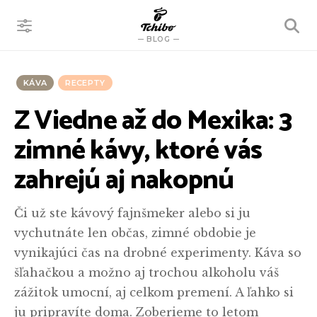
VYHĽADÁVANIE
BLOG
KÁVA
RECEPTY
Z Viedne až do Mexika: 3
zimné kávy, ktoré vás
zahrejú aj nakopnú
Či už ste kávový fajnšmeker alebo si ju
vychutnáte len občas, zimné obdobie je
vynikajúci čas na drobné experimenty. Káva so
šľahačkou a možno aj trochou alkoholu váš
zážitok umocní, aj celkom premení. A ľahko si
ju pripravíte doma. Zoberieme to letom