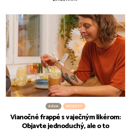
KÁVA
RECEPTY
Vianočné frappé s vaječným likérom:
Objavte jednoduchý, ale o to