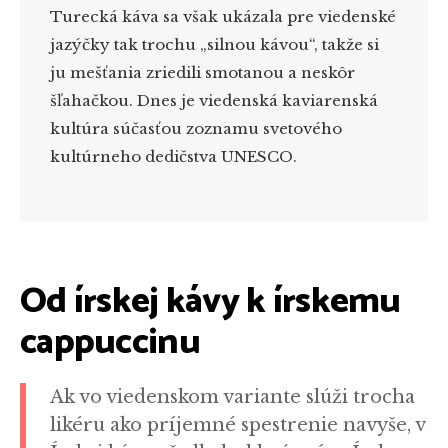
Turecká káva sa však ukázala pre viedenské
jazýčky tak trochu „silnou kávou“, takže si
ju mešťania zriedili smotanou a neskôr
šľahačkou. Dnes je viedenská kaviarenská
kultúra súčasťou zoznamu svetového
kultúrneho dedičstva UNESCO.
Od írskej kávy k írskemu
cappuccinu
Ak vo viedenskom variante slúži trocha
likéru ako príjemné spestrenie navyše, v