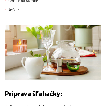
pohár na stopke
šejker
Príprava šľahačky: