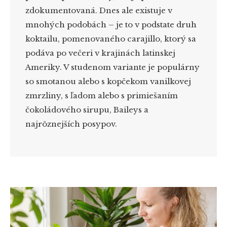
zdokumentovaná. Dnes ale existuje v
mnohých podobách – je to v podstate druh
koktailu, pomenovaného carajillo, ktorý sa
podáva po večeri v krajinách latinskej
Ameriky. V studenom variante je populárny
so smotanou alebo s kopčekom vanilkovej
zmrzliny, s ľadom alebo s primiešaním
čokoládového sirupu, Baileys a
najrôznejších posypov.