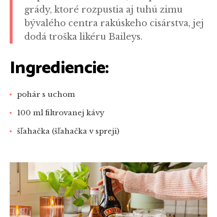
grády, ktoré rozpustia aj tuhú zimu
bývalého centra rakúskeho cisárstva, jej
dodá troška likéru Baileys.
Ingrediencie:
pohár s uchom
100 ml filtrovanej kávy
šľahačka (šľahačka v spreji)