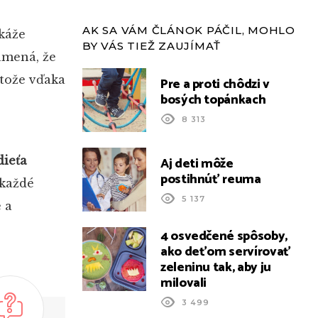
AK SA VÁM ČLÁNOK PÁČIL, MOHLO
káže
BY VÁS TIEŽ ZAUJÍMAŤ
namená, že
etože vďaka
Pre a proti chôdzi v
bosých topánkach
8 313
Aj deti môže
dieťa
postihnúť reuma
 každé
5 137
 a
4 osvedčené spôsoby,
ako deťom servírovať
zeleninu tak, aby ju
milovali
3 499