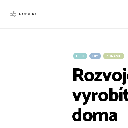
RUBRIKY
DETI
DIY
ZDRAVIE
Rozvoj
vyrobít
doma