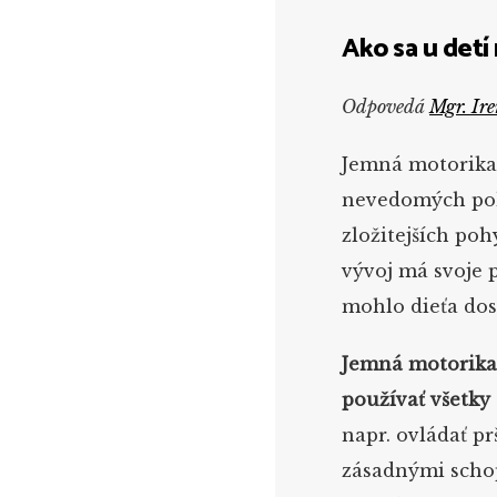
Ako sa u detí
Odpovedá
Mgr. Ir
Jemná motorika 
nevedomých poh
zložitejších poh
vývoj má svoje 
mohlo dieťa dosp
Jemná motorika t
používať všetky 
napr. ovládať pr
zásadnými schop