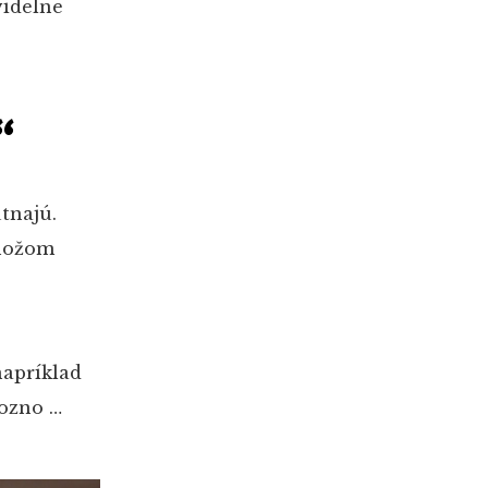
videlne
“
tnajú.
 nožom
napríklad
rozno …