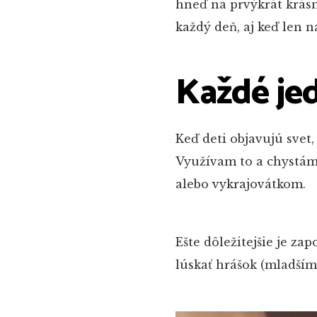
hneď na prvýkrát krásn
každý deň, aj keď len n
Každé je
Keď deti objavujú svet
Využívam to a chystám 
alebo vykrajovátkom.
Ešte dôležitejšie je za
lúskať hrášok (mladším