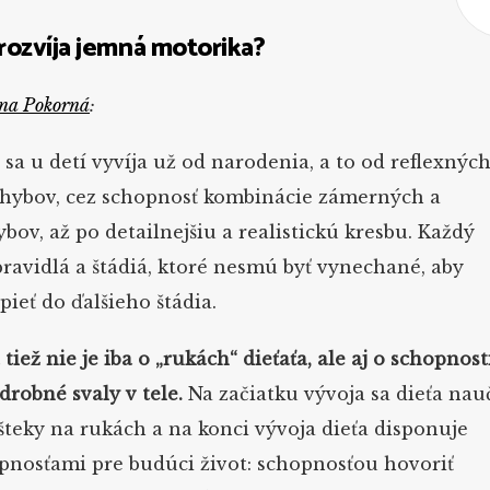
 rozvíja jemná motorika?
ena Pokorná
:
sa u detí vyvíja už od narodenia, a to od reflexnýc
ybov, cez schopnosť kombinácie zámerných a
ybov, až po detailnejšiu a realistickú kresbu. Každý
pravidlá a štádiá, ktoré nesmú byť vynechané, aby
ieť do ďalšieho štádia.
iež nie je iba o „rukách“ dieťaťa, ale aj o schopnost
drobné svaly v tele.
Na začiatku vývoja sa dieťa nau
šteky na rukách a na konci vývoja dieťa disponuje
nosťami pre budúci život: schopnosťou hovoriť