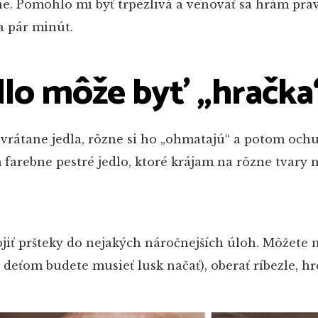
e. Pomohlo mi byť trpezlivá a venovať sa hrám pra
a pár minút.
dlo môže byť „hračka
, vrátane jedla, rôzne si ho „ohmatajú“ a potom ochu
farebne pestré jedlo, ktoré krájam na rôzne tvary
pojiť pršteky do nejakých náročnejších úloh. Môžete 
 deťom budete musieť lusk načať), oberať ríbezle, h