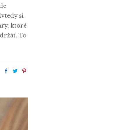
kde
dvtedy si
ry, ktoré
držať. To
: