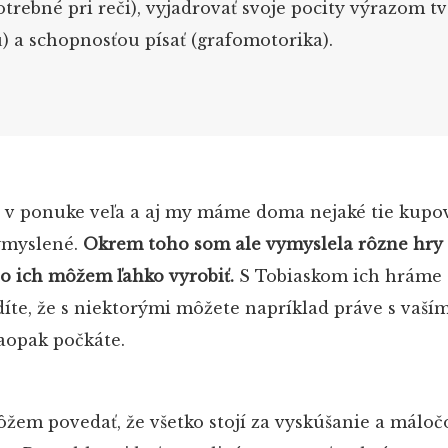
otrebné pri reči), vyjadrovať svoje pocity výrazom t
) a schopnosťou písať (grafomotorika).
e v ponuke veľa a aj my máme doma nejaké tie kupo
ymyslené.
Okrem toho som ale vymyslela rôzne hry 
 ich môžem ľahko vyrobiť.
S Tobiaskom ich hráme 
díte, že s niektorými môžete napríklad práve s vaší
naopak počkáte.
ôžem povedať, že všetko stojí za vyskúšanie a máloč