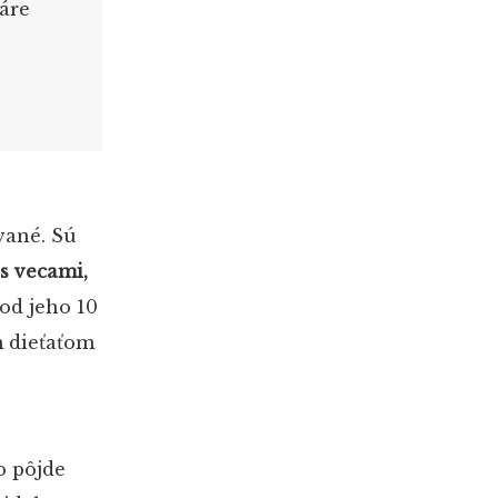
váre
vané. Sú
s vecami,
od jeho 10
m dieťaťom
o pôjde