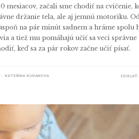
0 mesiacov, začali sme chodiť na cvičenie, 
ávne držanie tela, ale aj jemnú motoriku. O
aspoň na pár minút sadnem a hráme spolu h
via a tiež mu pomáhajú učiť sa veci správne 
diť, keď sa za pár rokov začne učiť písať.
KATEŘINA KURANOVA
ZDIEĽAŤ