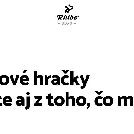
BLOG
ové hračky
e aj z toho, čo 