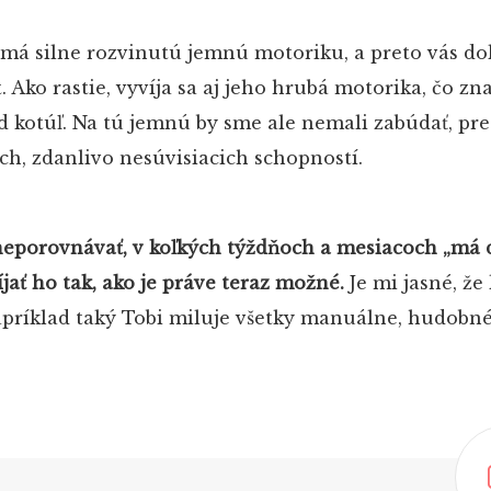
 má silne rozvinutú jemnú motoriku, a preto vás do
t. Ako rastie, vyvíja sa aj jeho hrubá motorika, čo z
d kotúľ. Na tú jemnú by sme ale nemali zabúdať, pr
ších, zdanlivo nesúvisiacich schopností.
neporovnávať, v koľkých týždňoch a mesiacoch „má 
víjať ho tak, ako je práve teraz možné.
Je mi jasné, že
Napríklad taký Tobi miluje všetky manuálne, hudobné