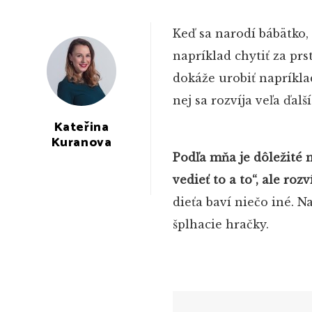
Keď sa narodí bábätko,
napríklad chytiť za prs
dokáže urobiť napríkla
nej sa rozvíja veľa ďal
Kateřina
Kuranova
Podľa mňa je dôležité 
vedieť to a to“, ale roz
dieťa baví niečo iné. 
šplhacie hračky.