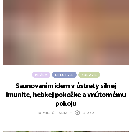
KRÁSA
LIFESTYLE
ZDRAVIE
Saunovaním idem v ústrety silnej
imunite, hebkej pokožke a vnútornému
pokoju
10 MIN. ČÍTANIA
4 232