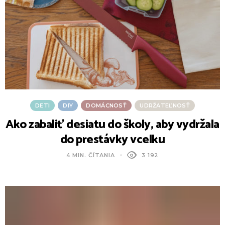
DETI
DIY
DOMÁCNOSŤ
UDRŽATEĽNOSŤ
Ako zabaliť desiatu do školy, aby vydržala
do prestávky vcelku
4 MIN. ČÍTANIA
3 192