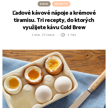
KÁVA
RECEPTY
Ľadové kávové nápoje a krémové
tiramisu. Tri recepty, do ktorých
využijete kávu Cold Brew
3 MIN. ČÍTANIA
3 782