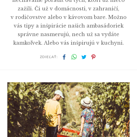
nechávame poradiť od tých, ktorí už niečo
zažili. Či už v domácnosti, v zahraničí,
v rodičovstve alebo v kávovom bare. Možno
vás tipy a inšpirácie našich ambasádoriek
správne nasmerujú, nech už sa vydáte
kamkoľvek. Alebo vás inšpirujú v kuchyni.
ZDIEĽAŤ: