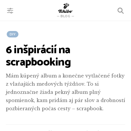
VYHĽADÁVANIE
BLOG
DIY
6 inšpirácií na
scrapbooking
Mám kúpený album a konečne vytlačené fotky
z vlaňajších medových týždňov. To si
jednoznačne žiada pekný album plný
spomienok, kam pridám aj pár slov a drobností
pozbieraných počas cesty – scrapbook.