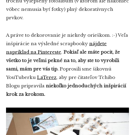
trochu vylepšený fotoalbum (v ktorom ale nakoniec
vôbec nemusia byť fotky) plný dekoratívnych
prvkov.
A práve to dekorovanie je niekedy orieškom. :-) Veľa
inšpirácie na výsledné scrapbooky
nájdete
napríklad na Pintereste
.
Pokiaľ ale máte pocit, že
všetko to je veľmi pekné na to, aby ste to vyrobili
sami, mám pre vás tip.
Poprosili sme šikovnú
YouTuberku
LaTerez
, aby pre čitateľov Tchibo
Blogu pripravila
niekoľko jednoduchých inšpirácií
krok za krokom.