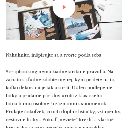
PREHRAŤ ZNOVA
Nakuknite, inšpirujte sa a tvorte podľa seba!
Scrapbooking nemá žiadne striktné pravidlá. Na
začiatok kľudne zdobte menej, kým prídete na to,
koľko dekorácií je tak akurát. Už len podlepenie
fotky a pridanie pár slov urobí z klasického
fotoalbumu osobnejší záznamník spomienok.
Pridajte čokoľvek, čo ich doplní: lístočky, vstupenky,
cestovné lístky… Pokiaľ „neviete“ kresliť a vlastné
kresbičky sa vám nepáčia, použite napríklad