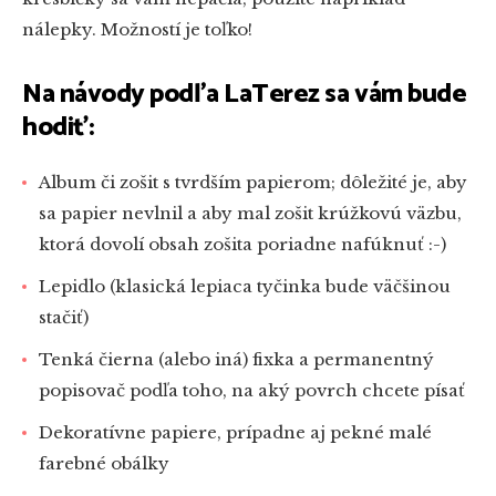
nálepky. Možností je toľko!
Na návody podľa LaTerez sa vám bude
hodiť:
Album či zošit s tvrdším papierom; dôležité je, aby
sa papier nevlnil a aby mal zošit krúžkovú väzbu,
ktorá dovolí obsah zošita poriadne nafúknuť :-)
Lepidlo (klasická lepiaca tyčinka bude väčšinou
stačiť)
Tenká čierna (alebo iná) fixka a permanentný
popisovač podľa toho, na aký povrch chcete písať
Dekoratívne papiere, prípadne aj pekné malé
farebné obálky