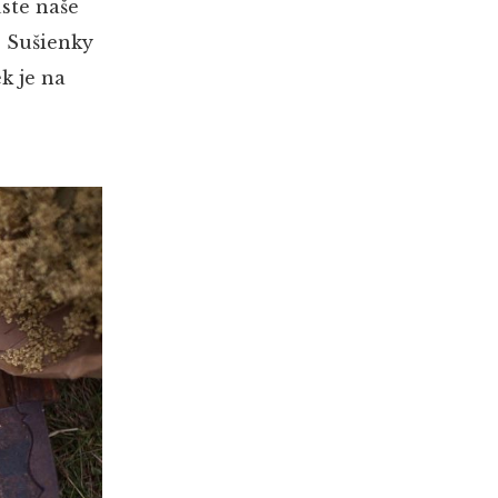
úste naše
. Sušienky
k je na