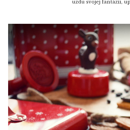
uzdu svojej fantázii, u