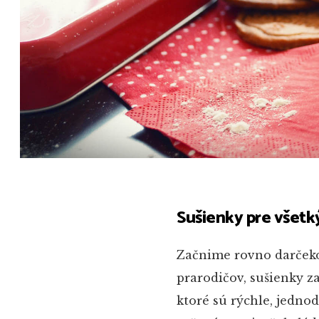
Sušienky pre všetk
Začnime rovno darčeko
prarodičov, sušienky z
ktoré sú rýchle, jedno