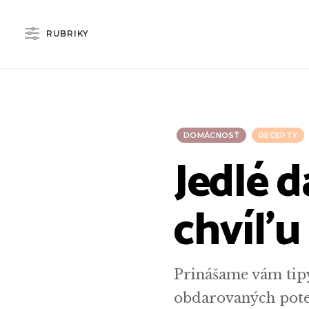
RUBRIKY
DOMÁCNOSŤ
RECEPTY
Jedlé 
chvíľu
Prinášame vám tipy
obdarovaných pote