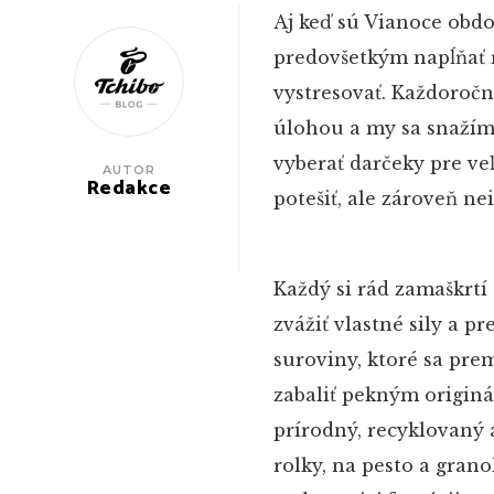
Aj keď sú Vianoce obd
predovšetkým napĺňať 
vystresovať. Každoročn
úlohou a my sa snažíme
vyberať darčeky pre v
AUTOR
Redakce
potešiť, ale zároveň nei
Každý si rád zamaškrtí 
zvážiť vlastné sily a 
suroviny, ktoré sa pre
zabaliť pekným origin
prírodný, recyklovaný 
rolky, na pesto a gran