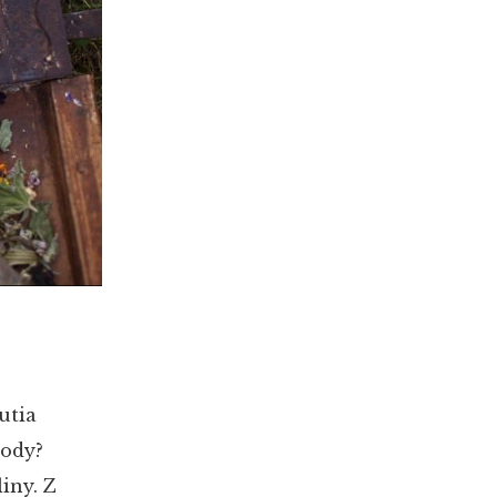
utia
rody?
iny. Z