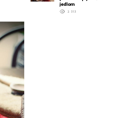
jedlom
2 313