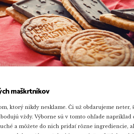
ých maškrtníkov
m, ktorý nikdy nesklame. Či už obdarujeme neter, š
abodujú vždy. Výborne sú v tomto ohľade napríklad 
duché a môžete do nich pridať rôzne ingrediencie, ak