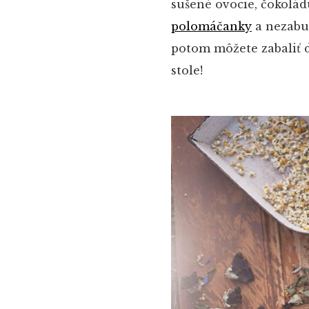
sušené ovocie, čokoládu
polomáčanky
a nezabu
potom môžete zabaliť d
stole!