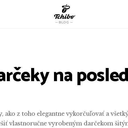
BLOG
darčeky na posle
, ako z toho elegantne vykorčuľovať a všetk
šiť vlastnoručne vyrobeným darčekom šitý