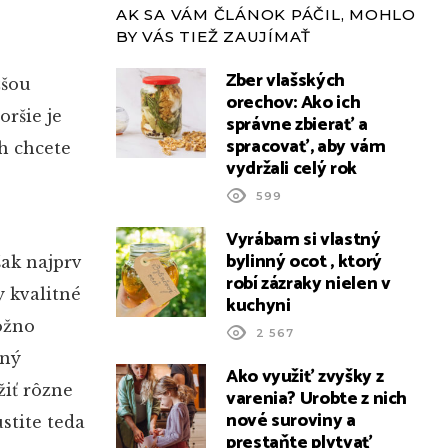
AK SA VÁM ČLÁNOK PÁČIL, MOHLO
BY VÁS TIEŽ ZAUJÍMAŤ
Zber vlašských
žšou
orechov: Ako ich
oršie je
správne zbierať a
spracovať, aby vám
h chcete
vydržali celý rok
599
Vyrábam si vlastný
bylinný ocot , ktorý
šak najprv
robí zázraky nielen v
 kvalitné
kuchyni
ožno
2 567
bný
Ako využiť zvyšky z
žiť rôzne
varenia? Urobte z nich
nové suroviny a
stite teda
prestaňte plytvať