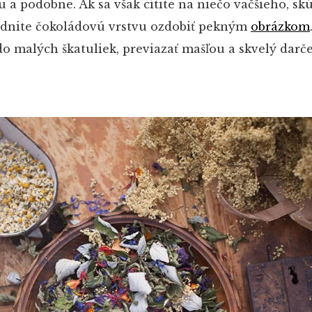
 a podobne. Ak sa však cítite na niečo väčšieho, sk
dnite čokoládovú vrstvu ozdobiť pekným
obrázkom
o malých škatuliek, previazať mašľou a skvelý darče