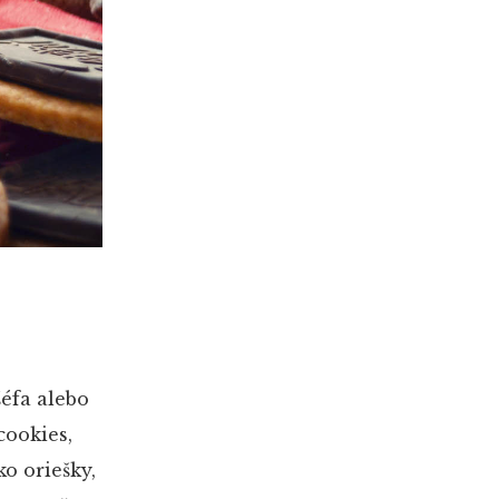
éfa alebo
cookies,
o oriešky,