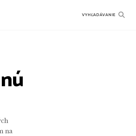
VYHĽADÁVANIE
dnú
ých
m na