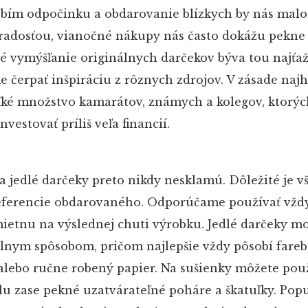
obím odpočinku a obdarovanie blízkych by nás malo
radosťou, vianočné nákupy nás často dokážu pekne
é vymýšľanie originálnych darčekov býva tou najťa
 čerpať inšpiráciu z rôznych zdrojov. V zásade najh
eľké množstvo kamarátov, známych a kolegov, ktorýc
nvestovať príliš veľa financií.
a jedlé darčeky preto nikdy nesklamú. Dôležité je v
preferencie obdarovaného. Odporúčame používať vždy
mietnu na výslednej chuti výrobku. Jedlé darčeky m
álnym spôsobom, pričom najlepšie vždy pôsobí fare
alebo ručne robený papier. Na sušienky môžete pou
olu zase pekné uzatvárateľné poháre a škatuľky. Popu