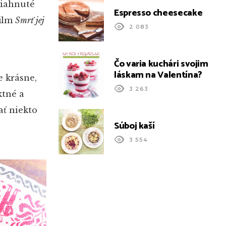
siahnuté
Espresso cheesecake
film
Smrť jej
2 083
Čo varia kuchári svojim
láskam na Valentína?
e krásne,
3 263
ktné a
ať niekto
Súboj kaší
3 554