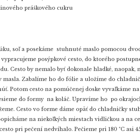
rstinového práškového cukru
ku, soľ a posekáme stuhnuté maslo pomocou dvoc
 vypracujeme posýpkové cesto, do ktorého postupn
du. Cesto by nemalo byť dokonale hladké, naopak, 
 masla. Zabalíme ho do fólie a uložíme do chladni
núť. Potom cesto na pomúčenej doske vyvaľkáme n
esieme do formy na koláč. Upravíme ho po okrajoc
žeme. Cesto vo forme dáme opäť do chladničky stu
opicháme na niekoľkých miestach vidličkou a na c
 cesto pri pečení nedvíhalo. Pečieme pri 180 °C asi 4