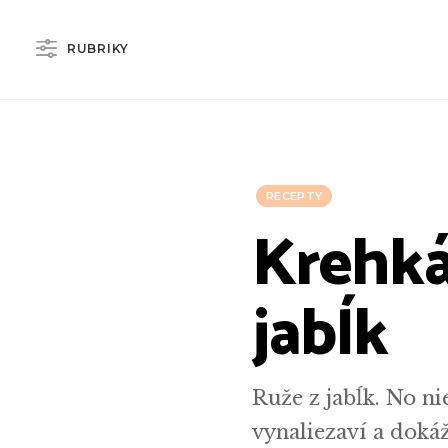
RUBRIKY
RECEPTY
Krehká 
jabĺk
Ruže z jabĺk. No ni
vynaliezaví a doká