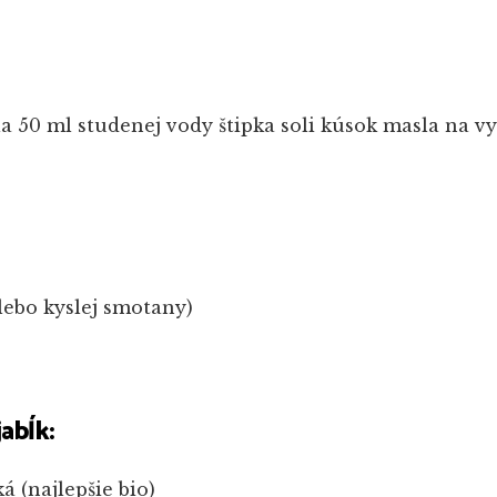
la
50 ml studenej vody
štipka soli
kúsok masla na v
lebo kyslej smotany)
jabĺk:
á (najlepšie bio)