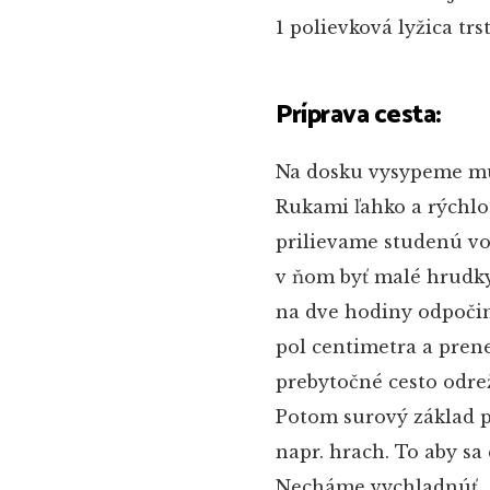
1 polievková lyžica t
Príprava cesta:
Na dosku vysypeme mú
Rukami ľahko a rýchlo
prilievame studenú vo
v ňom byť malé hrudky
na dve hodiny odpoči
pol centimetra a pren
prebytočné cesto odre
Potom surový základ p
napr. hrach. To aby sa
Necháme vychladnúť.