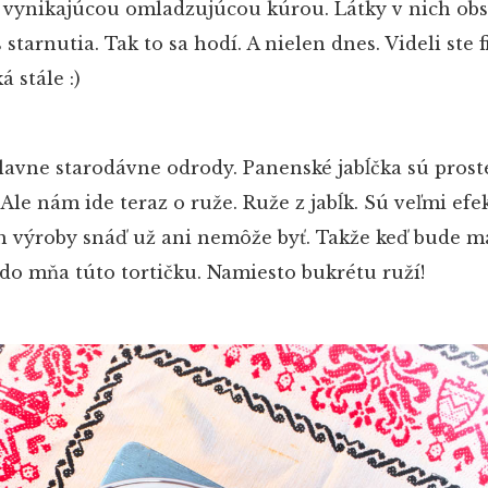
 vynikajúcou omladzujúcou kúrou. Látky v nich ob
starnutia. Tak to sa hodí. A nielen dnes. Videli ste 
á stále :)
lavne starodávne odrody. Panenské jabĺčka sú prost
Ale nám ide teraz o ruže. Ruže z jabĺk. Sú veľmi efe
h výroby snáď už ani nemôže byť. Takže keď bude m
do mňa túto tortičku. Namiesto bukrétu ruží!