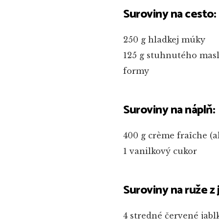
Suroviny na cesto:
250 g hladkej múky
125 g stuhnutého mas
formy
Suroviny na náplň:
400 g crème fraîche (a
1 vanilkový cukor
Suroviny na ruže z 
4 stredné červené jablk