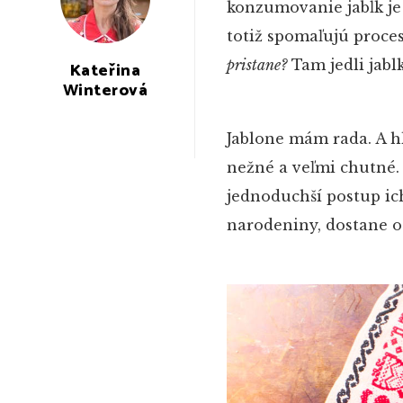
konzumovanie jabĺk je
totiž spomaľujú proces 
pristane?
Tam jedli jablk
Kateřina
Winterová
Jablone mám rada. A h
nežné a veľmi chutné. 
jednoduchší postup ic
narodeniny, dostane o