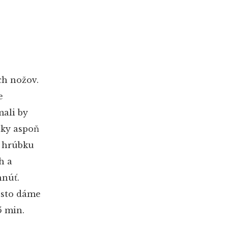
h nožov.
e
mali by
čky aspoň
a hrúbku
h a
hnúť.
esto dáme
5 min.