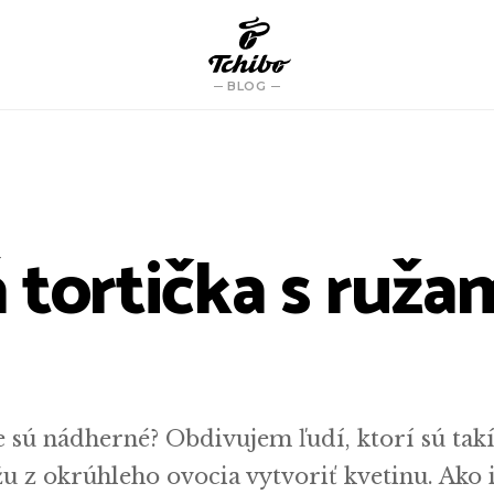
BLOG
tortička s ružam
e sú nádherné? Obdivujem ľudí, ktorí sú tak
žu z okrúhleho ovocia vytvoriť kvetinu. Ako 