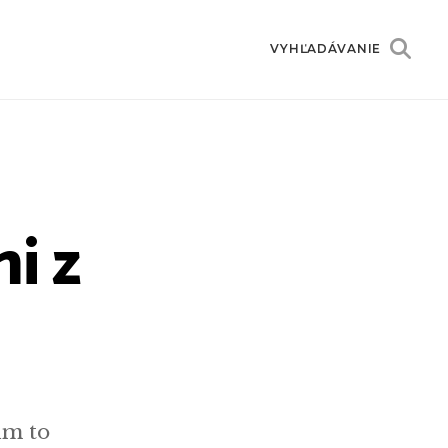
VYHĽADÁVANIE
i z
í
im to