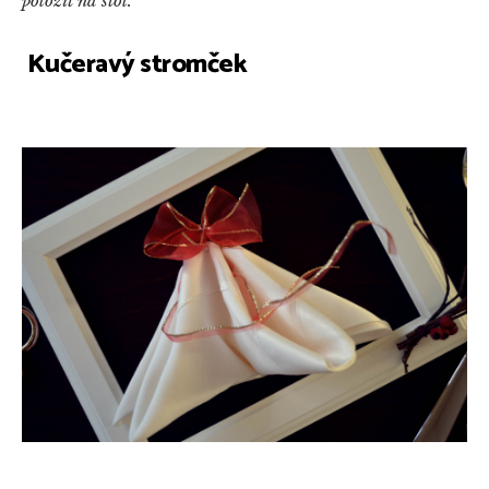
položiť na stôl.
Kučeravý stromček