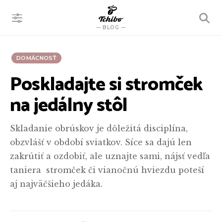
VYHĽADÁVANIE
BLOG
DOMÁCNOSŤ
Poskladajte si stromček
na jedálny stôl
Skladanie obrúskov je dôležitá disciplína,
obzvlášť v období sviatkov. Síce sa dajú len
zakrútiť a ozdobiť, ale uznajte sami, nájsť vedľa
taniera stromček či vianočnú hviezdu poteší
aj najväčšieho jedáka.