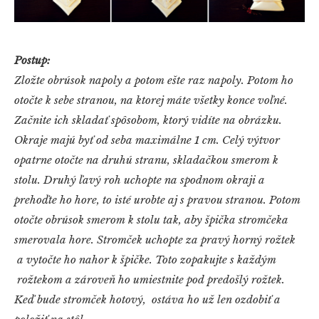
Postup:
Zložte obrúsok napoly a potom ešte raz napoly. Potom ho
otočte k sebe stranou, na ktorej máte všetky konce voľné.
Začnite ich skladať spôsobom, ktorý vidíte na obrázku.
Okraje majú byť od seba maximálne 1 cm. Celý výtvor
opatrne otočte na druhú stranu, skladačkou smerom k
stolu. Druhý ľavý roh uchopte na spodnom okraji a
prehoďte ho hore, to isté urobte aj s pravou stranou. Potom
otočte obrúsok smerom k stolu tak, aby špička stromčeka
smerovala hore. Stromček uchopte za pravý horný rožtek
a vytočte ho nahor k špičke. Toto zopakujte s každým
rožtekom a zároveň ho umiestnite pod predošlý rožtek.
Keď bude stromček hotový, ostáva ho už len ozdobiť a