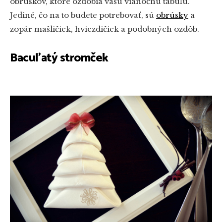
obrúskov, ktoré ozdobia vašu vianočnú tabuľu.
Jediné, čo na to budete potrebovať, sú
obrúsky
a
zopár mašličiek, hviezdičiek a podobných ozdôb.
Bacuľatý stromček