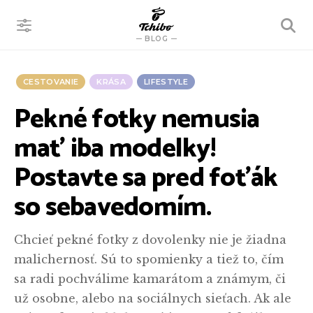
VYHĽADÁVANIE
BLOG
CESTOVANIE
KRÁSA
LIFESTYLE
Pekné fotky nemusia
mať iba modelky!
Postavte sa pred foťák
so sebavedomím.
Chcieť pekné fotky z dovolenky nie je žiadna
malichernosť. Sú to spomienky a tiež to, čím
sa radi pochválime kamarátom a známym, či
už osobne, alebo na sociálnych sieťach. Ak ale