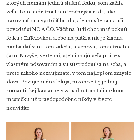
ktorých nemám jedinú slušnú fotku, som zažila
veľa. Toto bude trochu náročnejšia rada, ako
narovnať sa a vystrčiť bradu, ale musíte sa naučiť
povedať si NO A ČO. Väčšina ľudí chce mať peknú
fotku s Eiffelovkou alebo na pláži a nie je žiadna
hanba dať si na tom záležať a venovať tomu trochu
času. Navyše, verte mi, všetci majú veľa práce s
vlastným pózovaním a sú sústredení sa na seba, a
preto nikoho nezaujímate, v tom najlepšom zmysle
slova. Pózujte si do aleluja, nikoho z tej jednej
romantickej kaviarne v zapadnutom talianskom
mestečku už pravdepodobne nikdy v živote
neuvidíte.