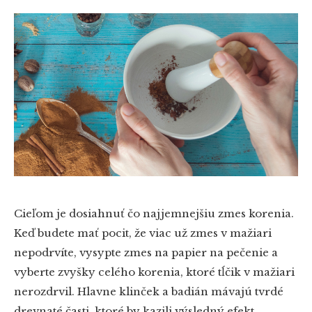
Cieľom je dosiahnuť čo najjemnejšiu zmes korenia.
Keď budete mať pocit, že viac už zmes v mažiari
nepodrvíte, vysypte zmes na papier na pečenie a
vyberte zvyšky celého korenia, ktoré tĺčik v mažiari
nerozdrvil. Hlavne klinček a badián mávajú tvrdé
drevnaté časti, ktoré by kazili výsledný efekt.