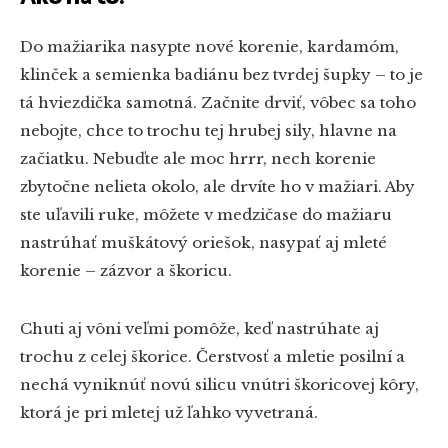
Do mažiarika nasypte nové korenie, kardamóm,
klinček a semienka badiánu bez tvrdej šupky – to je
tá hviezdička samotná. Začnite drviť, vôbec sa toho
nebojte, chce to trochu tej hrubej sily, hlavne na
začiatku. Nebuďte ale moc hrrr, nech korenie
zbytočne nelieta okolo, ale drvíte ho v mažiari. Aby
ste uľavili ruke, môžete v medzičase do mažiaru
nastrúhať muškátový oriešok, nasypať aj mleté
korenie – zázvor a škoricu.
Chuti aj vôni veľmi pomôže, keď nastrúhate aj
trochu z celej škorice. Čerstvosť a mletie posilní a
nechá vyniknúť novú silicu vnútri škoricovej kôry,
ktorá je pri mletej už ľahko vyvetraná.