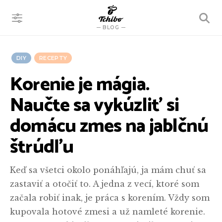
VYHĽADÁVANIE
BLOG
DIY
RECEPTY
Korenie je mágia.
Naučte sa vykúzliť si
domácu zmes na jablčnú
štrúdľu
Keď sa všetci okolo ponáhľajú, ja mám chuť sa
zastaviť a otočiť to. A jedna z vecí, ktoré som
začala robiť inak, je práca s korením. Vždy som
kupovala hotové zmesi a už namleté korenie.