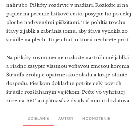
nahrubo. Piškóty rozdrvte v mažiari. Rozložte si na
papier na pečenie lístkové cesto, posypte ho po celej
ploche nadrvenými piškótami. Tie pohltia trochu
šťavy z jabĺk a zabránia tomu, aby šťava vytiekla zo
štrúdle na plech. To je chuť, o ktorú nechcete prísť.
Na piškóty rovnomerne rozložte nastrúhané jablká
a riadne zasypte vlastnou voňavou zmesou korenia.
Štrúdľu zrolujte opatrne ako roládu a kraje ohnite
dospodu. Pierkom dôkladne potrite celý povrch
štrúdle rozšľahaným vajíčkom. Pečte vo vyhriatej
rúre na 160° asi pätnásť až dvadsať minút dozlatova.
ZDIEĽANIE
AUTOR
HODNOTENIE