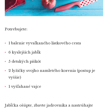
Potrebujete:
1 balenie vyvaľkaného lístkového cesta
6 kyslejších jabĺk
5 detských piškót
2 lyžičky svojho namletého korenia (postup je
vyššie)
1 vyšľahané vajce
Jabĺčka ošúpte, zbavte jadrovníka a nastrúhajte