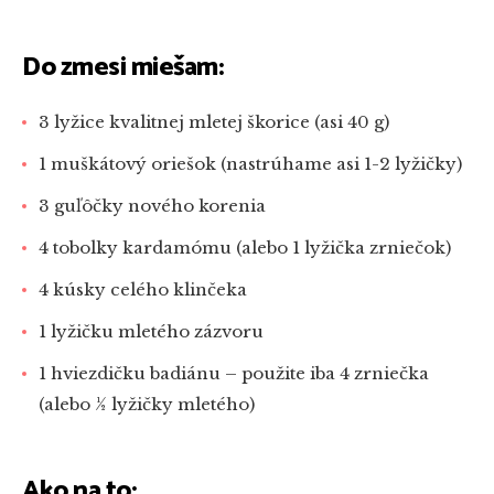
Do zmesi miešam:
3 lyžice kvalitnej mletej škorice (asi 40 g)
1 muškátový oriešok (nastrúhame asi 1-2 lyžičky)
3 guľôčky nového korenia
4 tobolky kardamómu (alebo 1 lyžička zrniečok)
4 kúsky celého klinčeka
1 lyžičku mletého zázvoru
1 hviezdičku badiánu – použite iba 4 zrniečka
(alebo ½ lyžičky mletého)
Ako na to: