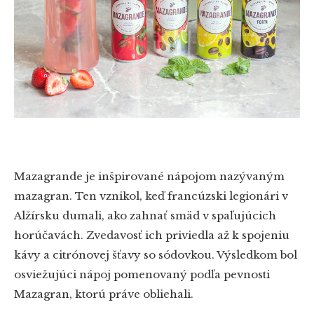
Mazagrande je inšpirované nápojom nazývaným
mazagran. Ten vznikol, keď francúzski legionári v
Alžírsku dumali, ako zahnať smäd v spaľujúcich
horúčavách. Zvedavosť ich priviedla až k spojeniu
kávy a citrónovej šťavy so sódovkou. Výsledkom bol
osviežujúci nápoj pomenovaný podľa pevnosti
Mazagran, ktorú práve obliehali.