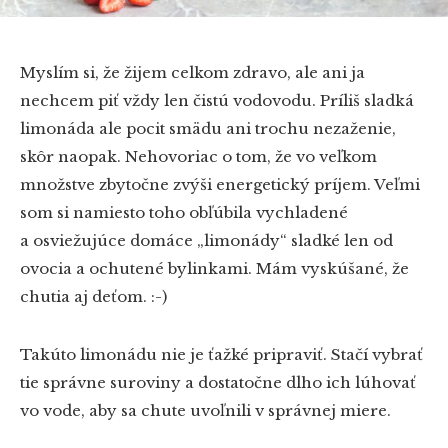
Myslím si, že žijem celkom zdravo, ale ani ja
nechcem piť vždy len čistú vodovodu. Príliš sladká
limonáda ale pocit smädu ani trochu nezaženie,
skôr naopak. Nehovoriac o tom, že vo veľkom
množstve zbytočne zvýši energetický príjem. Veľmi
som si namiesto toho obľúbila vychladené
a osviežujúce domáce „limonády“ sladké len od
ovocia a ochutené bylinkami. Mám vyskúšané, že
chutia aj deťom. :-)
Takúto limonádu nie je ťažké pripraviť. Stačí vybrať
tie správne suroviny a dostatočne dlho ich lúhovať
vo vode, aby sa chute uvoľnili v správnej miere.