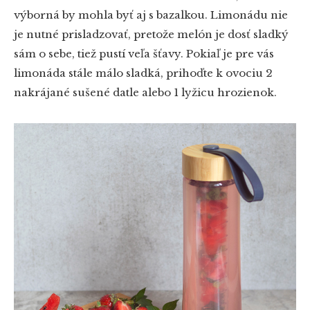
výborná by mohla byť aj s bazalkou. Limonádu nie
je nutné prisladzovať, pretože melón je dosť sladký
sám o sebe, tiež pustí veľa šťavy. Pokiaľ je pre vás
limonáda stále málo sladká, prihoďte k ovociu 2
nakrájané sušené datle alebo 1 lyžicu hrozienok.