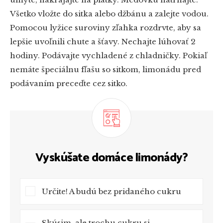
Všetko vložte do sitka alebo džbánu a zalejte vodou.
Pomocou lyžice suroviny zľahka rozdrvte, aby sa
lepšie uvoľnili chute a šťavy. Nechajte lúhovať 2
hodiny. Podávajte vychladené z chladničky. Pokiaľ
nemáte špeciálnu fľašu so sitkom, limonádu pred
podávaním preceďte cez sitko.
Vyskúšate domáce limonády?
Určite! A budú bez pridaného cukru
Skúsim, ale trochu cukru si