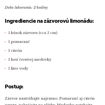
Doba lúhovania: 2 hodiny
Ingrediencie na zázvorovú limonádu:
1 kúsok zázvoru (cca 5 cm)
1 pomaranč
1 citrón
1 hrsť čerstvej medovky
1 liter vody
Postup:
Zázvor nastrúhajte najemno. Pomaranč aj citrón
umyte, nakrájajte na plátky. Medovku natrhajte.