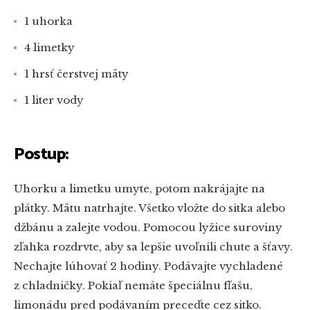
1 uhorka
4 limetky
1 hrsť čerstvej mäty
1 liter vody
Postup:
Uhorku a limetku umyte, potom nakrájajte na
plátky. Mätu natrhajte. Všetko vložte do sitka alebo
džbánu a zalejte vodou. Pomocou lyžice suroviny
zľahka rozdrvte, aby sa lepšie uvoľnili chute a šťavy.
Nechajte lúhovať 2 hodiny. Podávajte vychladené
z chladničky. Pokiaľ nemáte špeciálnu fľašu,
limonádu pred podávaním preceďte cez sitko.