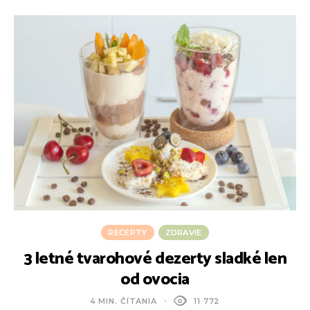
RECEPTY
ZDRAVIE
3 letné tvarohové dezerty sladké len
od ovocia
4 MIN. ČÍTANIA
11 772