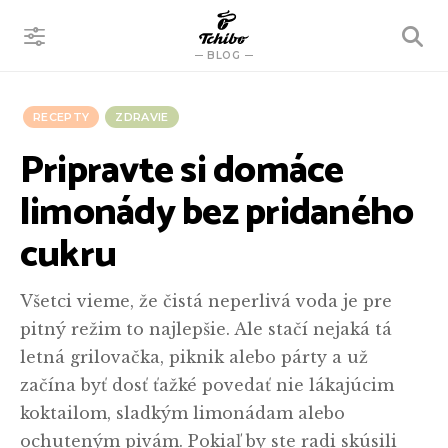
VYHĽADÁVANIE
BLOG
RECEPTY
ZDRAVIE
Pripravte si domáce
limonády bez pridaného
cukru
Všetci vieme, že čistá neperlivá voda je pre
pitný režim to najlepšie. Ale stačí nejaká tá
letná grilovačka, piknik alebo párty a už
začína byť dosť ťažké povedať nie lákajúcim
koktailom, sladkým limonádam alebo
ochuteným pivám. Pokiaľ by ste radi skúsili