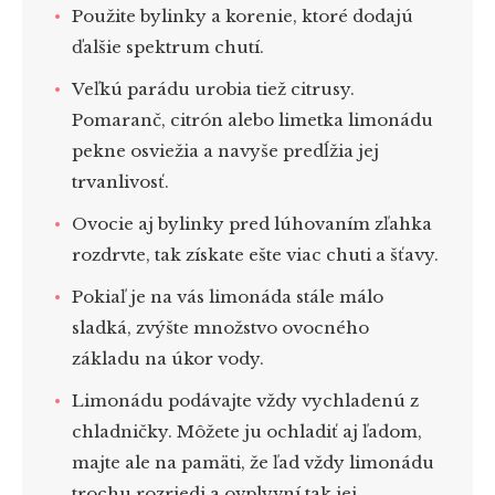
Použite bylinky a korenie, ktoré dodajú
ďalšie spektrum chutí.
Veľkú parádu urobia tiež citrusy.
Pomaranč, citrón alebo limetka limonádu
pekne osviežia a navyše predĺžia jej
trvanlivosť.
Ovocie aj bylinky pred lúhovaním zľahka
rozdrvte, tak získate ešte viac chuti a šťavy.
Pokiaľ je na vás limonáda stále málo
sladká, zvýšte množstvo ovocného
základu na úkor vody.
Limonádu podávajte vždy vychladenú z
chladničky. Môžete ju ochladiť aj ľadom,
majte ale na pamäti, že ľad vždy limonádu
trochu rozriedi a ovplyvní tak jej