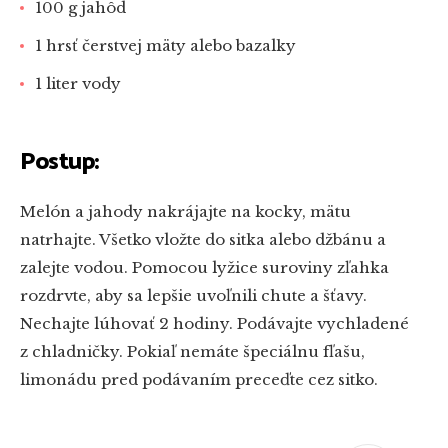
100 g jahôd
1 hrsť čerstvej mäty alebo bazalky
1 liter vody
Postup:
Melón a jahody nakrájajte na kocky, mätu
natrhajte. Všetko vložte do sitka alebo džbánu a
zalejte vodou. Pomocou lyžice suroviny zľahka
rozdrvte, aby sa lepšie uvoľnili chute a šťavy.
Nechajte lúhovať 2 hodiny. Podávajte vychladené
z chladničky. Pokiaľ nemáte špeciálnu fľašu,
limonádu pred podávaním preceďte cez sitko.