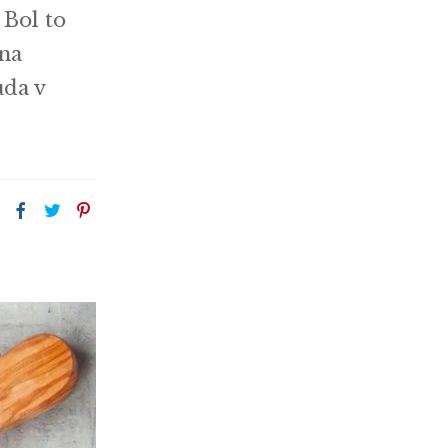
 Bol to
 na
uda v
: