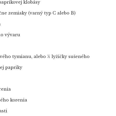
paprikovej klobásy
účne zemiaky (varný typ C alebo B)
a
ho vývaru
tvého tymianu, alebo ½ lyžičky sušeného
ej papriky
renia
ného korenia
asti