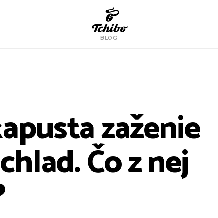
BLOG
kapusta zaženie
 chlad. Čo z nej
?