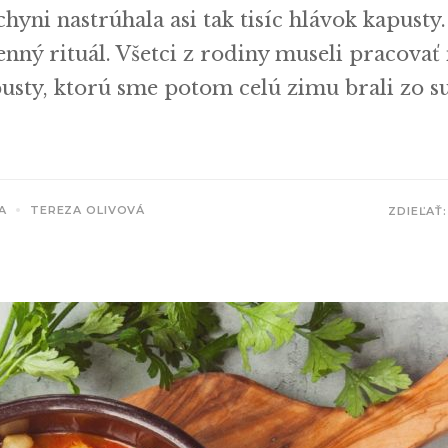
yni nastrúhala asi tak tisíc hlávok kapusty.
nný rituál. Všetci z rodiny museli pracovať
pusty, ktorú sme potom celú zimu brali zo s
A
TEREZA OLIVOVÁ
ZDIEĽAŤ