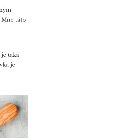
čným
. Mne táto
 je taká
vka je