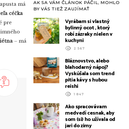
AK SA VÁM ČLÁNOK PÁČIL, MOHLO
 kapusta má
BY VÁS TIEŽ ZAUJÍMAŤ
eľa céčka
Vyrábam si vlastný
é pre
bylinný ocot , ktorý
 zimného
robí zázraky nielen v
kuchyni
diétna
– má
2 567
Bláznovstvo, alebo
blahodarný nápoj?
Vyskúšala som trend
pitia kávy s hubou
reishi
1 847
Ako spracovávam
medvedí cesnak, aby
som (si) ho užívala od
jari do zimy