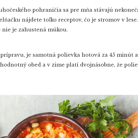
 juhočeského pohraničia sa pre mňa stávajú nekone
elňačku nájdete toľko receptov, čo je stromov v lese
e nie je zahustená múkou.
 prípravu, je samotná polievka hotová za 45 minút a
nohodnotný obed a v zime platí dvojnásobne, že polie