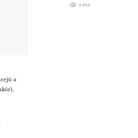
3 855
hrejú a
skôr),
“