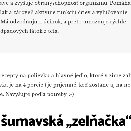
nave a zvyšuje obranyschopnosť organizmu. Pomáha
lak a zároveň aktivuje funkciu čriev a vylučovanie
. Má odvodňujúci účinok, a preto umožňuje rýchle
dpadových látok z tela.
recepty na polievku a hlavné jedlo, ktoré v zime za
vka je na 4 porcie (je príjemné, keď zostane aj na ne
e. Navyšujte podľa potreby. :-)
: šumavská „zelňačka