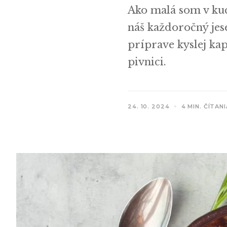
Ako malá som v kuch
náš každoročný jese
príprave kyslej ka
pivnici.
24. 10. 2024
4 MIN. ČÍTANI