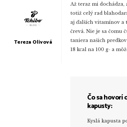
Až teraz mi dochádza, a
totiž celý rad blahodar
aj ďalších vitamínov a 
črevá. Nie je sa čomu 
taniera našich predkov
Tereza Olivová
18 kcal na 100 g- a môž
Čo sa hovorí 
kapusty:
Kyslá kapusta p