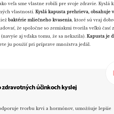
ko veľa sme vlastne robili pre svoje zdravie. Kyslá
ných vlastností.
Kyslá kapusta prehrieva, obsahuje v
tiež
baktérie mliečneho kvasenia
, ktoré sú vraj dobr
čudovať, že spoločne so zemiakmi tvorila veľkú časť
 (navyše aj vďaka tomu, že sa nekazila).
Kapusta je 
ete ju použiť pri príprave množstva jedál.
o zdravotných účinkoch kyslej
odporuje tvorbu krvi a hormónov, umožňuje lepšie