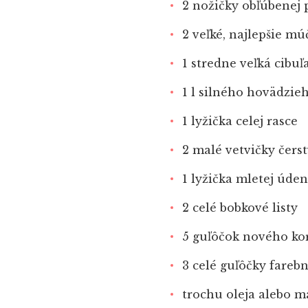
2 nožičky obľúbenej 
2 veľké, najlepšie m
1 stredne veľká cibuľ
1 l silného hovädzie
1 lyžička celej rasce
2 malé vetvičky čers
1 lyžička mletej úden
2 celé bobkové listy
5 guľôčok nového ko
3 celé guľôčky fareb
trochu oleja alebo m