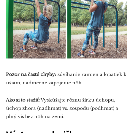
Pozor na časté chyby:
zdvíhanie ramien a lopatiek k
ušiam, nadmerné zapojenie nôh.
Ako si to sťažiť:
Vyskúšajte rôznu šírku úchopu,
úchop zhora (nadhmat) vs. zospodu (podhmat) a
plný vis bez nôh na zemi.