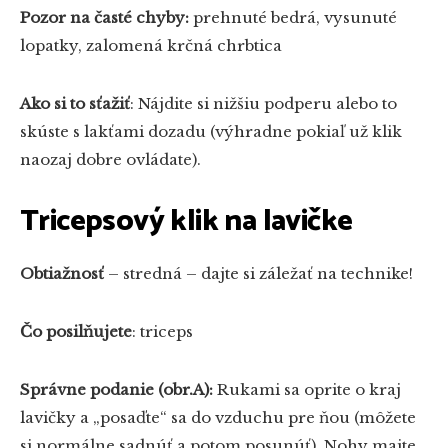
Pozor na časté chyby:
prehnuté bedrá, vysunuté
lopatky, zalomená krčná chrbtica
Ako si to sťažiť
: Nájdite si nižšiu podperu alebo to
skúste s lakťami dozadu (výhradne pokiaľ už klik
naozaj dobre ovládate).
Tricepsový klik na lavičke
Obtiažnosť
– stredná – dajte si záležať na technike!
Čo posilňujete
: triceps
Správne podanie (obr.A):
Rukami sa oprite o kraj
lavičky a „posaďte“ sa do vzduchu pre ňou (môžete
si normálne sadnúť a potom posunúť). Nohy majte