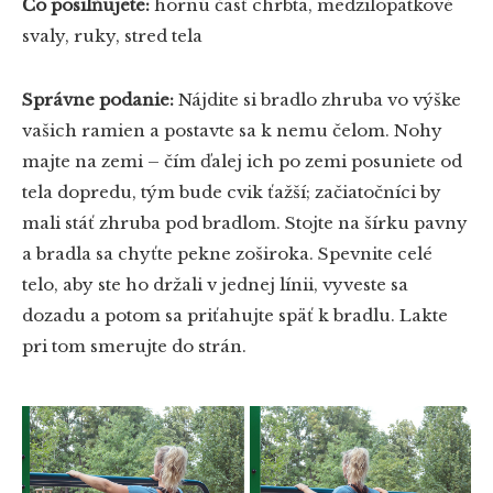
Čo posilňujete:
hornú časť chrbta, medzilopatkové
svaly, ruky, stred tela
Správne podanie:
Nájdite si bradlo zhruba vo výške
vašich ramien a postavte sa k nemu čelom. Nohy
majte na zemi – čím ďalej ich po zemi posuniete od
tela dopredu, tým bude cvik ťažší; začiatočníci by
mali stáť zhruba pod bradlom. Stojte na šírku pavny
a bradla sa chyťte pekne zoširoka. Spevnite celé
telo, aby ste ho držali v jednej línii, vyveste sa
dozadu a potom sa priťahujte späť k bradlu. Lakte
pri tom smerujte do strán.