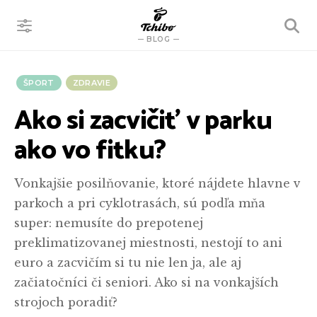
VYHĽADÁVANIE
BLOG
ŠPORT
ZDRAVIE
Ako si zacvičiť v parku
ako vo fitku?
Vonkajšie posilňovanie, ktoré nájdete hlavne v
parkoch a pri cyklotrasách, sú podľa mňa
super: nemusíte do prepotenej
preklimatizovanej miestnosti, nestojí to ani
euro a zacvičím si tu nie len ja, ale aj
začiatočníci či seniori. Ako si na vonkajších
strojoch poradiť?