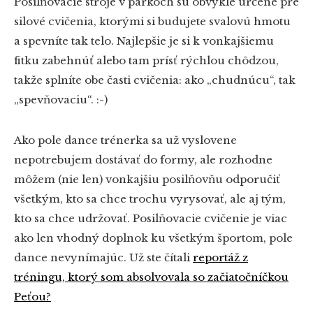
Posilňovacie stroje v parkoch sú obvykle určené pre
silové cvičenia, ktorými si budujete svalovú hmotu
a spevníte tak telo. Najlepšie je si k vonkajšiemu
fitku zabehnúť alebo tam prísť rýchlou chôdzou,
takže splníte obe časti cvičenia: ako „chudnúcu“, tak
„spevňovaciu“. :-)
Ako pole dance trénerka sa už vyslovene
nepotrebujem dostávať do formy, ale rozhodne
môžem (nie len) vonkajšiu posilňovňu odporučiť
všetkým, kto sa chce trochu vyrysovať, ale aj tým,
kto sa chce udržovať. Posilňovacie cvičenie je viac
ako len vhodný doplnok ku všetkým športom, pole
dance nevynímajúc. Už ste čítali
reportáž z
tréningu, ktorý som absolvovala so začiatočníčkou
Peťou?