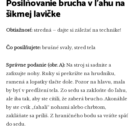
Posilňovanie brucha v ľahu na
šikmej lavičke
Obtiažnosť:
stredná – dajte si záležať na technike!
Čo posilňujete:
brušné svaly, stred tela
Správne podanie (obr. A):
Na stroj si sadnite a
zafixujte nohy. Ruky si prekrížte na hrudníku,
ramená a lopatky tlačte dole. Pozor na hlavu, mala
by byť v predĺžení tela. Zo sedu sa zakloňte do ľahu,
ale iba tak, aby ste cítili, že zaberá brucho. Akonáhle
by ste cvik „ťahali“ nohami alebo chrbtom,
zakláňate sa príliš. Z hraničného bodu sa vráťte späť
do sedu.