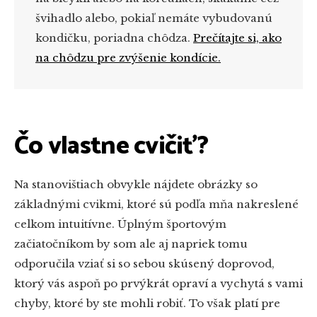
švihadlo alebo, pokiaľ nemáte vybudovanú
kondičku, poriadna chôdza.
Prečítajte si, ako
na chôdzu pre zvýšenie kondície.
Čo vlastne cvičiť?
Na stanovištiach obvykle nájdete obrázky so
základnými cvikmi, ktoré sú podľa mňa nakreslené
celkom intuitívne. Úplným športovým
začiatočníkom by som ale aj napriek tomu
odporučila vziať si so sebou skúsený doprovod,
ktorý vás aspoň po prvýkrát opraví a vychytá s vami
chyby, ktoré by ste mohli robiť. To však platí pre