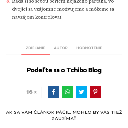
Rada si so sebou beriem nejakého parťáka, vo
dvojici sa vzájomne motivujeme a môžeme sa
navzájom kontrolovať.
ZDIEĽANIE
AUTOR
HODNOTENIE
Podeľte sa o Tchibo Blog
16
AK SA VÁM ČLÁNOK PÁČIL, MOHLO BY VÁS TIEŽ
ZAUJÍMAŤ