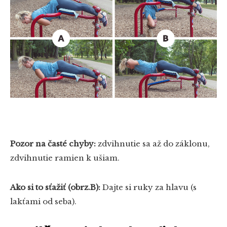
Pozor na časté chyby:
zdvihnutie sa až do záklonu,
zdvihnutie ramien k ušiam.
Ako si to sťažiť (obrz.B):
Dajte si ruky za hlavu (s
lakťami od seba).