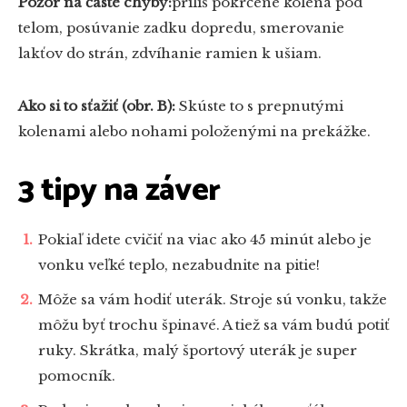
Pozor na časté chyby:
príliš pokrčené kolená pod
telom, posúvanie zadku dopredu, smerovanie
lakťov do strán, zdvíhanie ramien k ušiam.
Ako si to sťažiť (obr. B):
Skúste to s prepnutými
kolenami alebo nohami položenými na prekážke.
3 tipy na záver
Pokiaľ idete cvičiť na viac ako 45 minút alebo je
vonku veľké teplo, nezabudnite na pitie!
Môže sa vám hodiť uterák. Stroje sú vonku, takže
môžu byť trochu špinavé. A tiež sa vám budú potiť
ruky. Skrátka, malý športový uterák je super
pomocník.