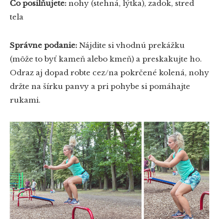
Čo posilňujete:
nohy (stehná, lýtka), zadok, stred
tela
Správne podanie:
Nájdite si vhodnú prekážku
(môže to byť kameň alebo kmeň) a preskakujte ho.
Odraz aj dopad robte cez/na pokrčené kolená, nohy
držte na šírku panvy a pri pohybe si pomáhajte
rukami.