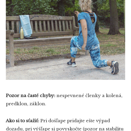
Pozor na časté chyby:
nespevnené členky a kolená,
predklon, záklon.
Ako si to sťažiť:
Pri došľape pridajte ešte výpad
dozadu, pri výšľape si povyskočte (pozor na stabilitu