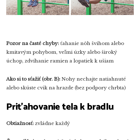
Pozor na časté chyby:
ťahanie nôh švihom alebo
kmitavým pohybom, veľmi úzky alebo široký
úchop, zdvíhanie ramien a lopatiek k ušiam
Ako si to sťažiť (obr. B):
Nohy nechajte natiahnuté
alebo skúste cvik na hrazde (bez podpory chrbta)
Priťahovanie tela k bradlu
Obtiažnosť:
zvládne každý