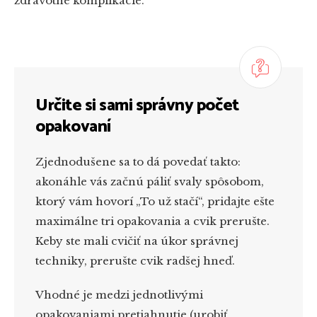
zdravotné komplikácie.
Určite si sami správny počet
opakovaní
Zjednodušene sa to dá povedať takto:
akonáhle vás začnú páliť svaly spôsobom,
ktorý vám hovorí „To už stačí“, pridajte ešte
maximálne tri opakovania a cvik prerušte.
Keby ste mali cvičiť na úkor správnej
techniky, prerušte cvik radšej hneď.
Vhodné je medzi jednotlivými
opakovaniami pretiahnutie (urobiť