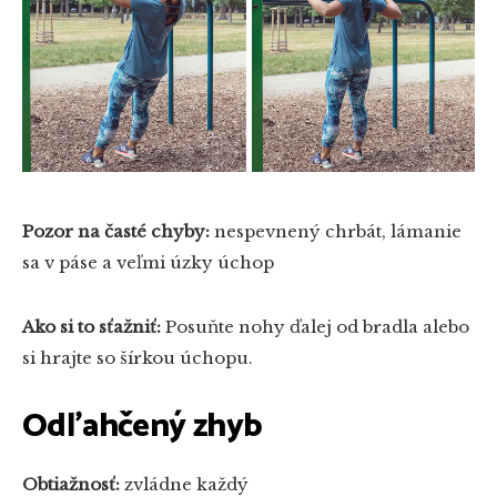
Pozor na časté chyby:
nespevnený chrbát, lámanie
sa v páse a veľmi úzky úchop
Ako si to sťažniť:
Posuňte nohy ďalej od bradla alebo
si hrajte so šírkou úchopu.
Odľahčený zhyb
Obtiažnosť:
zvládne každý