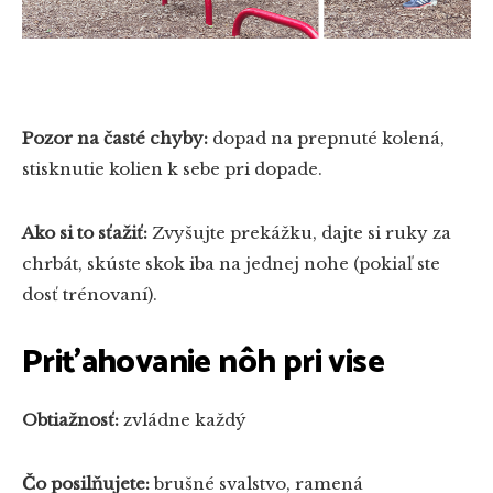
Pozor na časté chyby:
dopad na prepnuté kolená,
stisknutie kolien k sebe pri dopade.
Ako si to sťažiť:
Zvyšujte prekážku, dajte si ruky za
chrbát, skúste skok iba na jednej nohe (pokiaľ ste
dosť trénovaní).
Priťahovanie nôh pri vise
Obtiažnosť:
zvládne každý
Čo posilňujete:
brušné svalstvo, ramená