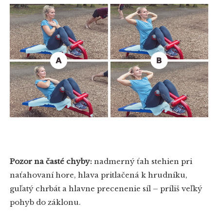
Pozor na časté chyby:
nadmerný ťah stehien pri
naťahovaní hore, hlava pritlačená k hrudníku,
guľatý chrbát a hlavne precenenie síl – príliš veľký
pohyb do záklonu.