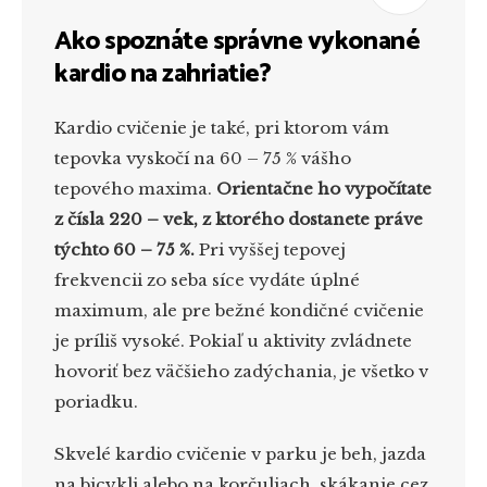
Ako spoznáte správne vykonané
kardio na zahriatie?
Kardio cvičenie je také, pri ktorom vám
tepovka vyskočí na 60 – 75 % vášho
tepového maxima.
Orientačne ho vypočítate
z čísla 220 – vek, z ktorého dostanete práve
týchto 60 – 75 %.
Pri vyššej tepovej
frekvencii zo seba síce vydáte úplné
maximum, ale pre bežné kondičné cvičenie
je príliš vysoké. Pokiaľ u aktivity zvládnete
hovoriť bez väčšieho zadýchania, je všetko v
poriadku.
Skvelé kardio cvičenie v parku je beh, jazda
na bicykli alebo na korčuliach, skákanie cez