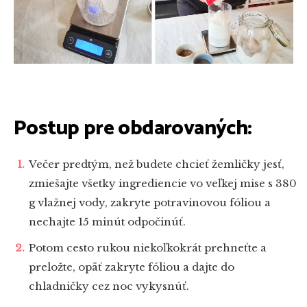
Postup pre obdarovaných:
Večer predtým, než budete chcieť žemličky jesť,
zmiešajte všetky ingrediencie vo veľkej mise s 380
g vlažnej vody, zakryte potravinovou fóliou a
nechajte 15 minút odpočinúť.
Potom cesto rukou niekoľkokrát prehneťte a
preložte, opäť zakryte fóliou a dajte do
chladničky cez noc vykysnúť.