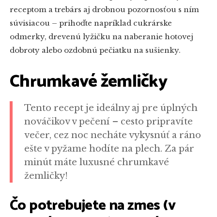
receptom a trebárs aj drobnou pozornosťou s ním
súvisiacou – prihoďte napríklad cukrárske
odmerky, drevenú lyžičku na naberanie hotovej
dobroty alebo ozdobnú pečiatku na sušienky.
Chrumkavé žemličky
Tento recept je ideálny aj pre úplných
nováčikov v pečení – cesto pripravíte
večer, cez noc necháte vykysnúť a ráno
ešte v pyžame hodíte na plech. Za pár
minút máte luxusné chrumkavé
žemličky!
Čo potrebujete na zmes (v