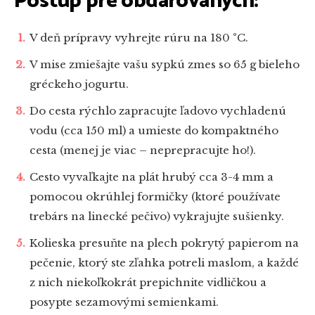
Postup pre obdarovaných:
V deň prípravy vyhrejte rúru na 180 °C.
V mise zmiešajte vašu sypkú zmes so 65 g bieleho
gréckeho jogurtu.
Do cesta rýchlo zapracujte ľadovo vychladenú
vodu (cca 150 ml) a umieste do kompaktného
cesta (menej je viac – neprepracujte ho!).
Cesto vyvaľkajte na plát hrubý cca 3-4 mm a
pomocou okrúhlej formičky (ktoré používate
trebárs na linecké pečivo) vykrajujte sušienky.
Kolieska presuňte na plech pokrytý papierom na
pečenie, ktorý ste zľahka potreli maslom, a každé
z nich niekoľkokrát prepichnite vidličkou a
posypte sezamovými semienkami.