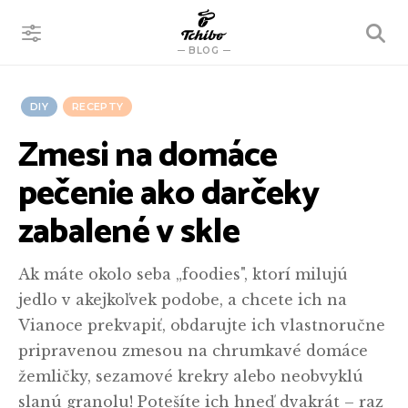
VYHĽADÁVANIE
BLOG
DIY
RECEPTY
Zmesi na domáce
pečenie ako darčeky
zabalené v skle
Ak máte okolo seba „foodies", ktorí milujú
jedlo v akejkoľvek podobe, a chcete ich na
Vianoce prekvapiť, obdarujte ich vlastnoručne
pripravenou zmesou na chrumkavé domáce
žemličky, sezamové krekry alebo neobvyklú
slanú granolu! Potešíte ich hneď dvakrát – raz