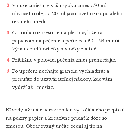
V mise zmiešajte vašu sypkú zmes s 50 ml
olivového oleja a 20 ml javorového sirupu alebo
tekutého medu.
Granolu rozprestrite na plech vyložený
papierom na pečenie a pečte cca 20 – 25 minút,
kým nebudú oriešky a vločky zlatisté.
Približne v polovici pečenia zmes premiešajte.
Po upečení nechajte granolu vychladnúť a
presuňte do uzatvárateľnej nádoby, kde vám
vydrží až 1 mesiac.
Návody už máte, teraz ich len vytlačiť alebo prepísať
na pekný papier a kreatívne pridať k dóze so
zmesou. Obdarovaný určite ocení aj tip na