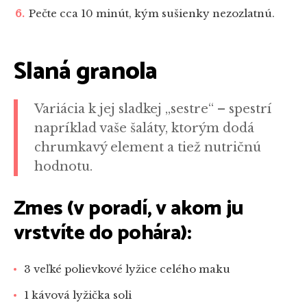
Pečte cca 10 minút, kým sušienky nezozlatnú.
Slaná granola
Variácia k jej sladkej „sestre“ – spestrí
napríklad vaše šaláty, ktorým dodá
chrumkavý element a tiež nutričnú
hodnotu.
Zmes (v poradí, v akom ju
vrstvíte do pohára):
3 veľké polievkové lyžice celého maku
1 kávová lyžička soli