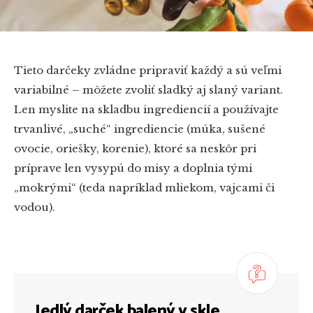
Tieto darčeky zvládne pripraviť každý a sú veľmi
variabilné – môžete zvoliť sladký aj slaný variant.
Len myslite na skladbu ingrediencií a používajte
trvanlivé, „suché“ ingrediencie (múka, sušené
ovocie, oriešky, korenie), ktoré sa neskôr pri
príprave len vysypú do misy a doplnia tými
„mokrými“ (teda napríklad mliekom, vajcami či
vodou).
Jedlý darček balený v skle