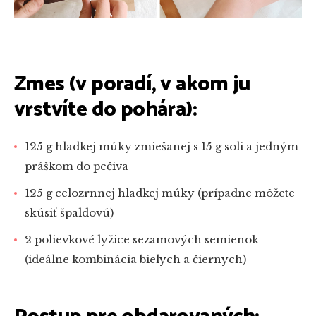
Zmes (v poradí, v akom ju
vrstvíte do pohára):
125 g hladkej múky zmiešanej s 15 g soli a jedným
práškom do pečiva
125 g celozrnnej hladkej múky (prípadne môžete
skúsiť špaldovú)
2 polievkové lyžice sezamových semienok
(ideálne kombinácia bielych a čiernych)