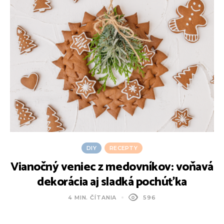
DIY
RECEPTY
Vianočný veniec z medovníkov: voňavá
R
dekorácia aj sladká pochúťka
H
4 MIN. ČÍTANIA
596