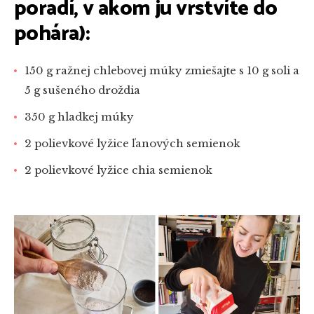
poradí, v akom ju vrstvíte do
pohára):
150 g ražnej chlebovej múky zmiešajte s 10 g soli a
5 g sušeného droždia
350 g hladkej múky
2 polievkové lyžice ľanových semienok
2 polievkové lyžice chia semienok