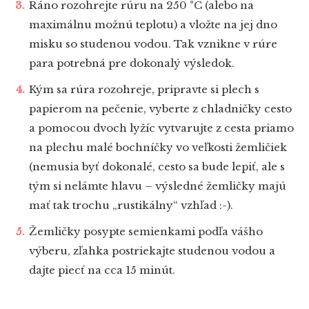
Ráno rozohrejte rúru na 250 °C (alebo na
maximálnu možnú teplotu) a vložte na jej dno
misku so studenou vodou. Tak vznikne v rúre
para potrebná pre dokonalý výsledok.
Kým sa rúra rozohreje, pripravte si plech s
papierom na pečenie, vyberte z chladničky cesto
a pomocou dvoch lyžíc vytvarujte z cesta priamo
na plechu malé bochníčky vo veľkosti žemličiek
(nemusia byť dokonalé, cesto sa bude lepiť, ale s
tým si nelámte hlavu – výsledné žemličky majú
mať tak trochu „rustikálny“ vzhľad :-).
Žemličky posypte semienkami podľa vášho
výberu, zľahka postriekajte studenou vodou a
dajte piecť na cca 15 minút.