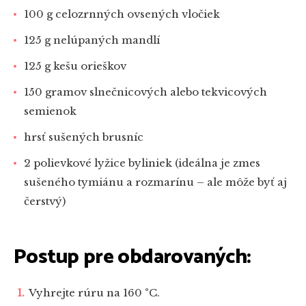
100 g celozrnných ovsených vločiek
125 g nelúpaných mandlí
125 g kešu orieškov
150 gramov slnečnicových alebo tekvicových
semienok
hrsť sušených brusníc
2 polievkové lyžice byliniek (ideálna je zmes
sušeného tymiánu a rozmarínu – ale môže byť aj
čerstvý)
Postup pre obdarovaných:
Vyhrejte rúru na 160 °C.