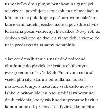
už niekoľko dní s plným bruchom na gauči pri
televízore, povoľujete si opasok na nohaviciach a
kútikom oka pokukujete po športovom oblečení,
ktoré vám nadelil Ježiško, užite si posledné chvíle
leňošenia počas vianočných sviatkov. Nový rok už
čoskoro zaklope na dvere a všetci dobre vieme, že
naše predsavzatia sa samy nenaplnia.
Vianočné maškrtenie a následné polročné
chudnutie do plaviek je skrátka obľúbeným
evergreenom nás všetkých. Po novom roku sú
všetci plní sily, elánu a odhodlania, udržať
nastavené tempo a nadšenie však často nebýva
ľahké. A pritom ide len o to, zvoliť si vyhovujúci
druh cvičenia, ktorý vás hneď neprestane baviť, a
kontinuálne tak pracovať na fyzickej kondícii aj