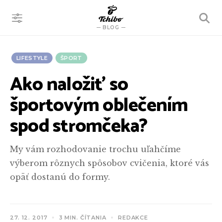
VYHĽADÁVANIE
BLOG
LIFESTYLE
ŠPORT
Ako naložiť so
športovým oblečením
spod stromčeka?
My vám rozhodovanie trochu uľahčíme
výberom rôznych spôsobov cvičenia, ktoré vás
opäť dostanú do formy.
27. 12. 2017
3 MIN. ČÍTANIA
REDAKCE