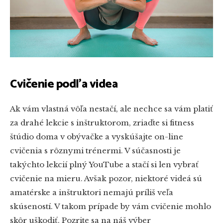
Cvičenie podľa videa
Ak vám vlastná vôľa nestačí, ale nechce sa vám platiť
za drahé lekcie s inštruktorom, zriaďte si fitness
štúdio doma v obývačke a vyskúšajte on-line
cvičenia s rôznymi trénermi. V súčasnosti je
takýchto lekcií plný YouTube a stačí si len vybrať
cvičenie na mieru. Avšak pozor, niektoré videá sú
amatérske a inštruktori nemajú príliš veľa
skúseností. V takom prípade by vám cvičenie mohlo
skôr uškodiť. Pozrite sa na náš výber