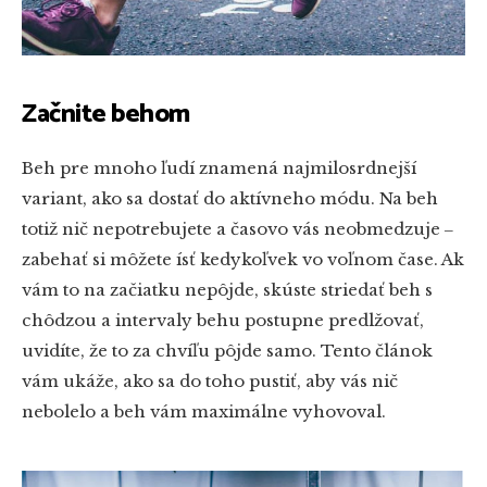
Začnite behom
Beh pre mnoho ľudí znamená najmilosrdnejší
variant, ako sa dostať do aktívneho módu. Na beh
totiž nič nepotrebujete a časovo vás neobmedzuje ‒
zabehať si môžete ísť kedykoľvek vo voľnom čase. Ak
vám to na začiatku nepôjde, skúste striedať beh s
chôdzou a intervaly behu postupne predlžovať,
uvidíte, že to za chvíľu pôjde samo. Tento článok
vám ukáže, ako sa do toho pustiť, aby vás nič
nebolelo a beh vám maximálne vyhovoval.