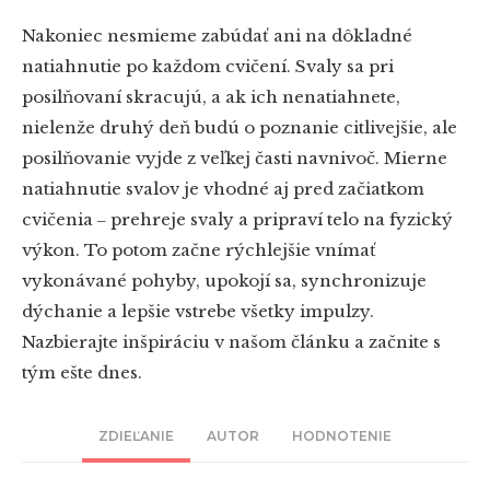
Nakoniec nesmieme zabúdať ani na dôkladné
natiahnutie po každom cvičení. Svaly sa pri
posilňovaní skracujú, a ak ich nenatiahnete,
nielenže druhý deň budú o poznanie citlivejšie, ale
posilňovanie vyjde z veľkej časti navnivoč. Mierne
natiahnutie svalov je vhodné aj pred začiatkom
cvičenia ‒ prehreje svaly a pripraví telo na fyzický
výkon. To potom začne rýchlejšie vnímať
vykonávané pohyby, upokojí sa, synchronizuje
dýchanie a lepšie vstrebe všetky impulzy.
Nazbierajte inšpiráciu v našom článku a začnite s
tým ešte dnes.
ZDIEĽANIE
AUTOR
HODNOTENIE