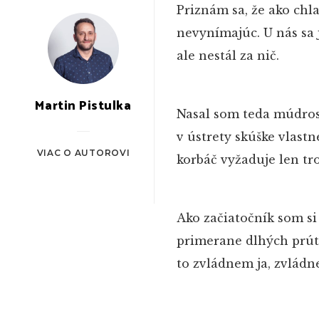
Priznám sa, že ako chl
nevynímajúc. U nás sa
ale nestál za nič.
Martin Pistulka
Nasal som teda múdros
v ústrety skúške vlastn
VIAC O AUTOROVI
korbáč vyžaduje len tr
Ako začiatočník som si
primerane dlhých prút
to zvládnem ja, zvládn