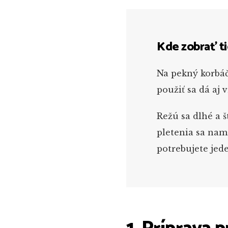
Kde zobrať ti
Na pekný korbáč 
použiť sa dá aj 
Režú sa dlhé a š
pletenia sa nam
potrebujete jed