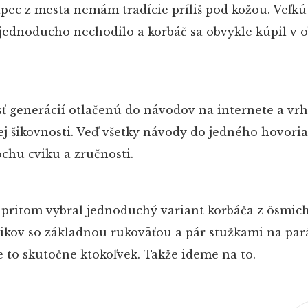
apec z mesta nemám tradície príliš pod kožou. Veľkú
 jednoducho nechodilo a korbáč sa obvykle kúpil v 
ť generácií otlačenú do návodov na internete a vrh
ej šikovnosti. Veď všetky návody do jedného hovoria,
ochu cviku a zručnosti.
 pritom vybral jednoduchý variant korbáča z ôsmic
ikov so základnou rukoväťou a pár stužkami na par
e to skutočne ktokoľvek. Takže ideme na to.