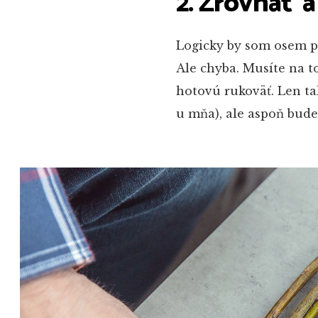
2. Zrovnať a
Logicky by som osem pr
Ale chyba. Musíte na t
hotovú rukoväť. Len tak
u mňa), ale aspoň bude