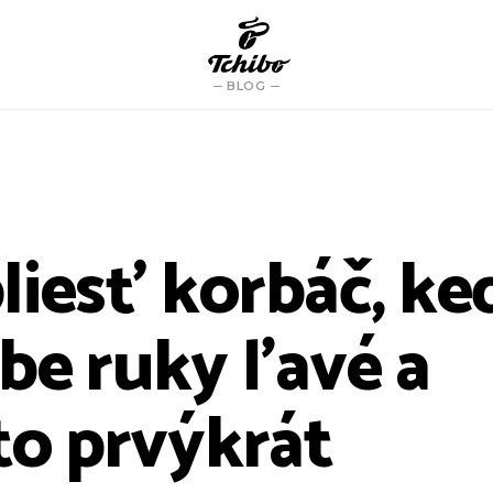
BLOG
liesť korbáč, k
be ruky ľavé a
to prvýkrát