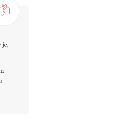
 je,
om
u