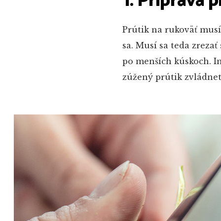
1. Príprava 
Prútik na rukoväť musí
sa. Musí sa teda zrezať
po menších kúskoch. In
zúžený prútik zvládnet