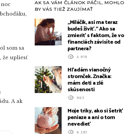
AK SA VÁM ČLÁNOK PÁČIL, MOHLO
 noc
BY VÁS TIEŽ ZAUJÍMAŤ
obchoďáku,
„Miláčik, asi ma teraz
budeš živiť.“ Ako sa
zmieriť s faktom, že vo
financiách závisíte od
partnera?
ol som sa
 že upliesť
4 919
Hľadám vianočný
stromček. Značka:
mám deti a zlé
skúsenosti
h
963
ádu. A ak
Moje triky, ako si šetriť
peniaze a ani o tom
nevedieť
6 281