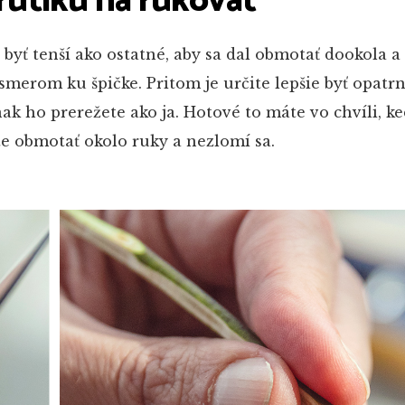
prútiku na rukoväť
 byť tenší ako ostatné, aby sa dal obmotať dookola a
 smerom ku špičke. Pritom je určite lepšie byť opatrne
ak ho prerežete ako ja. Hotové to máte vo chvíli, k
e obmotať okolo ruky a nezlomí sa.