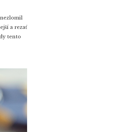
 nezlomil
jší a rezať
edy tento