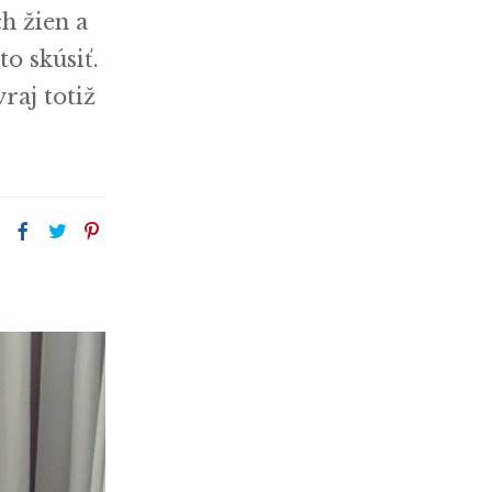
h žien a
o skúsiť.
raj totiž
: