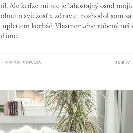
l. Ale keďže mi nie je ľahostajný osud mojic
bniť o sviežosť a zdravie, rozhodol som sa t
 upletiem korbáč. Vlastnoručne robený má v
idíme.
MARTIN PISTULKA
ZDIEĽAŤ