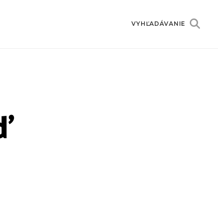
VYHĽADÁVANIE
eď