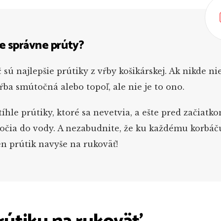
e správne prúty?
sú najlepšie prútiky z vŕby košikárskej. Ak nikde nie
vŕba smútočná alebo topoľ, ale nie je to ono.
tíhle prútiky, ktoré sa nevetvia, a ešte pred začiatk
očia do vody. A nezabudnite, že ku každému korbáč
en prútik navyše na rukoväť!