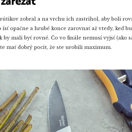
 zarezať
útikov zobral a na vrchu ich zastrihol, aby boli rov
o ísť opačne a hrubé konce zarovnať až vtedy, keď b
 by mali byť rovné. Čo vo finále nemusí vyjsť (ako sa
te mať dobrý pocit, že ste urobili maximum.