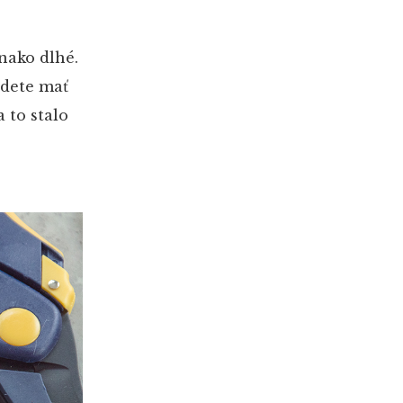
nako dlhé.
udete mať
 to stalo