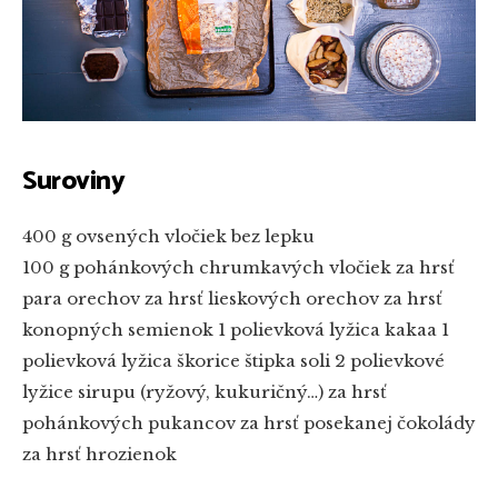
Suroviny
400 g ovsených vločiek bez lepku
100 g pohánkových chrumkavých vločiek
za hrsť
para orechov
za hrsť lieskových orechov
za hrsť
konopných semienok
1 polievková lyžica kakaa
1
polievková lyžica škorice
štipka soli
2 polievkové
lyžice sirupu (ryžový, kukuričný…)
za hrsť
pohánkových pukancov
za hrsť posekanej čokolády
za hrsť hrozienok