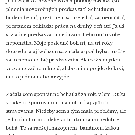
Je tu začiatok nového roka a pomaly nastáva čas
plnenia novoročných predsavzatí. Schudnem,
budem behať, prestanem sa prejedať, začnem čítať,
prestanem odkladať prácu na druhý deň atď. Ja už
si žiadne predsavzatia nedávam. Lebo mi to vôbec
nepomáha. Moje posledné boli tri, na tri roky
dopredu, a aj keď som sa začala aspoň hýbať, určite
za to nemohol bič predsavzatia. Ak totiž s nejakou
vecou nezačnem hneď, alebo mi neprejde do krvi,
tak to jednoducho nevyjde.
Začala som spontánne behať až za rok, v lete. Ruka
v ruke so športovaním ma dohnal aj spôsob
stravovania. Niežeby som s tým mala problémy, ale
jednoducho po chlebe so šunkou sa mi nedobre
behá. To sa radšej „nakopnem“ banánom, kašou