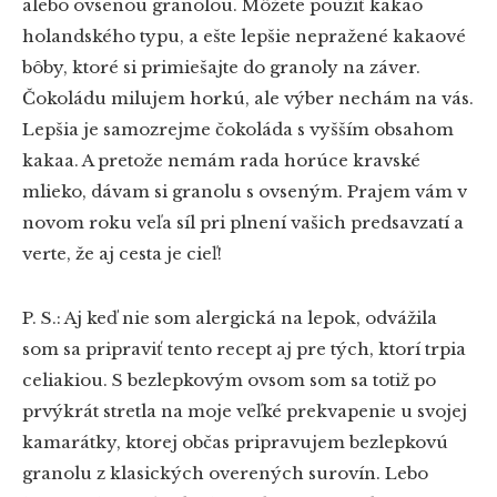
alebo ovsenou granolou. Môžete použiť kakao
holandského typu, a ešte lepšie nepražené kakaové
bôby, ktoré si primiešajte do granoly na záver.
Čokoládu milujem horkú, ale výber nechám na vás.
Lepšia je samozrejme čokoláda s vyšším obsahom
kakaa. A pretože nemám rada horúce kravské
mlieko, dávam si granolu s ovseným. Prajem vám v
novom roku veľa síl pri plnení vašich predsavzatí a
verte, že aj cesta je cieľ!
P. S.: Aj keď nie som alergická na lepok, odvážila
som sa pripraviť tento recept aj pre tých, ktorí trpia
celiakiou. S bezlepkovým ovsom som sa totiž po
prvýkrát stretla na moje veľké prekvapenie u svojej
kamarátky, ktorej občas pripravujem bezlepkovú
granolu z klasických overených surovín. Lebo