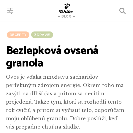
VYHĽADÁVANIE
BLOG
RECEPTY
ZDRAVIE
Bezlepková ovsená
granola
Ovos je vďaka množstvu sacharidov
perfektným zdrojom energie. Okrem toho ma
zasýti na dlhší čas a pritom sa necítim
prejedená. Takže tým, ktorí sa rozhodli tento
rok cvičiť, a pritom si vyčistiť telo, odporúčam
moju obľúbenú granolu. Dobre poslúži, keď
vás prepadne chuť na sladké.