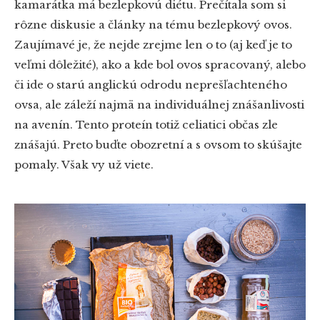
kamarátka má bezlepkovú diétu. Prečítala som si
rôzne diskusie a články na tému bezlepkový ovos.
Zaujímavé je, že nejde zrejme len o to (aj keď je to
veľmi dôležité), ako a kde bol ovos spracovaný, alebo
či ide o starú anglickú odrodu neprešľachteného
ovsa, ale záleží najmä na individuálnej znášanlivosti
na avenín. Tento proteín totiž celiatici občas zle
znášajú. Preto buďte obozretní a s ovsom to skúšajte
pomaly. Však vy už viete.