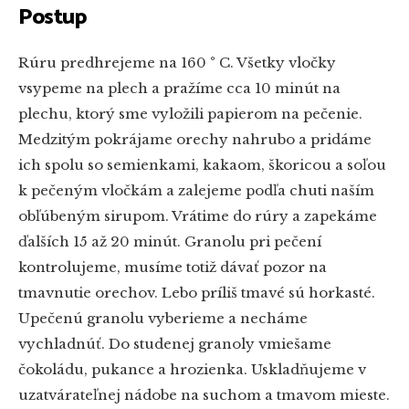
Postup
Rúru predhrejeme na 160 ° C. Všetky vločky
vsypeme na plech a pražíme cca 10 minút na
plechu, ktorý sme vyložili papierom na pečenie.
Medzitým pokrájame orechy nahrubo a pridáme
ich spolu so semienkami, kakaom, škoricou a soľou
k pečeným vločkám a zalejeme podľa chuti naším
obľúbeným sirupom. Vrátime do rúry a zapekáme
ďalších 15 až 20 minút. Granolu pri pečení
kontrolujeme, musíme totiž dávať pozor na
tmavnutie orechov. Lebo príliš tmavé sú horkasté.
Upečenú granolu vyberieme a necháme
vychladnúť. Do studenej granoly vmiešame
čokoládu, pukance a hrozienka. Uskladňujeme v
uzatvárateľnej nádobe na suchom a tmavom mieste.