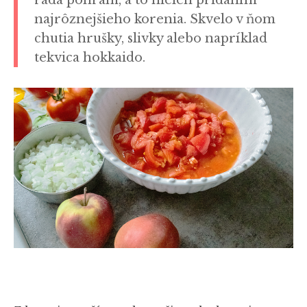
rada pohrám, a to nielen pridaním
najrôznejšieho korenia. Skvelo v ňom
chutia hrušky, slivky alebo napríklad
tekvica hokkaido.