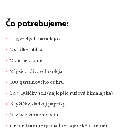
Čo potrebujeme:
1 kg zrelých paradajok
2 sladké jablká
2 väčšie cibule
2 lyžice olivového oleja
100 g trstinového cukru
1 a 1⁄2 lyžičky soli (najlepšie ružová himalájska)
1⁄2 lyžičky sladkej papriky
2 lyžice vínneho octu
čierne korenie (prípadne kajenské korenie)