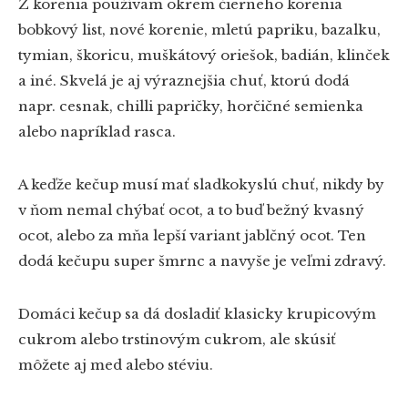
Z korenia používam okrem čierneho korenia
bobkový list, nové korenie, mletú papriku, bazalku,
tymian, škoricu, muškátový oriešok, badián, klinček
a iné. Skvelá je aj výraznejšia chuť, ktorú dodá
napr. cesnak, chilli papričky, horčičné semienka
alebo napríklad rasca.
A keďže kečup musí mať sladkokyslú chuť, nikdy by
v ňom nemal chýbať ocot, a to buď bežný kvasný
ocot, alebo za mňa lepší variant jablčný ocot. Ten
dodá kečupu super šmrnc a navyše je veľmi zdravý.
Domáci kečup sa dá dosladiť klasicky krupicovým
cukrom alebo trstinovým cukrom, ale skúsiť
môžete aj med alebo stéviu.