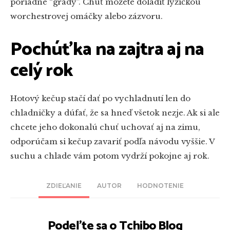
poriadne “grády”. Chuť môžete doladiť lyžičkou
worchestrovej omáčky alebo zázvoru.
Pochúťka na zajtra aj na
celý rok
Hotový kečup stačí dať po vychladnutí len do
chladničky a dúfať, že sa hneď všetok nezje. Ak si ale
chcete jeho dokonalú chuť uchovať aj na zimu,
odporúčam si kečup zavariť podľa návodu vyššie. V
suchu a chlade vám potom vydrží pokojne aj rok.
ZDIEĽANIE
AUTOR
HODNOTENIE
Podeľte sa o Tchibo Blog