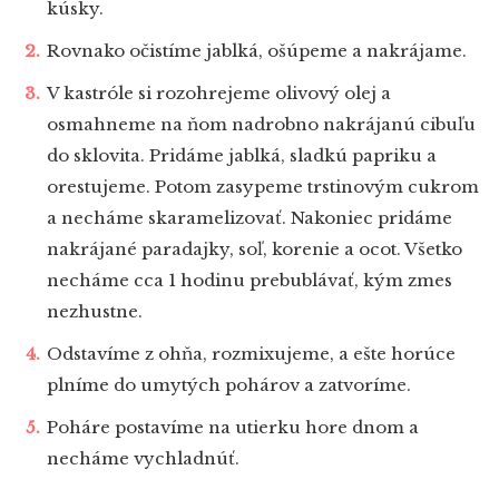
kúsky.
Rovnako očistíme jablká, ošúpeme a nakrájame.
V kastróle si rozohrejeme olivový olej a
osmahneme na ňom nadrobno nakrájanú cibuľu
do sklovita. Pridáme jablká, sladkú papriku a
orestujeme. Potom zasypeme trstinovým cukrom
a necháme skaramelizovať. Nakoniec pridáme
nakrájané paradajky, soľ, korenie a ocot. Všetko
necháme cca 1 hodinu prebublávať, kým zmes
nezhustne.
Odstavíme z ohňa, rozmixujeme, a ešte horúce
plníme do umytých pohárov a zatvoríme.
Poháre postavíme na utierku hore dnom a
necháme vychladnúť.