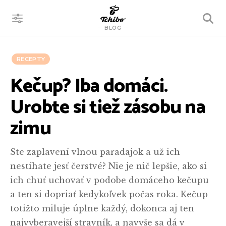
VYHĽADÁVANIE
BLOG
RECEPTY
Kečup? Iba domáci.
Urobte si tiež zásobu na
zimu
Ste zaplavení vlnou paradajok a už ich
nestíhate jesť čerstvé? Nie je nič lepšie, ako si
ich chuť uchovať v podobe domáceho kečupu
a ten si dopriať kedykoľvek počas roka. Kečup
totižto miluje úplne každý, dokonca aj ten
najvyberavejší stravník, a navyše sa dá v