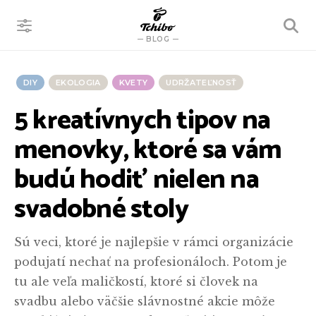
VYHĽADÁVANIE
BLOG
DIY
EKOLOGIA
KVETY
UDRŽATEĽNOSŤ
5 kreatívnych tipov na
menovky, ktoré sa vám
budú hodiť nielen na
svadobné stoly
Sú veci, ktoré je najlepšie v rámci organizácie
podujatí nechať na profesionáloch. Potom je
tu ale veľa maličkostí, ktoré si človek na
svadbu alebo väčšie slávnostné akcie môže