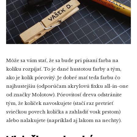
Môže sa vám stať, že sa bude pri písaní farba na
kolíku rozpíjať. To je dané hustotou farby a tým,
ako je kolík pórovitý. Je dobré mať teda farbu čo
najhustejšiu (odporúčam akrylovú fixku all-in-one
od značky Molotow). Pórovitosť dreva odstránite
tým, že kolíček navoskujete (stačí raz pretrieť
sviečkou povrch kolíčka a zahladiť vosk prstom)
alebo nalakujete (napríklad aj lakom na nechty).