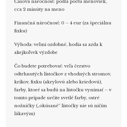
Časová náročnosť:
podľa počtu menoviek,
cca 2 minúty na meno
Finančná náročnosť:
0 – 4 eur (za špeciálnu
fixku)
Výhoda:
veľmi ozdobné, hodia sa azda k
akejkoľvek výzdobe
Čo budete potrebovať:
veľa čerstvo
odtrhnutých lístočkov z vhodných stromov,
kríkov, fixku (akrylovú alebo kriedovú),
farby, ktoré sa budú na lístočku vynímať – v
tomto prípade určite svetlé farby, ostré
nožničky („okúsané“ lístočky nie sú ničím
lákavým)