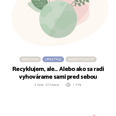
EKOLOGIA
LIFESTYLE
UDRŽATEĽNOSŤ
Recyklujem, ale… Alebo ako sa radi
V
vyhovárame sami pred sebou
5 MIN. ČÍTANIA
1 779