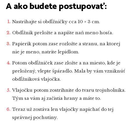
A ako budete postupovať:
Nastrihajte si obdĺžničky cca 10 × 3 cm.
Obdĺžnik preložte a napíšte naň meno hosťa.
Papierik potom zase rozložte a stranu, na ktorej
nie je meno, natrite lepidlom.
Potom obdĺžniček zase zložte a na miesto, kde je
preložený, vlepte špáradlo. Mala by vám vzniknúť
obdĺžniková vlajočka.
Vlajočku potom zostrihnite do tvaru trojuholníka.
Tým sa vám aj začistia hrany a máte to.
Teraz už zostáva len vlajočky napichať do tej
správnej pochutiny.