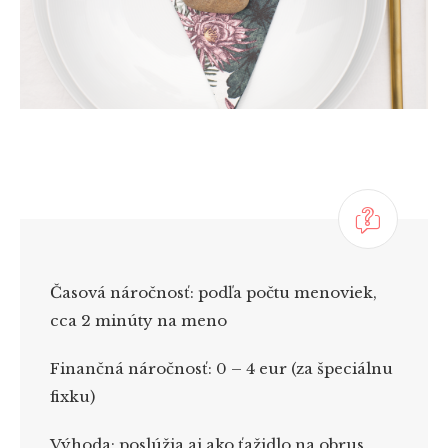
Časová náročnosť:
podľa počtu menoviek,
cca 2 minúty na meno
Finančná náročnosť:
0 – 4 eur (za špeciálnu
fixku)
Výhoda:
poslúžia aj ako ťažidlo na obrus