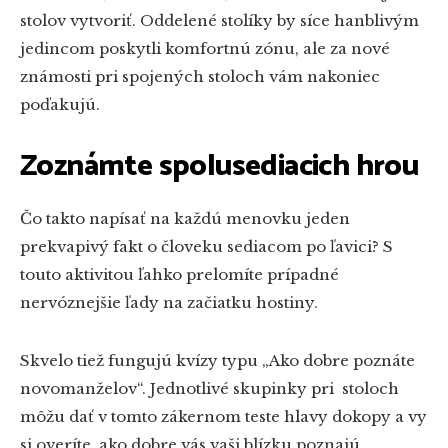
stolov vytvoriť. Oddelené stolíky by síce hanblivým
jedincom poskytli komfortnú zónu, ale za nové
známosti pri spojených stoloch vám nakoniec
poďakujú.
Zoznámte spolusediacich hrou
Čo takto napísať na každú menovku jeden
prekvapivý fakt o človeku sediacom po ľavici? S
touto aktivitou ľahko prelomíte prípadné
nervóznejšie ľady na začiatku hostiny.
Skvelo tiež fungujú kvízy typu „Ako dobre poznáte
novomanželov“. Jednotlivé skupinky pri stoloch
môžu dať v tomto zákernom teste hlavy dokopy a vy
si overíte, ako dobre vás vaši blízku poznajú.