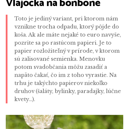
Vlajočka na bonbóne
Toto je jediný variant, pri ktorom nám
vznikne trocha odpadu, ktorý pôjde do
koša. Ak ale máte nejaké to euro navyše,
pozrite sa po rastúcom papieri. Je to
papier rozložiteľný v prírode, v ktorom
sú zalisované semienka. Menovku
potom svadobčania môžu zasadiť a
napäto čakať, čo im z toho vyrastie. Na
trhu je takýchto papierov niekoľko
druhov (šaláty, bylinky, paradajky, lúčne
kvety…).