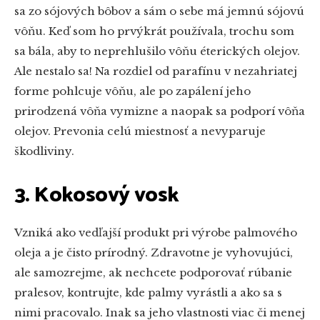
sa zo sójových bôbov a sám o sebe má jemnú sójovú
vôňu. Keď som ho prvýkrát používala, trochu som
sa bála, aby to neprehlušilo vôňu éterických olejov.
Ale nestalo sa! Na rozdiel od parafínu v nezahriatej
forme pohlcuje vôňu, ale po zapálení jeho
prirodzená vôňa vymizne a naopak sa podporí vôňa
olejov. Prevonia celú miestnosť a nevyparuje
škodliviny.
3. Kokosový vosk
Vzniká ako vedľajší produkt pri výrobe palmového
oleja a je čisto prírodný. Zdravotne je vyhovujúci,
ale samozrejme, ak nechcete podporovať rúbanie
pralesov, kontrujte, kde palmy vyrástli a ako sa s
nimi pracovalo. Inak sa jeho vlastnosti viac či menej