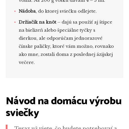
vonia. Na 200 g vosku dávam 4 – 5 ml.
Nádoba
, do ktorej sviečku odlejete.
Držiačik na knôt
– dajú sa použiť aj štipce
na bielizeň alebo špeciálne tyčky s
dierkou, ale odporúčam jednorazové
čínske paličky, ktoré vám možno, rovnako
ako mne, zostali doma z poslednej ázijskej
večere.
Návod na domácu výrobu
sviečky
Teraz už viete, čo budete potrebovať a