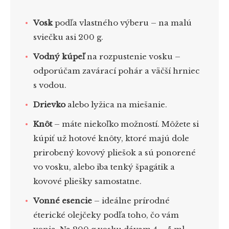
Vosk
podľa vlastného výberu – na malú
sviečku asi 200 g.
Vodný kúpeľ
na rozpustenie vosku –
odporúčam zavárací pohár a väčší hrniec
s vodou.
Drievko
alebo lyžica na miešanie.
Knôt
– máte niekoľko možností. Môžete si
kúpiť už hotové knôty, ktoré majú dole
prirobený kovový pliešok a sú ponorené
vo vosku, alebo iba tenký špagátik a
kovové pliešky samostatne.
Vonné esencie
– ideálne prírodné
éterické olejčeky podľa toho, čo vám