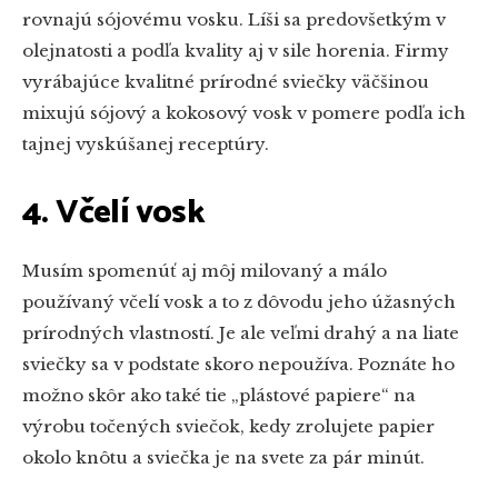
rovnajú sójovému vosku. Líši sa predovšetkým v
olejnatosti a podľa kvality aj v sile horenia. Firmy
vyrábajúce kvalitné prírodné sviečky väčšinou
mixujú sójový a kokosový vosk v pomere podľa ich
tajnej vyskúšanej receptúry.
4. Včelí vosk
Musím spomenúť aj môj milovaný a málo
používaný včelí vosk a to z dôvodu jeho úžasných
prírodných vlastností. Je ale veľmi drahý a na liate
sviečky sa v podstate skoro nepoužíva. Poznáte ho
možno skôr ako také tie „plástové papiere“ na
výrobu točených sviečok, kedy zrolujete papier
okolo knôtu a sviečka je na svete za pár minút.