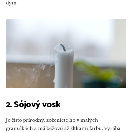
dym.
2. Sójový vosk
Je čisto prírodný, zoženiete ho v malých
granulkách a má béžovú až žltkastú farbu. Vyrába