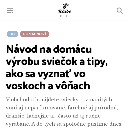
VYHĽADÁVANIE
BLOG
DIY
DOMÁCNOSŤ
Návod na domácu
výrobu sviečok a tipy,
ako sa vyznať vo
voskoch a vôňach
V obchodoch nájdete sviečky rozmanitých
vôní aj neparfumované, farebné aj prírodné,
drahšie, lacnejšie a... často už aj ručne
vyrábané. A do tých sa spoločne pustíme dnes.