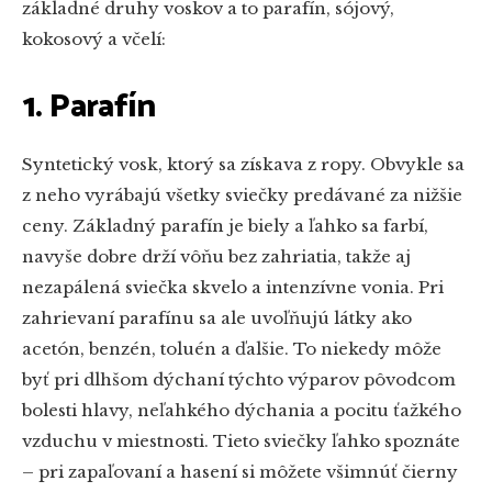
základné druhy voskov a to parafín, sójový,
kokosový a včelí:
1. Parafín
Syntetický vosk, ktorý sa získava z ropy. Obvykle sa
z neho vyrábajú všetky sviečky predávané za nižšie
ceny. Základný parafín je biely a ľahko sa farbí,
navyše dobre drží vôňu bez zahriatia, takže aj
nezapálená sviečka skvelo a intenzívne vonia. Pri
zahrievaní parafínu sa ale uvoľňujú látky ako
acetón, benzén, toluén a ďalšie. To niekedy môže
byť pri dlhšom dýchaní týchto výparov pôvodcom
bolesti hlavy, neľahkého dýchania a pocitu ťažkého
vzduchu v miestnosti. Tieto sviečky ľahko spoznáte
– pri zapaľovaní a hasení si môžete všimnúť čierny