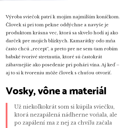
Výroba sviečok patrí k mojim najmilším koníčkom.
Človek si pri tom pekne oddýchne a navyše je
produktom krásna vec, ktorá sa skvelo hodí aj ako
darček pre mojich blízkych. Kamarátky odo mňa
často chcú „recept“, a preto pre ne sem-tam robím
babské tvorivé stretnutia, ktoré sú častokrát
zábavnejšie ako posedenie pri pohári vína. Aj keď –
aj to si k tvoreniu môže človek s chuťou otvoriť.
Vosky, vône a materiál
Už niekoľkokrát som si kúpila sviečku,
ktorá nezapálená nádherne voňala, ale
po zapálení ma z nej za chvíľu začala