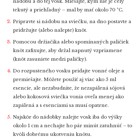
nádobu a do tej vosk. Miešajte, kým nie je celý
tekutý a priehľadný – mal by mať okolo 70 °C.
Pripravte si nádobu na sviečku, na dno postavte a
pridržujte (alebo nalepte) knôt.
Pomocou držiačika alebo spomínaných paličiek
knôt zafixujte, aby držal napnutý vzpriamene
(knôt zasuniete medzi paličky).
Do rozpusteného vosku pridajte vonné oleje a
premiešajte. Môžete použiť aj viac ako 5 ml
esencie, ale nezabudnite, že nezapálená sójová
alebo kokosová sviečka vonia oveľa menej ako
zapálená a s esenciami sa musí opatrne.
Najskôr do nádobky nalejte vosk iba do výšky
okolo 1 cm a nechajte ho pár minút zatuhnúť – to
kvôli dobrému ukotveniu knôtu.