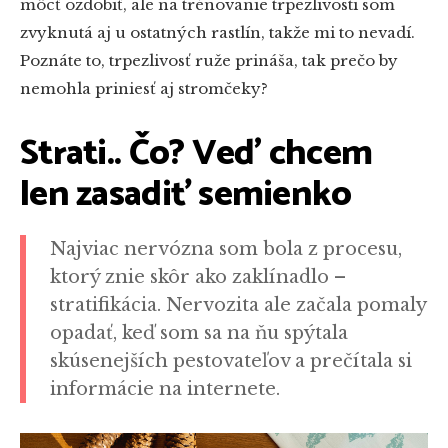
môcť ozdobiť, ale na trénovanie trpezlivosti som
zvyknutá aj u ostatných rastlín, takže mi to nevadí.
Poznáte to, trpezlivosť ruže prináša, tak prečo by
nemohla priniesť aj stromčeky?
Strati.. Čo? Veď chcem
len zasadiť semienko
Najviac nervózna som bola z procesu,
ktorý znie skôr ako zaklínadlo –
stratifikácia. Nervozita ale začala pomaly
opadať, keď som sa na ňu spýtala
skúsenejších pestovateľov a prečítala si
informácie na internete.