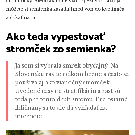
chladničky. Alebo ak máte viac trpezlivosti ako ja,
môžete si semienka zasadiť hneď von do kvetináča
a čakať na jar.
Ako teda vypestovať
stromček zo semienka?
Ja som si vybrala smrek obyčajný. Na
Slovensku rastie celkom bežne a často sa
používa aj ako vianočný stromček.
Uvedené časy na stratifikáciu a rast sú
teda pre tento druh stromu. Pre ostatné
ihličnany sa to ale dá vyhľadať na
internete.