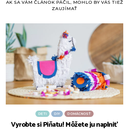
AK SA VÁM ČLÁNOK PÁČIL, MOHLO BY VÁS TIEŽ
ZAUJÍMAŤ
DETI
DIY
DOMÁCNOSŤ
Vyrobte si Piňatu! Môžete ju naplniť
Z