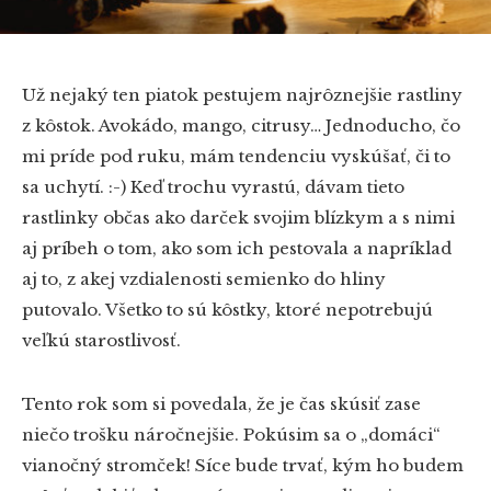
Už nejaký ten piatok pestujem najrôznejšie rastliny
z kôstok. Avokádo, mango, citrusy… Jednoducho, čo
mi príde pod ruku, mám tendenciu vyskúšať, či to
sa uchytí. :-) Keď trochu vyrastú, dávam tieto
rastlinky občas ako darček svojim blízkym a s nimi
aj príbeh o tom, ako som ich pestovala a napríklad
aj to, z akej vzdialenosti semienko do hliny
putovalo. Všetko to sú kôstky, ktoré nepotrebujú
veľkú starostlivosť.
Tento rok som si povedala, že je čas skúsiť zase
niečo trošku náročnejšie. Pokúsim sa o „domáci“
vianočný stromček! Síce bude trvať, kým ho budem