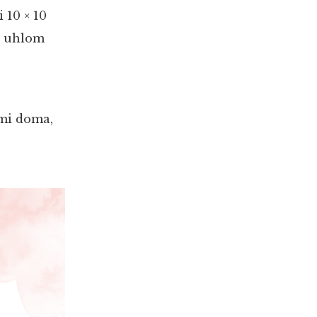
 10 × 10
d uhlom
ami doma,