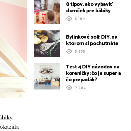
8 tipov, ako vybaviť
domček pre bábiky
5 189
Bylinkové soli: DIY, na
ktorom si pochutnáte
5 535
Test 4 DIY návodov na
koreničky: čo je super a
čo prepadák?
7 282
ábiky
dokázala