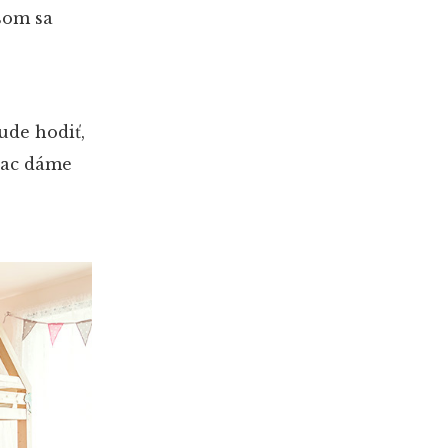
 som sa
ude hodiť,
rac dáme