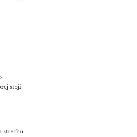
o
rej stojí
a strechu