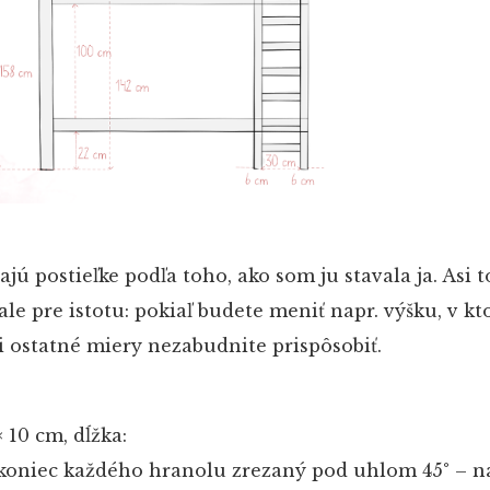
jú postieľke podľa toho, ako som ju stavala ja. Asi t
e pre istotu: pokiaľ budete meniť napr. výšku, v kto
si ostatné miery nezabudnite prispôsobiť.
 10 cm, dĺžka:
n koniec každého hranolu zrezaný pod uhlom 45° – n