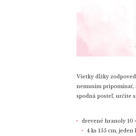
Všetky dĺžky zodpoveda
nemusím pripomínať, al
spodná posteľ, určite 
drevené hranoly 10 ×
4 ks 155 cm, jede