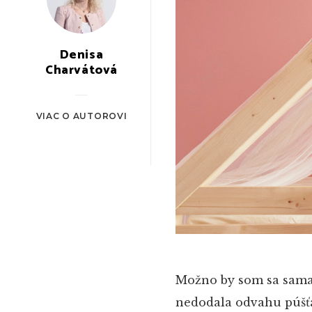
Denisa
Charvátová
VIAC O AUTOROVI
Možno by som sa sama 
nedodala odvahu púšťa