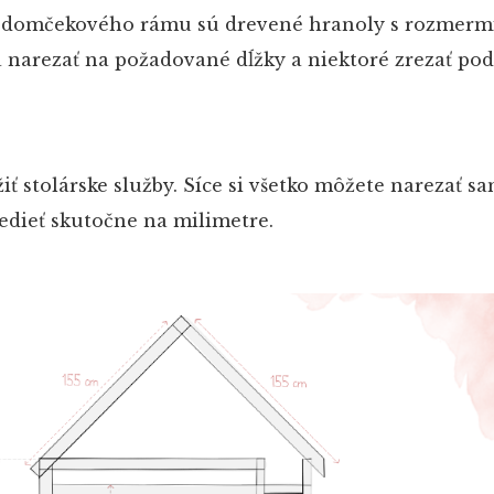
y domčekového rámu sú drevené hranoly s rozmermi
a narezať na požadované dĺžky a niektoré zrezať po
 stolárske služby. Síce si všetko môžete narezať s
sedieť skutočne na milimetre.