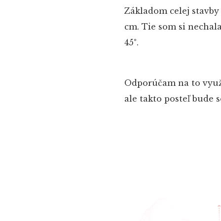
Základom celej stavb
cm. Tie som si nechal
45°.
Odporúčam na to využiť
ale takto posteľ bude 