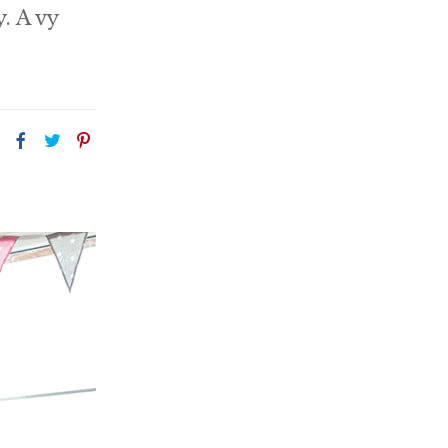
. A vy
: