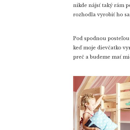
nikde nájsť taký rám p
rozhodla vyrobiť ho s
Pod spodnou posteľou m
keď moje dievčatko vy
preč a budeme mať mie