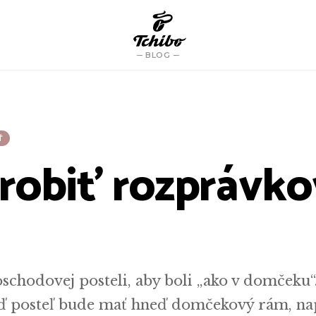
BLOG
Ť
robiť rozprávk
oschodovej posteli, aby boli „ako v domčeku“.
keď posteľ bude mať hneď domčekový rám, na