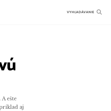
VYHĽADÁVANIE
ovú
 A ešte
príklad aj