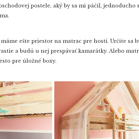
oschodovej postele, aký by sa mi páčil, jednoducho
ama.
áme ešte priestor na matrac pre hostí. Určite sa b
rastie a budú u nej prespávať kamarátky. Alebo mat
sto pre úložné boxy.