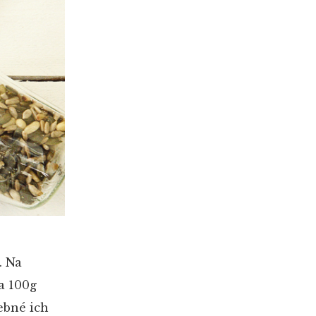
. Na
na 100g
ebné ich