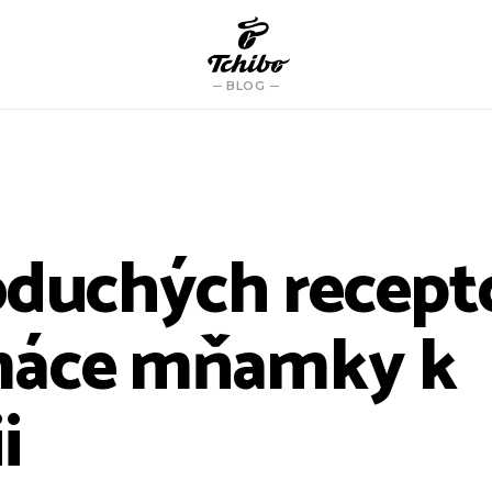
BLOG
oduchých recept
máce mňamky k
i