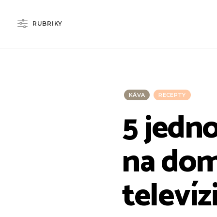
RUBRIKY
KÁVA
RECEPTY
5 jedn
na do
televízi