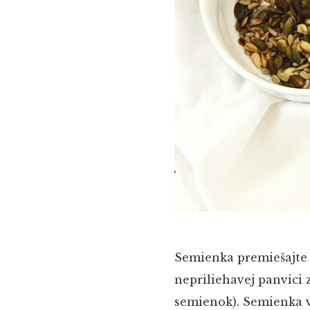
Semienka premiešajte p
nepriliehavej panvici z
semienok). Semienka v