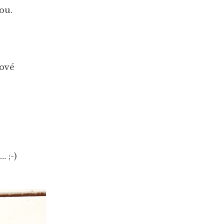
ou.
tové
… ;-)