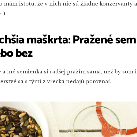
 mám istotu, že v nich nie sú žiadne konzervanty 
:-)
chšia maškrta: Pražené sem
ebo bez
 a iné semienka si radšej pražím sama, než by som 
čerstvé sa s tými z vrecka nedajú porovnať.