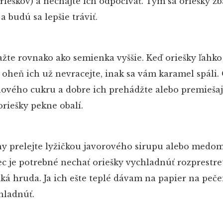
rieškov) a nechajte ich odpočívať. Tým sa oriešky zb
 budú sa lepšie tráviť.
ažte rovnako ako semienka vyššie. Keď oriešky ľahk
 oheň ich už nevracejte, inak sa vám karamel spáli.
inového cukru a dobre ich prehádžte alebo premiešaj
riešky pekne obalí.
hy prelejte lyžičkou javorového sirupu alebo medom
c je potrebné nechať oriešky vychladnúť rozprestret
dká hruda. Ja ich ešte teplé dávam na papier na peče
hladnúť.