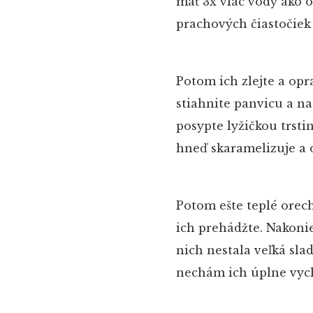
mať 3x viac vody ako o
prachových čiastočiek a
Potom ich zlejte a opr
stiahnite panvicu a na
posypte lyžičkou trst
hneď skaramelizuje a o
Potom ešte teplé orec
ich prehádžte. Nakonie
nich nestala veľká sla
nechám ich úplne vyc