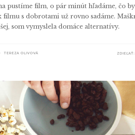
ma pustíme film, o pár minút hľadáme, čo by
 k filmu s dobrotami už rovno sadáme. Mašk
ej, som vymyslela domáce alternatívy.
TEREZA OLIVOVÁ
ZDIEĽAŤ