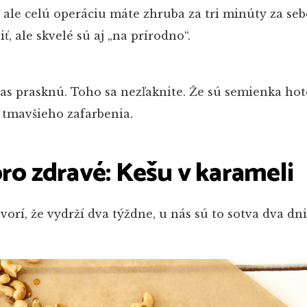
 ale celú operáciu máte zhruba za tri minúty za seb
ť, ale skvelé sú aj „na prírodno“.
čas prasknú. Toho sa nezľaknite. Že sú semienka ho
 tmavšieho zafarbenia.
oro zdravé: Kešu v karameli
orí, že vydrží dva týždne, u nás sú to sotva dva dni