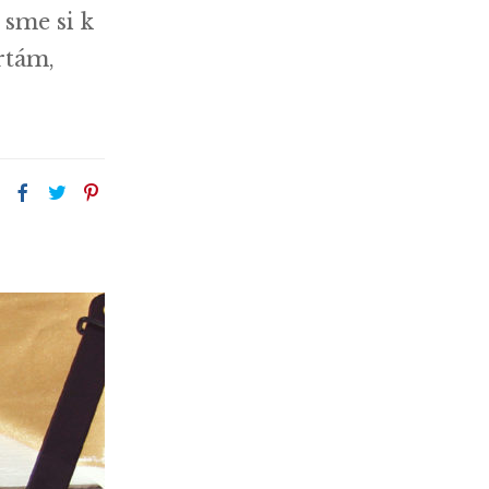
 sme si k
rtám,
: