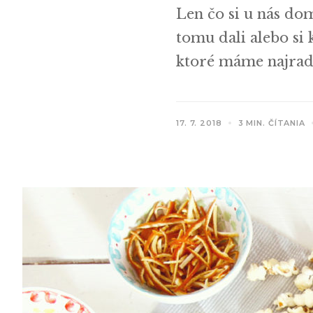
Len čo si u nás do
tomu dali alebo si
ktoré máme najradš
17. 7. 2018
3 MIN. ČÍTANIA