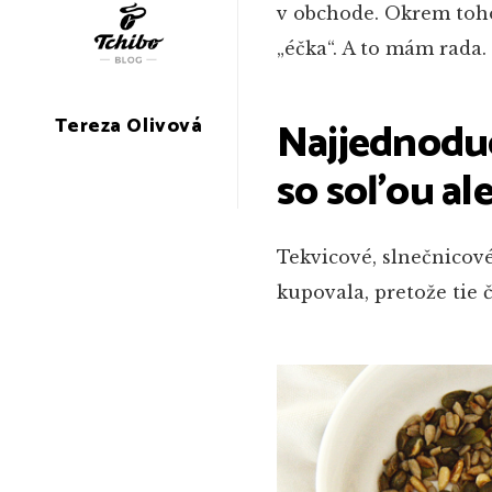
v obchode. Okrem toho
„éčka“. A to mám rada. 
Tereza Olivová
Najjednodu
so soľou al
Tekvicové, slnečnicové
kupovala, pretože tie 