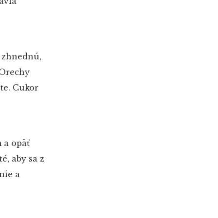
avia
o zhnednú,
 Orechy
te. Cukor
 a opäť
é, aby sa z
nie a