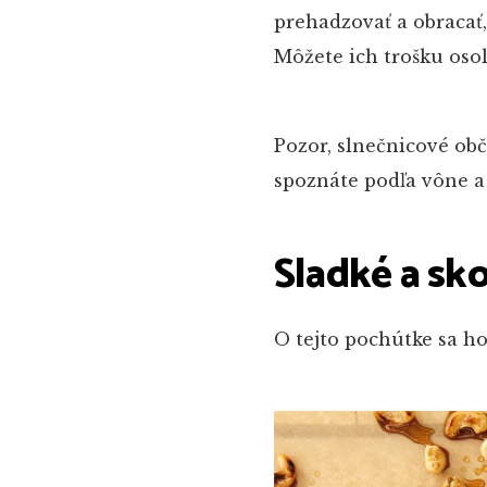
prehadzovať a obracať,
Môžete ich trošku osoli
Pozor, slnečnicové ob
spoznáte podľa vône a
Sladké a sk
O tejto pochútke sa hov