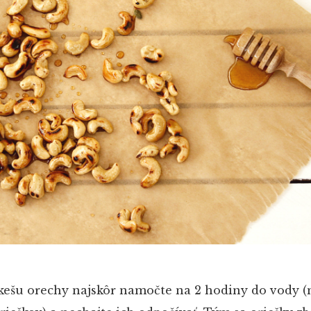
ešu orechy najskôr namočte na 2 hodiny do vody (m