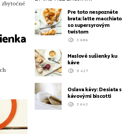
a zbytočné
Pre toto nespoznáte
brata: latte macchiato
so supersyrovým
twistom
ienka
3 686
Maslové sušienky ku
káve
ich
9 427
Oslava kávy: Desiata s
kávovými biscotti
3 643