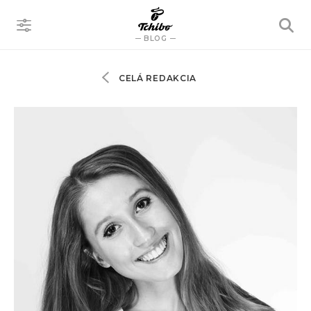
VYHĽADÁVANIE
BLOG
CELÁ REDAKCIA