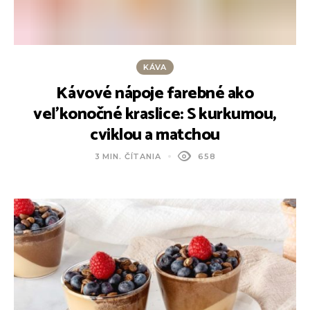
KÁVA
Kávové nápoje farebné ako
veľkonočné kraslice: S kurkumou,
cviklou a matchou
3 MIN. ČÍTANIA
658