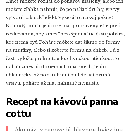
Zmes môžete rozliať do pohárov klasicky, alebo ich
môžete zľahka nahnúť, čo po naliatí druhej vrstvy
vytvorí “cik cak” efekt. Vyzerá to naozaj pekne!
Nahnutý pohár je dobré mať pripravený ešte pred
rozlievaním, aby zmes “nezašpinila” tie časti pohára,
kde nemá
byť. Poháre môžete dať šikmo do formy
na muffiny, alebo si zoberte formu na chlieb. Tú z
časti vyložte prehnutou kuchynskou utierkou. Po
naliatí zmesi do foriem ich opatrne dajte do
chladničky. Až po zatuhnutí budete liať druhú
vrstvu, poháre už mať nahnuté nemusíte.
Recept na kávovú panna
cottu
Ako názov napovedá, hlavnou hviezdou