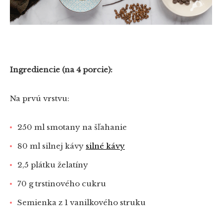
Ingrediencie (na 4 porcie):
Na prvú vrstvu:
250 ml smotany na šľahanie
80 ml silnej kávy
silné kávy
2,5 plátku želatíny
70 g trstinového cukru
Semienka z 1 vanilkového struku