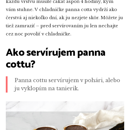
každú vrstvu musíte čakať aspoň 4 hodiny, kým
vám stuhne. V chladničke panna cotta vydrží ako
čerstvá aj niekoľko dní, ak ju nezjete skôr. Môžete ju
tiež zamraziť – pred servírovaním ju len nechajte
cez noc povoliť v chladničke.
Ako servírujem panna
cottu?
Panna cottu servírujem v pohári, alebo
ju vyklopím na tanierik.