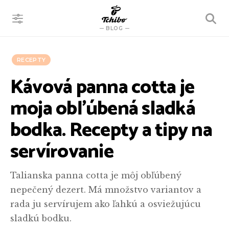
VYHĽADÁVANIE
BLOG
RECEPTY
Kávová panna cotta je
moja obľúbená sladká
bodka. Recepty a tipy na
servírovanie
Talianska panna cotta je môj obľúbený
nepečený dezert. Má množstvo variantov a
rada ju servírujem ako ľahkú a osviežujúcu
sladkú bodku.