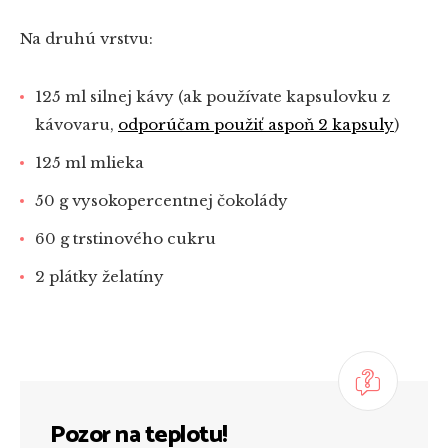
Na druhú vrstvu:
125 ml silnej kávy (ak používate kapsulovku z
kávovaru,
odporúčam použiť aspoň 2 kapsuly
)
125 ml mlieka
50 g vysokopercentnej čokolády
60 g trstinového cukru
2 plátky želatíny
Pozor na teplotu!