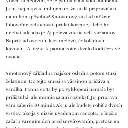
Vôbec sa nedivím, že je panna cotta taká obľúbená.
Ja na nej najviac milujem to, že sa dá pripraviť asi
na milión spôsobov! Smotanový základ môžete
ľubovoľne ochucovať, pridať korenie, alebo ho
nechať tak, ako je. Aj poleva znesie veľa variantov.
Napríklad ovocnú, karamelovú, čokoládovú,
kávovú…. A tiež sa k panna cotte skvelo hodí čerstvé
ovocie.
Smotanový základ sa najskôr osladí a potom stuží
želatínou. Do tejto zmesi sa väčšinou pridáva aj
vanilka. Panna cotta by po vyklopení nemala byť
príliš tuhá, ale nesmie sa ani roztekať. Jej príprava
vám zaberie 10 minút. Ak ju ale budete robiť z dvoch
vrstiev, ako ja v nižšie uvedenom recepte, je lepšie
začať s varením deň pred servírovaním, pretože na