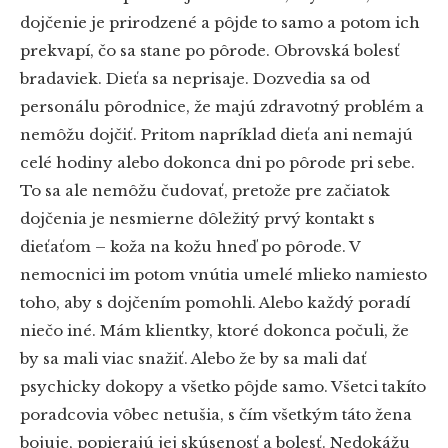
dojčenie je prirodzené a pôjde to samo a potom ich
prekvapí, čo sa stane po pôrode. Obrovská bolesť
bradaviek. Dieťa sa neprisaje. Dozvedia sa od
personálu pôrodnice, že majú zdravotný problém a
nemôžu dojčiť. Pritom napríklad dieťa ani nemajú
celé hodiny alebo dokonca dni po pôrode pri sebe.
To sa ale nemôžu čudovať, pretože pre začiatok
dojčenia je nesmierne dôležitý prvý kontakt s
dieťaťom – koža na kožu hneď po pôrode. V
nemocnici im potom vnútia umelé mlieko namiesto
toho, aby s dojčením pomohli. Alebo každý poradí
niečo iné. Mám klientky, ktoré dokonca počuli, že
by sa mali viac snažiť. Alebo že by sa mali dať
psychicky dokopy a všetko pôjde samo. Všetci takíto
poradcovia vôbec netušia, s čím všetkým táto žena
bojuje, popierajú jej skúsenosť a bolesť. Nedokážu