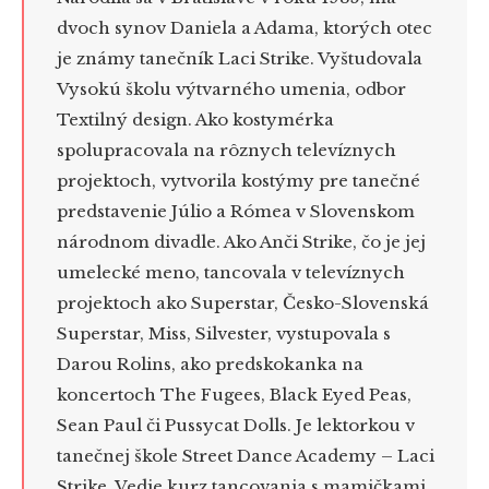
dvoch synov Daniela a Adama, ktorých otec
je známy tanečník Laci Strike. Vyštudovala
Vysokú školu výtvarného umenia, odbor
Textilný design. Ako kostymérka
spolupracovala na rôznych televíznych
projektoch, vytvorila kostýmy pre tanečné
predstavenie Júlio a Rómea v Slovenskom
národnom divadle. Ako Anči Strike, čo je jej
umelecké meno, tancovala v televíznych
projektoch ako Superstar, Česko-Slovenská
Superstar, Miss, Silvester, vystupovala s
Darou Rolins, ako predskokanka na
koncertoch The Fugees, Black Eyed Peas,
Sean Paul či Pussycat Dolls. Je lektorkou v
tanečnej škole Street Dance Academy – Laci
Strike. Vedie kurz tancovania s mamičkami