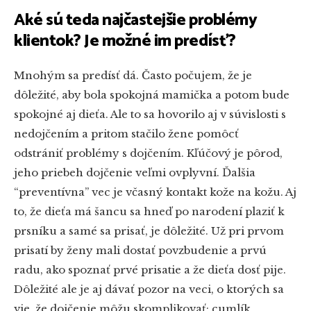
Aké sú teda najčastejšie problémy
klientok? Je možné im predísť?
Mnohým sa predísť dá. Často počujem, že je
dôležité, aby bola spokojná mamička a potom bude
spokojné aj dieťa. Ale to sa hovorilo aj v súvislosti s
nedojčením a pritom stačilo žene pomôcť
odstrániť problémy s dojčením. Kľúčový je pôrod,
jeho priebeh dojčenie veľmi ovplyvní. Ďalšia
“preventívna” vec je včasný kontakt kože na kožu. Aj
to, že dieťa má šancu sa hneď po narodení plaziť k
prsníku a samé sa prisať, je dôležité. Už pri prvom
prisatí by ženy mali dostať povzbudenie a prvú
radu, ako spoznať prvé prisatie a že dieťa dosť pije.
Dôležité ale je aj dávať pozor na veci, o ktorých sa
vie, že dojčenie môžu skomplikovať: cumlík,