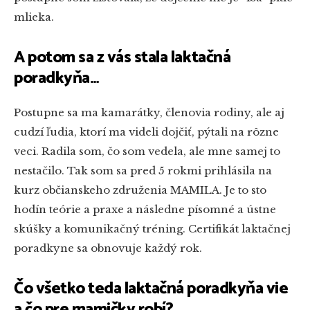
mlieka.
A potom sa z vás stala laktačná
poradkyňa…
Postupne sa ma kamarátky, členovia rodiny, ale aj
cudzí ľudia, ktorí ma videli dojčiť, pýtali na rôzne
veci. Radila som, čo som vedela, ale mne samej to
nestačilo. Tak som sa pred 5 rokmi prihlásila na
kurz občianskeho združenia MAMILA. Je to sto
hodín teórie a praxe a následne písomné a ústne
skúšky a komunikačný tréning. Certifikát laktačnej
poradkyne sa obnovuje každý rok.
Čo všetko teda laktačná poradkyňa vie
a čo pre mamičky robí?