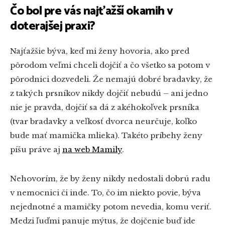
Čo bol pre vás najťažší okamih v
doterajšej praxi?
Najťažšie býva, keď mi ženy hovoria, ako pred
pôrodom veľmi chceli dojčiť a čo všetko sa potom v
pôrodnici dozvedeli. Že nemajú dobré bradavky, že
z takých prsníkov nikdy dojčiť nebudú – ani jedno
nie je pravda, dojčiť sa dá z akéhokoľvek prsníka
(tvar bradavky a veľkosť dvorca neurčuje, koľko
bude mať mamička mlieka). Takéto príbehy ženy
píšu práve aj
na web Mamily
.
Nehovorím, že by ženy nikdy nedostali dobrú radu
v nemocnici či inde. To, čo im niekto povie, býva
nejednotné a mamičky potom nevedia, komu veriť.
Medzi ľuďmi panuje mýtus, že dojčenie buď ide