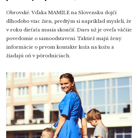
Obrovské. Vďaka MAMILE na Slovensku dojčí
dlhodobo viac žien, predtým si napríklad mysleli, že
v roku dieťaťa musia skončiť. Dnes už je oveľa väčšie
povedomie o samoodstavení.
Taktiež majú ženy
informácie o prvom kontakte koža na kožu a
žiadajú oň v pôrodniciach.