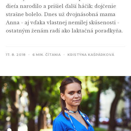
dieťa narodilo a prišiel ďalší háčik: dojčenie
strašne bolelo. Dnes už dvojnásobná mama
Anna - aj vďaka vlastnej nemilej skúsenosti -
ostatným ženám radí ako laktačná poradkyňa.
17. 8. 2018
6 MIN. ČÍTANIA
KRISTÝNA KAŠPÁRKOVÁ