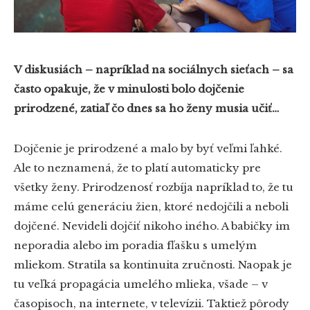
V diskusiách – napríklad na sociálnych sieťach – sa
často opakuje, že v minulosti bolo dojčenie
prirodzené, zatiaľ čo dnes sa ho ženy musia učiť…
Dojčenie je prirodzené a malo by byť veľmi ľahké.
Ale to neznamená, že to platí automaticky pre
všetky ženy. Prirodzenosť rozbíja napríklad to, že tu
máme celú generáciu žien, ktoré nedojčili a neboli
dojčené. Nevideli dojčiť nikoho iného. A babičky im
neporadia alebo im poradia fľašku s umelým
mliekom. Stratila sa kontinuita zručnosti. Naopak je
tu veľká propagácia umelého mlieka, všade – v
časopisoch, na internete, v televízii. Taktiež pôrody