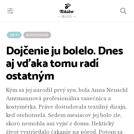
VYHĽADÁVANIE
BLOG
DETI
ROZHOVOR
Dojčenie ju bolelo. Dnes
aj vďaka tomu radí
ostatným
Kým sa jej narodil prvý syn, bola Anna Neuschl
Amtmannová profesionálna tanečnica a
kostymérka. Práve doštudovala textilný dizajn,
keď otehotnela. Sedem mesiacov jej bolo zle,
skoro nemohla ani vyjsť z domu. Hektický
život vystriedalo čakanie na pôrod. Potom sa