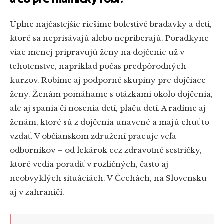
Úplne najčastejšie riešime bolestivé bradavky a deti,
ktoré sa neprisávajú alebo nepriberajú. Poradkyne
viac menej pripravujú ženy na dojčenie už v
tehotenstve, napríklad počas predpôrodných
kurzov. Robíme aj podporné skupiny pre dojčiace
ženy. Ženám pomáhame s otázkami okolo dojčenia,
ale aj spania či nosenia detí, plaču detí. A radíme aj
ženám, ktoré sú z dojčenia unavené a majú chuť to
vzdať.
V občianskom združení pracuje veľa
odborníkov – od lekárok cez zdravotné sestričky,
ktoré vedia poradiť v rozličných, často aj
neobvyklých situáciách.
V Čechách, na Slovensku
aj v zahraničí.