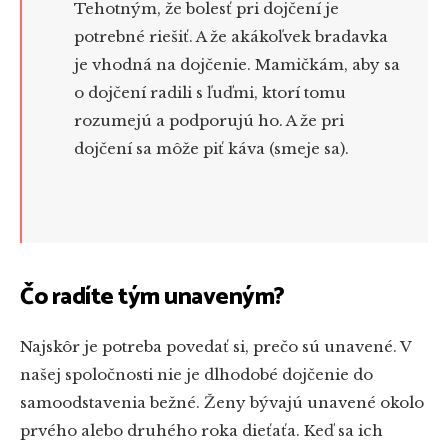
Tehotným, že bolesť pri dojčení je
potrebné riešiť. A že akákoľvek bradavka
je vhodná na dojčenie. Mamičkám, aby sa
o dojčení radili s ľuďmi, ktorí tomu
rozumejú a podporujú ho. A že pri
dojčení sa môže piť káva (smeje sa).
Čo radíte tým unaveným?
Najskôr je potreba povedať si, prečo sú unavené. V
našej spoločnosti nie je dlhodobé dojčenie do
samoodstavenia bežné. Ženy bývajú unavené okolo
prvého alebo druhého roka dieťaťa. Keď sa ich