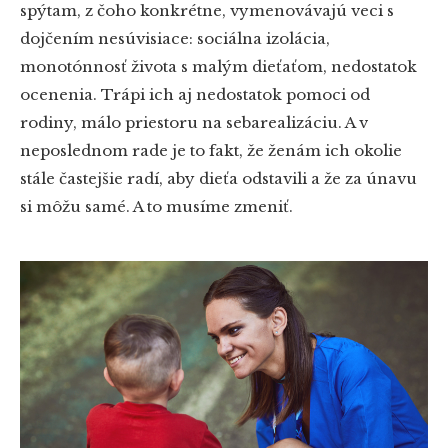
spýtam, z čoho konkrétne, vymenovávajú veci s
dojčením nesúvisiace: sociálna izolácia,
monotónnosť života s malým dieťaťom, nedostatok
ocenenia. Trápi ich aj nedostatok pomoci od
rodiny, málo priestoru na sebarealizáciu. A v
neposlednom rade je to fakt, že ženám ich okolie
stále častejšie radí, aby dieťa odstavili a že za únavu
si môžu samé. A to musíme zmeniť.