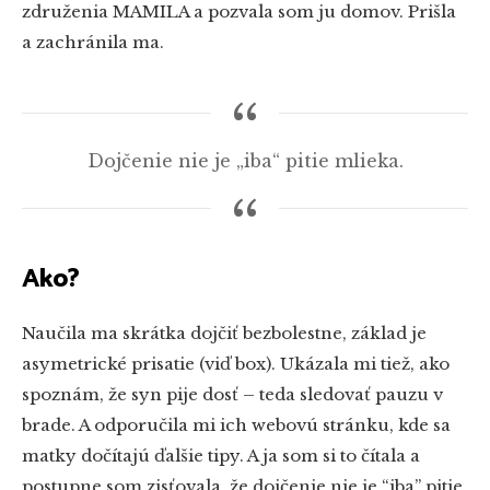
združenia M
AMILA
a pozvala som ju domov. Prišla
a zachránila ma.
Dojčenie nie je „iba“ pitie mlieka.
Ako?
Naučila ma skrátka dojčiť bezbolestne, základ je
asymetrické prisatie (viď box). Ukázala mi tiež, ako
spoznám, že syn pije dosť – teda sledovať pauzu v
brade. A odporučila mi ich webovú stránku, kde sa
matky dočítajú ďalšie tipy. A ja som si to čítala a
postupne som zisťovala, že dojčenie nie je “iba” pitie