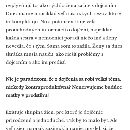
ovplyvňujú to, ako rýchlo žena začne s dojčením.
Dnes máme napríklad veľa cisárskych rezov, ktoré
to komplikujú. No a potom existuje veľa
protichodných informácií o dojčení, napríklad
každá sestra v nemocnici poradí niečo iné a ženy
nevedia, čo s tým. Sama som to zažila. Ženy sa dnes
skrátka musia naučiť, ako riešiť problémy s
dojčením a ako im predísť.
Nie je paradoxom, že z dojčenia sa robí veľká téma,
niekedy kontraproduktívna? Nenervujeme budúce
matky v predstihu?
Existuje skupina žien, pre ktoré je dojčenie
prirodzené a jednoduché. Tak by to malo byť. Ale
veľa žien naopak zažije sklamanie, mysleli si, že