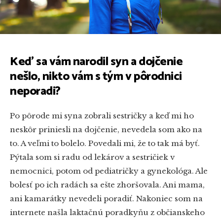
Keď sa vám narodil syn a dojčenie
nešlo, nikto vám s tým v pôrodnici
neporadi?
Po pôrode mi syna zobrali sestričky a keď mi ho
neskôr priniesli na dojčenie, nevedela som ako na
to. A veľmi to bolelo. Povedali mi, že to tak má byť.
Pýtala som si radu od
lekárov a sestričiek v
nemocnici, potom od pediatričky a gynekológa. Ale
bolesť po ich radách sa ešte zhoršovala. Ani mama
,
ani kamarátky nevedeli poradiť. Nakoniec som na
internete našla laktačnú poradkyňu z občianskeho