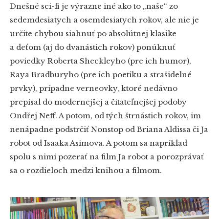
Dnešné sci-fi je výrazne iné ako to „naše“ zo
sedemdesiatych a osemdesiatych rokov, ale nie je
určite chybou siahnuť po absolútnej klasike
a deťom (aj do dvanástich rokov) ponúknuť
poviedky Roberta Sheckleyho (pre ich humor),
Raya Bradburyho (pre ich poetiku a strašidelné
prvky), prípadne verneovky, ktoré nedávno
prepísal do modernejšej a čitateľnejšej podoby
Ondřej Neff. A potom, od tých štrnástich rokov, im
nenápadne podstrčiť Nonstop od Briana Aldissa či Ja
robot od Isaaka Asimova. A potom sa napríklad
spolu s nimi pozerať na film Ja robot a porozprávať
sa o rozdieloch medzi knihou a filmom.