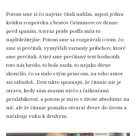
Potom sme si čo najviac čítali nahlas, aspoň jednu
krátku rozprávku z bratov Grimmovcov denne
pred spaním. A teraz príde podľa mňa to
najdôležitejšie: Potom sme sa rozprávali o tom, čo
sme si prečítali, vymýšľali varianty príbehov, ktoré
sme prečítali. A tiež sme prečítaný text hodnotili:
toto nás bavilo, to bola nuda, to nejako divne
skončilo, čo sa stalo s tým princom, na toho autor
asi zabudol… Deti takto spoznajú, že čítanie nie je
otrava, kedy sám musím niečo s ťažkosťami
preslabikovať, a potom je mi to v živote absolútne na
nič, ale že čítanie pomáha otvárať dvere do života a
naťahuje ruku k druhým.