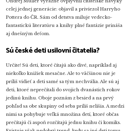
Ondřej Müller výrazne ovplyvnil čitateľské návyky
celej jednej generácie: objavil a priviezol Harryho
Pottera do ČR. Sám od detstva miluje vedecko-
fantastickú literatúru a knihy plné fantázie prináša
aj dnešným deťom.
Sú české deti usilovní čitatelia?
Určite! Sú deti, ktoré čítajú ako divé, napríklad aj
niekoľko knižiek mesačne. Ale to väčšinou nie je
príliš vidieť a deti samé sa tým nechvália. Ale sú aj
deti, ktoré neprečítali do svojich dvanástich rokov
jedinú knihu. Oboje poznám z besied a na prvý
pohľad sa obe skupiny od seba príliš nelíšia. A medzi
nimi sa pohybuje veľká množina detí, ktoré občas
prečítajú či aspoň rozčítajú jednu knihu či komiks.
Existuje však nedobrý trend, kedy sa iné deti tomu