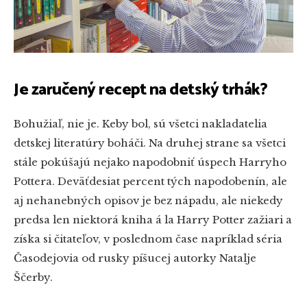
Je zaručený recept na detský trhák?
Bohužiaľ, nie je. Keby bol, sú všetci nakladatelia
detskej literatúry boháči. Na druhej strane sa všetci
stále pokúšajú nejako napodobniť úspech Harryho
Pottera. Deväťdesiat percent tých napodobenín, ale
aj nehanebných opisov je bez nápadu, ale niekedy
predsa len niektorá kniha á la Harry Potter zažiari a
získa si čitateľov, v poslednom čase napríklad séria
Časodejovia od rusky píšucej autorky Natalje
Ščerby.