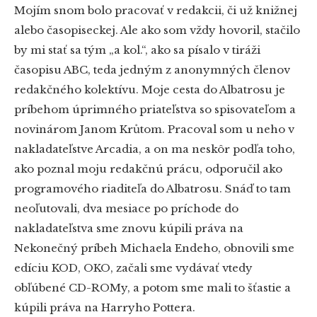
Mojím snom bolo pracovať v redakcii, či už knižnej
alebo časopiseckej. Ale ako som vždy hovoril, stačilo
by mi stať sa tým „a kol.“, ako sa písalo v tiráži
časopisu ABC, teda jedným z anonymných členov
redakčného kolektívu. Moje cesta do Albatrosu je
príbehom úprimného priateľstva so spisovateľom a
novinárom Janom Krůtom. Pracoval som u neho v
nakladateľstve Arcadia, a on ma neskôr podľa toho,
ako poznal moju redakčnú prácu, odporučil ako
programového riaditeľa do Albatrosu. Snáď to tam
neoľutovali, dva mesiace po príchode do
nakladateľstva sme znovu kúpili práva na
Nekonečný príbeh Michaela Endeho, obnovili sme
edíciu KOD, OKO, začali sme vydávať vtedy
obľúbené CD-ROMy, a potom sme mali to šťastie a
kúpili práva na Harryho Pottera.