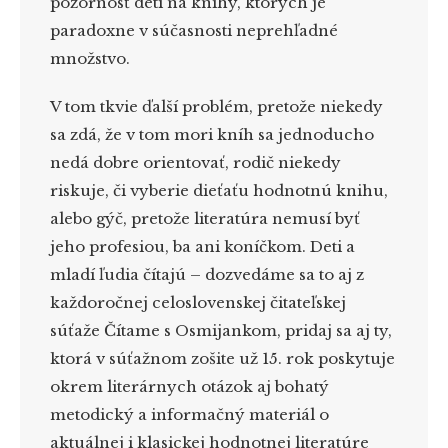
pozornosť detí na knihy, ktorých je
paradoxne v súčasnosti neprehľadné
množstvo.
V tom tkvie ďalší problém, pretože niekedy
sa zdá, že v tom mori kníh sa jednoducho
nedá dobre orientovať, rodič niekedy
riskuje, či vyberie dieťaťu hodnotnú knihu,
alebo gýč, pretože literatúra nemusí byť
jeho profesiou, ba ani koníčkom. Deti a
mladí ľudia čítajú – dozvedáme sa to aj z
každoročnej celoslovenskej čitateľskej
súťaže Čítame s Osmijankom, pridaj sa aj ty,
ktorá v súťažnom zošite už 15. rok poskytuje
okrem literárnych otázok aj bohatý
metodický a informačný materiál o
aktuálnej i klasickej hodnotnej literatúre