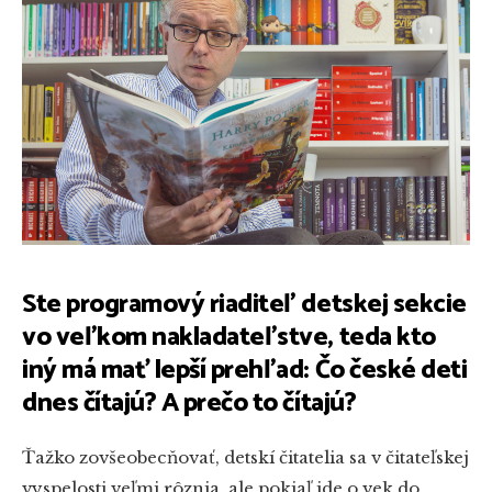
Ste programový riaditeľ detskej sekcie
vo veľkom nakladateľstve, teda kto
iný má mať lepší prehľad: Čo české deti
dnes čítajú? A prečo to čítajú?
Ťažko zovšeobecňovať, detskí čitatelia sa v čitateľskej
vyspelosti veľmi rôznia, ale pokiaľ ide o vek do