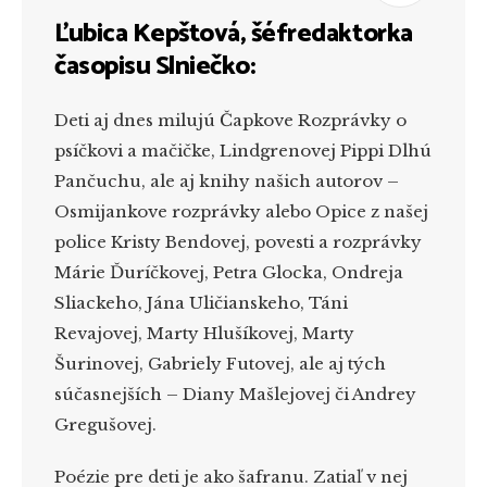
Ľubica Kepštová, šéfredaktorka
časopisu Slniečko:
Deti aj dnes milujú Čapkove Rozprávky o
psíčkovi a mačičke, Lindgrenovej Pippi Dlhú
Pančuchu, ale aj knihy našich autorov –
Osmijankove rozprávky alebo Opice z našej
police Kristy Bendovej, povesti a rozprávky
Márie Ďuríčkovej, Petra Glocka, Ondreja
Sliackeho, Jána Uličianskeho, Táni
Revajovej, Marty Hlušíkovej, Marty
Šurinovej, Gabriely Futovej, ale aj tých
súčasnejších – Diany Mašlejovej či Andrey
Gregušovej.
Poézie pre deti je ako šafranu. Zatiaľ v nej