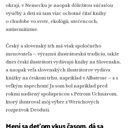
okraji, v Nemecku je naopak dôležitou súčasťou
výučby a deti sú tam viac ochotné čítať knihy
o chudobe vo svete, ekológii, utečencoch,
antisemitizme.
Český a slovenský trh má však spoločného
menovateľa – výraznú ilustrátorskú tradíciu, takže
dnes českí ilustrátori vydávajú knihy na Slovensku,
a naopak veľa slovenských ilustrátorov vydáva
knižky na českom trhu, napríklad v Albatrose – a s
veľkým úspechom! Ja som bol napríklad pred
rokmi nadšený spoluprácou s Petrom Uchnárom,
ktorý ilustroval môj výber z Werichových
rozprávok Deoduši.
Mení sa deťom vkus časom, dá sa