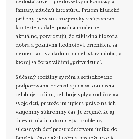
nedostatkové – predovšetkým komiksy a
fantasy, náučnú literatúru. Pritom klasické
príbehy, povesti a rozprávky v súčasnom
kontexte naďalej pôsobia moderne,
aktuálne, potvrdzujú, že základná filozofia
dobra a pozitívna hodnotová orientácia sa
nemení ani vzhľadom na neláskavú dobu, v
ktorej sa čoraz väčšmi „pritvrdzuje“.
Súčasný sociálny systém a sofistikovane
podporovaná rozmáhajúca sa komercia
oslabuje rodinu, oslabuje vplyv rodičov na
svoje deti, pretože im upiera právo na ich
vzájomný súkromný čas. Je zrejmé, že aj
dnešní mladí autori riešia problémy
súčasných detí prostredníctvom úniku do
fantázie, často až iluzórna, pretože toto je