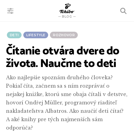
VYHĽADÁVANIE
BLOG
DETI
LIFESTYLE
ROZHOVOR
Čítanie otvára dvere do
života. Naučme to deti
Ako najlepšie spoznám druhého človeka?
Pokiaľ číta, začnem sa s ním rozprávať o
nejakej knižke, ktorú sme obaja čítali v detstve,
hovorí Ondřej Müller, programový riaditeľ
nakladateľstva Albatros. Ako naučiť deti čítať?
A aké knihy pre tých najmenších sám
odporúča?