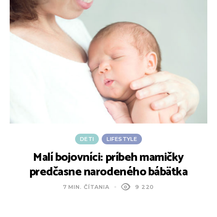
DETI
LIFESTYLE
Malí bojovníci: príbeh mamičky
D
predčasne narodeného bábätka
7 MIN. ČÍTANIA
9 220