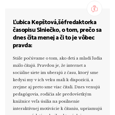
Ľubica Kepštová,šéfredaktorka
časopisu Slniečko, o tom, prečo sa
dnes číta menej a či to je vôbec
pravda:
Stále počúvame o tom, ako deti a mladí ľudia
málo čítajú. Pravdou je, že internet a
sociálne siete im uberajú z času, ktorý sme
kedysi my v ich veku mali k dispozícii, a
zrejme aj preto sme viac čítali. Dnes venujú
pedagógovia, rodičia ale predovšetkým
knižnice veľa úsilia na posilnenie
interaktívnej motivácie k čítaniu, upriamujú