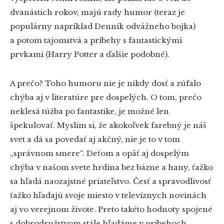
dvanástich rokov, majú rady humor (teraz je
populárny napríklad Denník odvážneho bojka)
a potom tajomstvá a príbehy s fantastickými
prvkami (Harry Potter a ďalšie podobné).
A prečo? Toho humoru nie je nikdy dosť a zúfalo
chýba aj v literatúre pre dospelých. O tom, prečo
neklesá túžba po fantastike, je možné len
špekulovať. Myslím si, že akokoľvek farebný je náš
svet a dá sa povedať aj akčný, nie je to v tom
„správnom smere“. Deťom a opäť aj dospelým
chýba v našom svete hrdina bez bázne a hany, ťažko
sa hľadá naozajstné priateľstvo. Česť a spravodlivosť
ťažko hľadajú svoje miesto v televíznych novinách
aj vo verejnom živote. Preto takéto hodnoty spojené
s dobrodružstvom stále hľadáme v príbehoch,