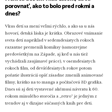
porovnať, ako to bolo pred rokmi a
dnes?
Vkus detí sa mení veľmi rýchlo, a ako sa u nás
hovorí, detská láska je krátka. Obrazové vnímanie
sveta detí napríklad v sedemdesiatych rokoch
razantne premenili komiksy (samozrejme
predovšetkým na Západe, aj keď u nás tiež
vychádzali zaujímavé práce), v osemdesiatych
rokoch film, od deväťdesiatych rokov potom
poňatie ilustrácií opäť zásadne zmenili animované
filmy, krátko na to manga a počítačová 3D grafika.
Dnes sú aj deti vystavené akémusi návratu k 60.
rokom minulého storočia a „retro“ je jedným z
trendov aj v dizajne súčasných kníh pre deti.