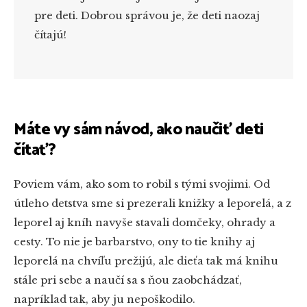
pre deti. Dobrou správou je, že deti naozaj
čítajú!
Máte vy sám návod, ako naučiť deti
čítať?
Poviem vám, ako som to robil s tými svojimi. Od
útleho detstva sme si prezerali knižky a leporelá, a z
leporel aj kníh navyše stavali domčeky, ohrady a
cesty. To nie je barbarstvo, ony to tie knihy aj
leporelá na chvíľu prežijú, ale dieťa tak má knihu
stále pri sebe a naučí sa s ňou zaobchádzať,
napríklad tak, aby ju nepoškodilo.