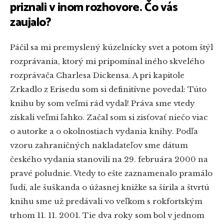
priznali v inom rozhovore. Čo vás
zaujalo?
Páčil sa mi premyslený kúzelnícky svet a potom štýl
rozprávania, ktorý mi pripomínal iného skvelého
rozprávača Charlesa Dickensa. A pri kapitole
Zrkadlo z Erisedu som si definitívne povedal: Túto
knihu by som veľmi rád vydal! Práva sme vtedy
získali veľmi ľahko. Začal som si zisťovať niečo viac
o autorke a o okolnostiach vydania knihy. Podľa
vzoru zahraničných nakladateľov sme dátum
českého vydania stanovili na 29. februára 2000 na
pravé poludnie. Vtedy to ešte zaznamenalo pramálo
ľudí, ale šuškanda o úžasnej knižke sa šírila a štvrtú
knihu sme už predávali vo veľkom s rokfortským
trhom 11. 11. 2001. Tie dva roky som bol v jednom