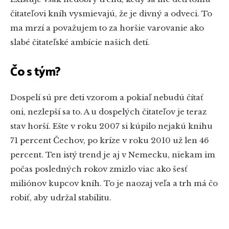
čitateľovi kníh vysmievajú, že je divný a odveci. To
ma mrzí a považujem to za horšie varovanie ako
slabé čitateľské ambície našich detí.
Čo s tým?
Dospelí sú pre deti vzorom a pokiaľ nebudú čítať
oni, nezlepší sa to. A u dospelých čitateľov je teraz
stav horší. Ešte v roku 2007 si kúpilo nejakú knihu
71 percent Čechov, po kríze v roku 2010 už len 46
percent. Ten istý trend je aj v Nemecku, niekam im
počas posledných rokov zmizlo viac ako šesť
miliónov kupcov kníh. To je naozaj veľa a trh má čo
robiť, aby udržal stabilitu.