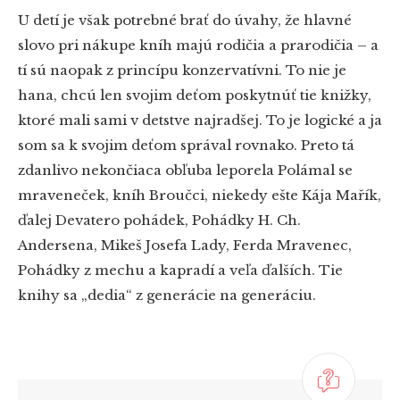
U detí je však potrebné brať do úvahy, že hlavné
slovo pri nákupe kníh majú rodičia a prarodičia – a
tí sú naopak z princípu konzervatívni. To nie je
hana, chcú len svojim deťom poskytnúť tie knižky,
ktoré mali sami v detstve najradšej. To je logické a ja
som sa k svojim deťom správal rovnako. Preto tá
zdanlivo nekončiaca obľuba leporela Polámal se
mraveneček, kníh Broučci, niekedy ešte Kája Mařík,
ďalej Devatero pohádek, Pohádky H. Ch.
Andersena, Mikeš Josefa Lady, Ferda Mravenec,
Pohádky z mechu a kapradí a veľa ďalších. Tie
knihy sa „dedia“ z generácie na generáciu.