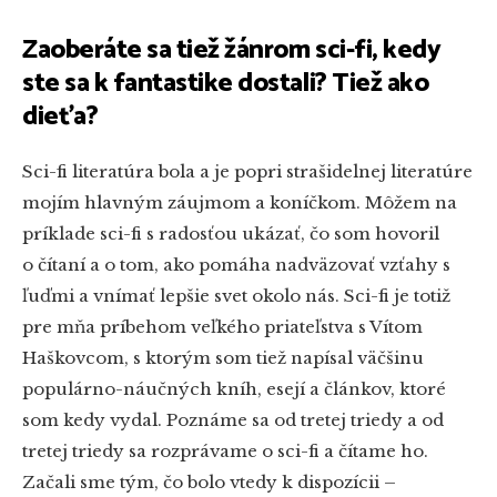
Zaoberáte sa tiež žánrom sci-fi, kedy
ste sa k fantastike dostali? Tiež ako
dieťa?
Sci-fi literatúra bola a je popri strašidelnej literatúre
mojím hlavným záujmom a koníčkom. Môžem na
príklade sci-fi s radosťou ukázať, čo som hovoril
o čítaní a o tom, ako pomáha nadväzovať vzťahy s
ľuďmi a vnímať lepšie svet okolo nás. Sci-fi je totiž
pre mňa príbehom veľkého priateľstva s Vítom
Haškovcom, s ktorým som tiež napísal väčšinu
populárno-náučných kníh, esejí a článkov, ktoré
som kedy vydal. Poznáme sa od tretej triedy a od
tretej triedy sa rozprávame o sci-fi a čítame ho.
Začali sme tým, čo bolo vtedy k dispozícii –