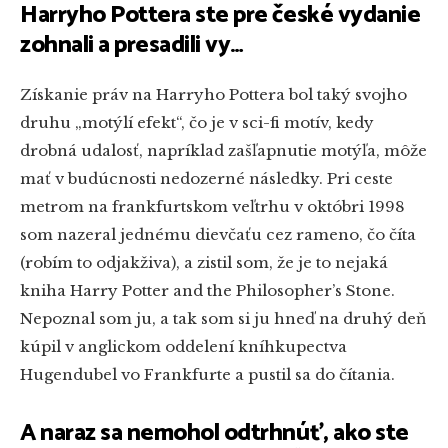
Harryho Pottera ste pre české vydanie
zohnali a presadili vy…
Získanie práv na Harryho Pottera bol taký svojho
druhu „motýlí efekt“, čo je v sci-fi motív, kedy
drobná udalosť, napríklad zašľapnutie motýľa, môže
mať v budúcnosti nedozerné následky. Pri ceste
metrom na frankfurtskom veľtrhu v októbri 1998
som nazeral jednému dievčaťu cez rameno, čo číta
(robím to odjakživa), a zistil som, že je to nejaká
kniha Harry Potter and the Philosopher’s Stone.
Nepoznal som ju, a tak som si ju hneď na druhý deň
kúpil v anglickom oddelení kníhkupectva
Hugendubel vo Frankfurte a pustil sa do čítania.
A naraz sa nemohol odtrhnúť, ako ste