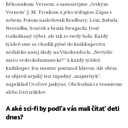
Běhounkom, Vernem, a samozrejme „českým
Vernem“ J. M. Troskom a jeho trilógiou Zápas s
nebem. Potom nasledovali Bradbury, Lem, Babula,
Nesvadba, Souček a bratia Strugackí. Dosť
rozkolísaný výber, ale tak to vtedy bolo. Každý
týždeň sme sa chodili pýtať do kníhkupectva
neďaleko našej školy na Vinohradoch: „Nevyšlo
niečo vedeckofantastické?“ A každý týždeň
kníhkupec len smutne potriasol hlavou. Ale občas
sa objavil nejaký ten západný „majstrštyk“,
napríklad Oceľové jaskyne, Obchodníci s vesmírom
alebo Deň trifidov.
A aké sci-fi by podľa vás mali čítať deti
dnes?