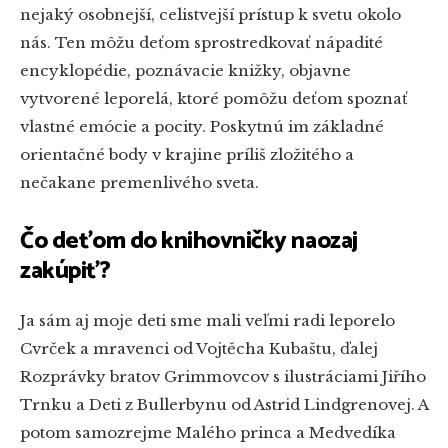
nejaký osobnejší, celistvejší prístup k svetu okolo
nás. Ten môžu deťom sprostredkovať nápadité
encyklopédie, poznávacie knižky, objavne
vytvorené leporelá, ktoré pomôžu deťom spoznať
vlastné emócie a pocity. Poskytnú im základné
orientačné body v krajine príliš zložitého a
nečakane premenlivého sveta.
Čo deťom do knihovničky naozaj
zakúpiť?
Ja sám aj moje deti sme mali veľmi radi leporelo
Cvrček a mravenci od Vojtěcha Kubaštu, ďalej
Rozprávky bratov Grimmovcov s ilustráciami Jiřího
Trnku a Deti z Bullerbynu od Astrid Lindgrenovej. A
potom samozrejme Malého princa a Medvedíka