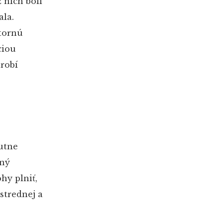
z nich boli
ala.
tornú
ciou
urobí
nutne
nný
hy plniť,
strednej a