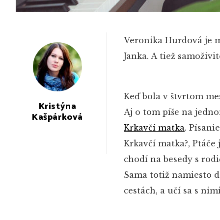
Veronika Hurdová je 
Janka. A tiež samoživit
Keď bola v štvrtom mes
Kristýna
Aj o tom píše na jedn
Kašpárková
Krkavčí matka
. Písani
Krkavčí matka?, Ptáče 
chodí na besedy s rodi
Sama totiž namiesto do
cestách, a učí sa s nim