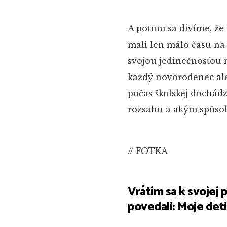
A potom sa divíme, že 
mali len málo času na 
svojou jedinečnosťou m
každý novorodenec aleb
počas školskej dochád
rozsahu a akým spôso
// FOTKA
Vrátim sa k svojej p
povedali: Moje deti