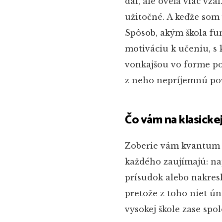
dal, ale oveľa viac vza
užitočné. A keďže som 
Spôsob, akým škola fu
motiváciu k učeniu, s 
vonkajšou vo forme poc
z neho nepríjemnú povi
Čo vám na klasickej
Zoberie vám kvantum č
každého zaujímajú: na
prísudok alebo nakresl
pretože z toho niet ún
vysokej škole zase spo