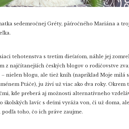
matka sedemročnej Gréty, päťročného Mariána a tr
eľka.
iaci tehotenstva s tretím dieťaťom, náhle jej zomre
om z najčítanejších českých blogov o rodičovstve z
e – nielen blogu, ale tiež kníh (napríklad Moje milá 
jménem Ptáče), ju živí už viac ako dva roky. Okrem 
čmi, kde preberá aj možnosti alternatívneho vzdeláv
 školských lavíc s deťmi vyráža von, či už doma, al
i podľa toho, čo ich práve zaujme.