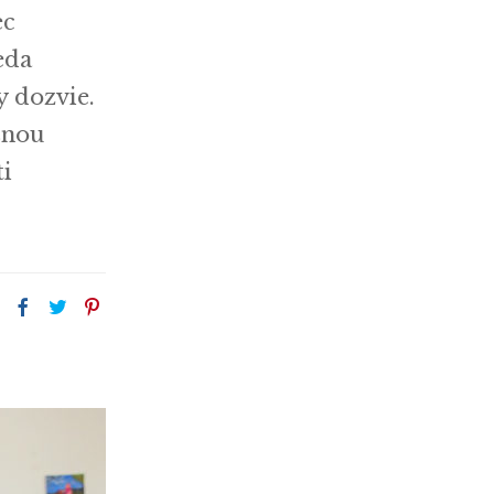
ec
eda
y dozvie.
šnou
ti
: