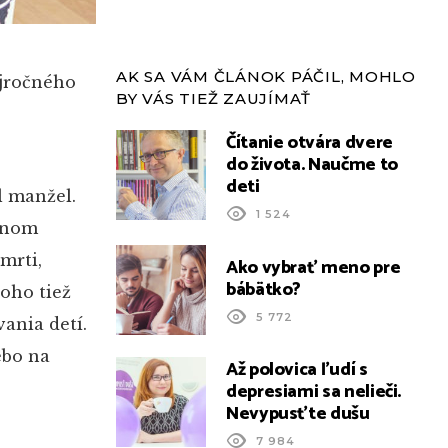
AK SA VÁM ČLÁNOK PÁČIL, MOHLO
ojročného
BY VÁS TIEŽ ZAUJÍMAŤ
Čítanie otvára dvere
do života. Naučme to
deti
l manžel.
1 524
vanom
smrti,
Ako vybrať meno pre
bábätko?
toho tiež
5 772
ania detí.
ebo na
Až polovica ľudí s
depresiami sa nelieči.
Nevypusťte dušu
7 984