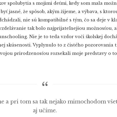
okov spolubytia s mojimi deťmi, kedy som mala možn
 byť jasné, že spôsob, akým žijeme, a výbava, s ktoro
dchádzali, nie sú kompatibilné s tým, čo sa deje v kl
vzdelávanie tak bolo najprijateľnejšou možnosťou, 
unschooling. Nie je to teda vzdor voči školskej doch
ej skúsenosti. Vyplynulo to z čistého pozorovania 
svojou prirodzenosťou rozsekali moje predstavy o to
me a pri tom sa tak nejako mimochodom všet
aj učíme.