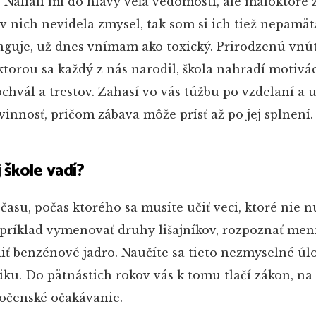
l. Naliali mi do hlavy veľa vedomostí, ale máloktoré 
v nich nevidela zmysel, tak som si ich tiež nepamät
nguje, už dnes vnímam ako toxický. Prirodzenú vnú
ktorou sa každý z nás narodil, škola nahradí motivá
hvál a trestov. Zahasí vo vás túžbu po vzdelaní a 
nnosť, pričom zábava môže prísť až po jej splnení.
 škole vadí?
asu, počas ktorého sa musíte učiť veci, ktoré nie 
príklad vymenovať druhy lišajníkov, rozpoznať me
iť benzénové jadro. Naučíte sa tieto nezmyselné úlo
iku. Do pätnástich rokov vás k tomu tlačí zákon, na 
ločenské očakávanie.