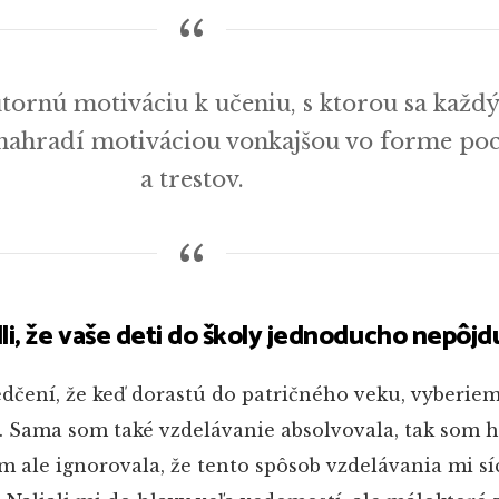
ornú motiváciu k učeniu, s ktorou sa každý
a nahradí motiváciou vonkajšou vo forme po
a trestov.
li, že vaše deti do školy jednoducho nepôjd
edčení, že keď dorastú do patričného veku, vyberie
. Sama som také vzdelávanie absolvovala, tak som h
om ale ignorovala, že tento spôsob vzdelávania mi sí