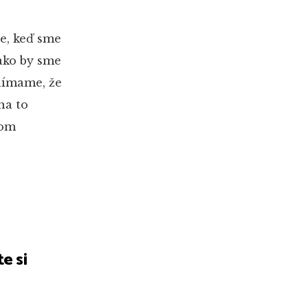
ie, keď sme
 ako by sme
vnímame, že
na to
kom
te si