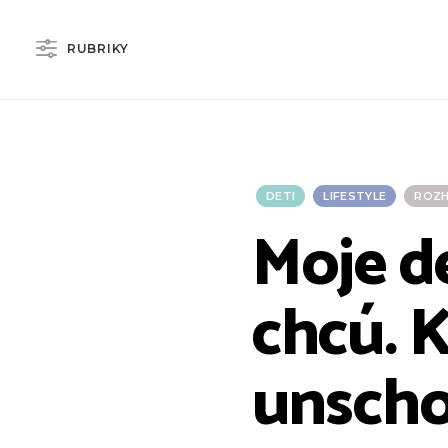
RUBRIKY
DETI
LIFESTYLE
ROZ
Moje de
chcú. 
unscho