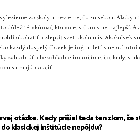
vylezieme zo školy a nevieme, čo so sebou. Akoby n
to dôležité: skúmať, kto sme, v čom sme najlepší. A
ohli obohatiť a zlepšiť svet okolo nás. Akokoľvek 
o každý dospelý človek je iný, u detí sme ochotní 
zky zabudnúť a bezohľadne im určíme, čo, kedy, v a
bom sa majú naučiť.
rvej otázke. Kedy prišiel teda ten zlom, že s
 do klasickej inštitúcie nepôjdu?