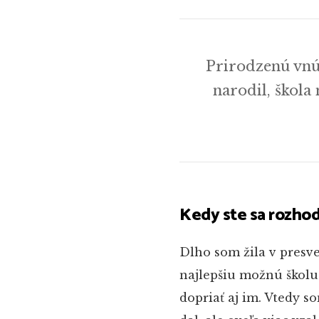
Prirodzenú vnút
narodil, škol
Kedy ste sa rozhod
Dlho som žila v presv
najlepšiu možnú školu
dopriať aj im. Vtedy s