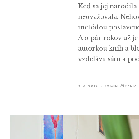
Keď sa jej narodil
neuvažovala. Nehov
metódou postavenou
A o pár rokov už j
autorkou kníh a bl
vzdeláva sám a podľ
3. 4. 2019
10 MIN. ČÍTANIA