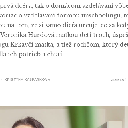
a prvá dcéra, tak o domácom vzdelávaní vôb
oriac o vzdelávaní formou unschoolingu, t
 na tom, že si samo dieťa určuje, čo sa ked
e Veronika Hurdová matkou detí troch, úspe
ogu Krkavčí matka, a tiež rodičom, ktorý de
a ich potrieb a chutí.
KRISTÝNA KAŠPÁRKOVÁ
ZDIEĽAŤ