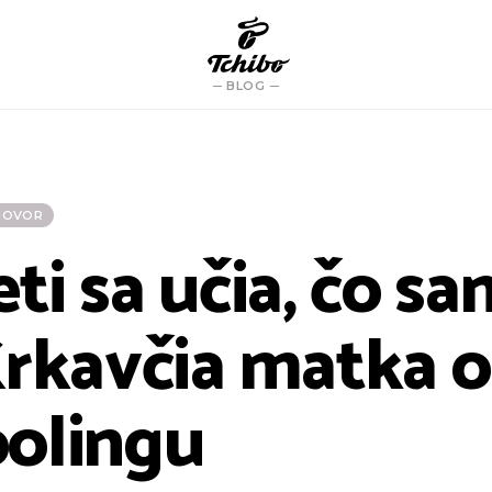
BLOG
HOVOR
ti sa učia, čo s
Krkavčia matka o
olingu