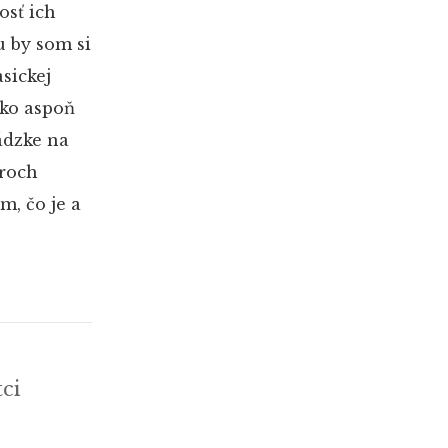
osť ich
u by som si
asickej
ako aspoň
ádzke na
troch
m, čo je a
ci