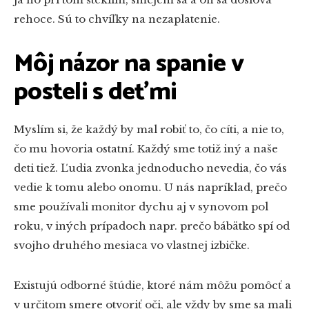
rehoce. Sú to chvíľky na nezaplatenie.
Môj názor na spanie v
posteli s deťmi
Myslím si, že každý by mal robiť to, čo cíti, a nie to,
čo mu hovoria ostatní. Každý sme totiž iný a naše
deti tiež. Ľudia zvonka jednoducho nevedia, čo vás
vedie k tomu alebo onomu. U nás napríklad, prečo
sme používali monitor dychu aj v synovom pol
roku, v iných prípadoch napr. prečo bábätko spí od
svojho druhého mesiaca vo vlastnej izbičke.
Existujú odborné štúdie, ktoré nám môžu pomôcť a
v určitom smere otvoriť oči, ale vždy by sme sa mali