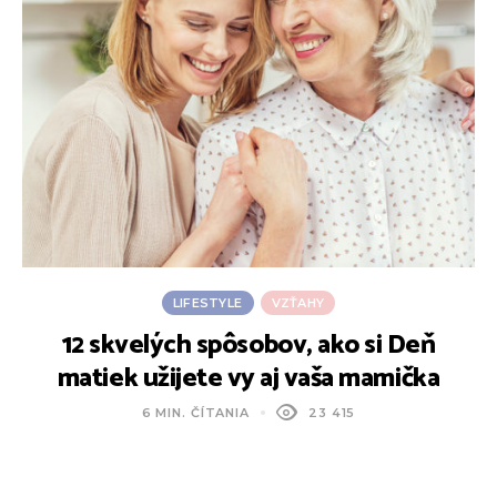
LIFESTYLE
VZŤAHY
12 skvelých spôsobov, ako si Deň
matiek užijete vy aj vaša mamička
š
6 MIN. ČÍTANIA
23 415