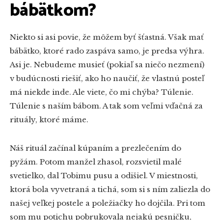
bábätkom?
Niekto si asi povie, že môžem byť šťastná. Však mať
bábätko, ktoré rado zaspáva samo, je predsa výhra.
Asi je. Nebudeme musieť (pokiaľ sa niečo nezmení)
v budúcnosti riešiť, ako ho naučiť, že vlastnú posteľ
má niekde inde. Ale viete, čo mi chýba? Túlenie.
Túlenie s naším bábom. A tak som veľmi vďačná za
rituály, ktoré máme.
Náš rituál začínal kúpaním a prezlečením do
pyžám. Potom manžel zhasol, rozsvietil malé
svetielko, dal Tobimu pusu a odišiel. V miestnosti,
ktorá bola vyvetraná a tichá, som si s ním zaliezla do
našej veľkej postele a poležiačky ho dojčila. Pri tom
som mu potichu pobrukovala nejakú pesničku,