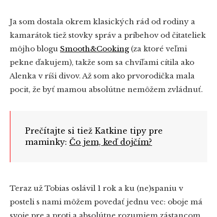
Ja som dostala okrem klasických rád od rodiny a
kamarátok tiež stovky správ a príbehov od čitateliek
môjho blogu
Smooth&Cooking
(za ktoré veľmi
pekne ďakujem), takže som sa chvíľami cítila ako
Alenka v ríši divov. Až som ako prvorodička mala
pocit, že byť mamou absolútne nemôžem zvládnuť.
Prečítajte si tiež Katkine tipy pre
maminky:
Čo jem, keď dojčím?
Teraz už Tobias oslávil 1 rok a ku (ne)spaniu v
posteli s nami môžem povedať jednu vec: oboje má
svoje pre a proti a absolútne rozumiem zástancom