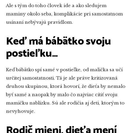
Ale s tým do toho človek ide a ako sledujem
maminy okolo seba, komplikácie pri samostatnom
usínaní nebývajú pravidlom.
Keď má bábätko svoju
postieľku…
Keď bábätko spí samé v postieľke, od malička sa učí
určitej samostatnosti. Tá je ale práve kritizovaná
druhou skupinou, ktorá hovorí, že dieťa by nemalo
byť samé a naopak by malo čo najviac cítiť svoju
mamičku nablízku. Sú ale rodičia aj deti, ktorým to
nevyhovuje.
Rodič mieni, dieťa mení