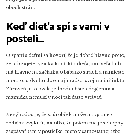
oboch strán.
Keď dieťa spí s vami v
posteli…
O spaní s deťmi sa hovorí, že je dobré hlavne preto,
že udržujete fyzický kontakt s dieťaťom. Veľa ľudí
má hlavne na začiatku o bábätko strach a namiesto
monitoru dychu dôverujú radšej svojmu inštinktu.
Zároveň je to oveľa jednoduchšie s dojčením a
mamička nemusí v noci tak často vstávať.
Nevýhodou je, že si drobček môže na spanie s
rodičmi zvyknúť natoľko, že potom nie je schopný
zaspávať sám v postieľke, nieto v samostatnej izbe.