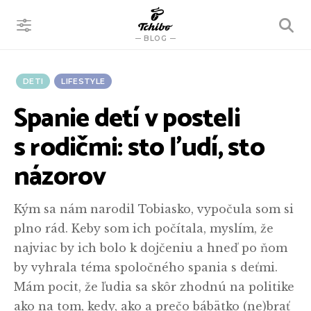
VYHĽADÁVANIE
BLOG
DETI
LIFESTYLE
Spanie detí v posteli
s rodičmi: sto ľudí, sto
názorov
Kým sa nám narodil Tobiasko, vypočula som si
plno rád. Keby som ich počítala, myslím, že
najviac by ich bolo k dojčeniu a hneď po ňom
by vyhrala téma spoločného spania s deťmi.
Mám pocit, že ľudia sa skôr zhodnú na politike
ako na tom, kedy, ako a prečo bábätko (ne)brať