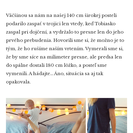
Väčšinou sa nám na našej 140 cm širokej posteli
podarilo zaspať v trojici len vtedy, keď Tobiasko
zaspal pri dojčení, a vydržalo to presne len do jeho
prvého prebudenia. Hovorili sme si, že možno je to
tým, že ho rušíme naším vrtením. Vymerali sme si,
že by sme síce na milimeter presne, ale predsa len
do spálne dostali 180 cm lôžko, a posteľ sme
vymenili. A hádajte… Áno, situácia sa aj tak
opakovala.