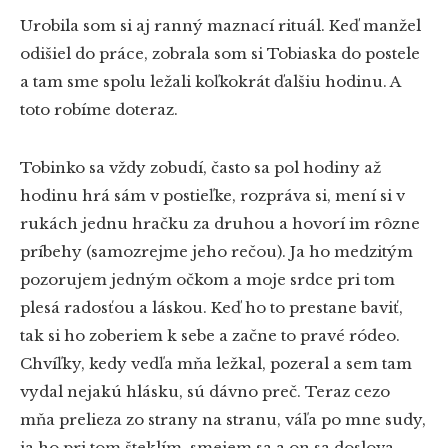
Urobila som si aj ranný maznací rituál. Keď manžel
odišiel do práce, zobrala som si Tobiaska do postele
a tam sme spolu ležali koľkokrát ďalšiu hodinu. A
toto robíme doteraz.
Tobinko sa vždy zobudí, často sa pol hodiny až
hodinu hrá sám v postieľke, rozpráva si, mení si v
rukách jednu hračku za druhou a hovorí im rôzne
príbehy (samozrejme jeho rečou). Ja ho medzitým
pozorujem jedným očkom a moje srdce pri tom
plesá radosťou a láskou. Keď ho to prestane baviť,
tak si ho zoberiem k sebe a začne to pravé ródeo.
Chvíľky, kedy vedľa mňa ležkal, pozeral a sem tam
vydal nejakú hlásku, sú dávno preč. Teraz cezo
mňa prelieza zo strany na stranu, váľa po mne sudy,
ja ho pri tom šteklím, smejem sa a on sa doslova