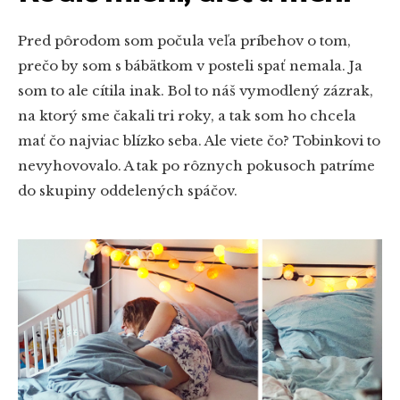
Pred pôrodom som počula veľa príbehov o tom,
prečo by som s bábätkom v posteli spať nemala. Ja
som to ale cítila inak. Bol to náš vymodlený zázrak,
na ktorý sme čakali tri roky, a tak som ho chcela
mať čo najviac blízko seba. Ale viete čo? Tobinkovi to
nevyhovovalo. A tak po rôznych pokusoch patríme
do skupiny oddelených spáčov.