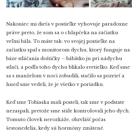
Nakoniec mi dieťa v postieľke vyhovuje paradoxne
práve preto, že som sa o chlapčeka na začiatku
veľmi bála. To máte tak: vo svojej postieľke na
začiatku spal s monitorom dychu, ktorý funguje na
báze stláčania doštičky – bábätko ju pri nádychu
stlačí, a podľa toho dychu blikalo svetielko. Keď sme
sa s manželom v noci zobudili, stačilo sa pozrieť a
hneď sme vedeli, že je všetko v poriadku.
Keď sme Tobiaska mali posteli, tak sme v podstate
nezaspali, pretože sme stále kontrolovali jeho dych.
Tomuto človek nerozkáže, obzvlášť počas
šestonedelia, kedy sú hormóny zmätené.