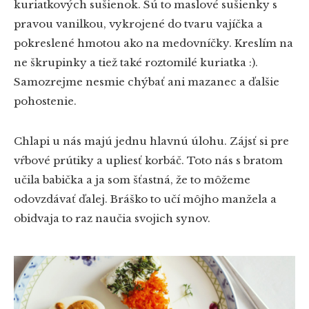
kuriatkových sušienok. Sú to maslové sušienky s
pravou vanilkou, vykrojené do tvaru vajíčka a
pokreslené hmotou ako na medovníčky. Kreslím na
ne škrupinky a tiež také roztomilé kuriatka :).
Samozrejme nesmie chýbať ani mazanec a ďalšie
pohostenie.
Chlapi u nás majú jednu hlavnú úlohu. Zájsť si pre
vŕbové prútiky a upliesť korbáč. Toto nás s bratom
učila babička a ja som šťastná, že to môžeme
odovzdávať ďalej. Bráško to učí môjho manžela a
obidvaja to raz naučia svojich synov.