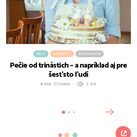
DETI
RECEPTY
ROZHOVOR
Pečie od trinástich – a napríklad aj pre
šesťsto ľudí
8 MIN. ČÍTANIA
2 915