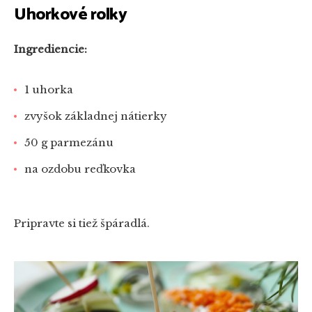
Uhorkové rolky
Ingrediencie:
1 uhorka
zvyšok základnej nátierky
50 g parmezánu
na ozdobu reďkovka
Pripravte si tiež špáradlá.