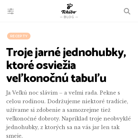
VYHĽADÁVANIE
BLOG
RECEPTY
Troje jarné jednohubky,
ktoré osviežia
veľkonočnú tabuľu
Ja Veľkú noc slávim – a veľmi rada. Pekne s
celou rodinou. Dodržujeme niektoré tradície,
užívame si zdobenie a samozrejme tiež
veľkonočné dobroty. Napríklad troje neobvyklé
jednohubky, z ktorých sa na vás jar len tak
smeje.