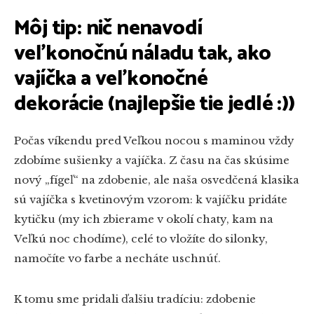
Môj tip: nič nenavodí
veľkonočnú náladu tak, ako
vajíčka a veľkonočné
dekorácie (najlepšie tie jedlé :))
Počas víkendu pred Veľkou nocou s maminou vždy
zdobíme sušienky a vajíčka. Z času na čas skúsime
nový „fígeľ“ na zdobenie, ale naša osvedčená klasika
sú vajíčka s kvetinovým vzorom: k vajíčku pridáte
kytičku (my ich zbierame v okolí chaty, kam na
Veľkú noc chodíme), celé to vložíte do silonky,
namočíte vo farbe a necháte uschnúť.
K tomu sme pridali ďalšiu tradíciu: zdobenie