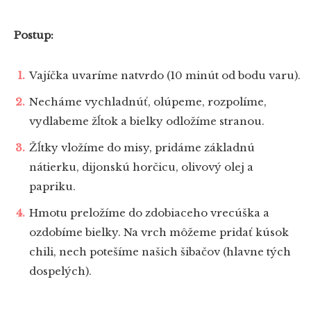
Postup:
Vajíčka uvaríme natvrdo (10 minút od bodu varu).
Necháme vychladnúť, olúpeme, rozpolíme,
vydlabeme žĺtok a bielky odložíme stranou.
Žĺtky vložíme do misy, pridáme základnú
nátierku, dijonskú horčicu, olivový olej a
papriku.
Hmotu preložíme do zdobiaceho vrecúška a
ozdobíme bielky. Na vrch môžeme pridať kúsok
chili, nech potešíme našich šibačov (hlavne tých
dospelých).