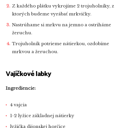
Z každého plátku vykrojíme 2 trojuholníky, z
ktorých budeme vyrábať mrkvičky.
Nastrúhame si mrkvu na jemno a ostriháme
žeruchu.
Trojuholník potrieme nátierkou, ozdobíme
mrkvou a žeruchou.
Vajíčkové labky
Ingrediencie:
4 vajcia
1-2 lyžice základnej nátierky
lyžička dijonskej horčice