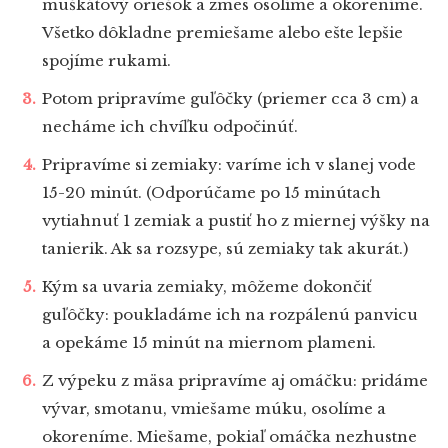
muškátový oriešok a zmes osolíme a okoreníme.
Všetko dôkladne premiešame alebo ešte lepšie
spojíme rukami.
Potom pripravíme guľôčky (priemer cca 3 cm) a
necháme ich chvíľku odpočinúť.
Pripravíme si zemiaky: varíme ich v slanej vode
15-20 minút. (Odporúčame po 15 minútach
vytiahnuť 1 zemiak a pustiť ho z miernej výšky na
tanierik. Ak sa rozsype, sú zemiaky tak akurát.)
Kým sa uvaria zemiaky, môžeme dokončiť
guľôčky: poukladáme ich na rozpálenú panvicu
a opekáme 15 minút na miernom plameni.
Z výpeku z mäsa pripravíme aj omáčku: pridáme
vývar, smotanu, vmiešame múku, osolíme a
okoreníme. Miešame, pokiaľ omáčka nezhustne