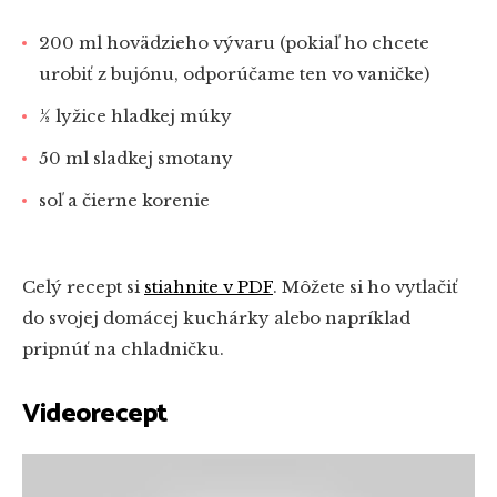
200 ml hovädzieho vývaru (pokiaľ ho chcete
urobiť z bujónu, odporúčame ten vo vaničke)
½ lyžice hladkej múky
50 ml sladkej smotany
soľ a čierne korenie
Celý recept si
stiahnite v PDF
. Môžete si ho vytlačiť
do svojej domácej kuchárky alebo napríklad
pripnúť na chladničku.
Videorecept