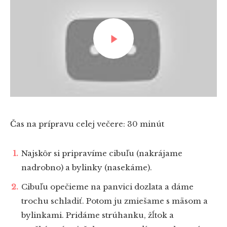
PREHRAŤ ZNOVA
Čas na prípravu celej večere: 30 minút
Najskôr si pripravíme cibuľu (nakrájame
nadrobno) a bylinky (nasekáme).
Cibuľu opečieme na panvici dozlata a dáme
trochu schladiť. Potom ju zmiešame s mäsom a
bylinkami. Pridáme strúhanku, žĺtok a