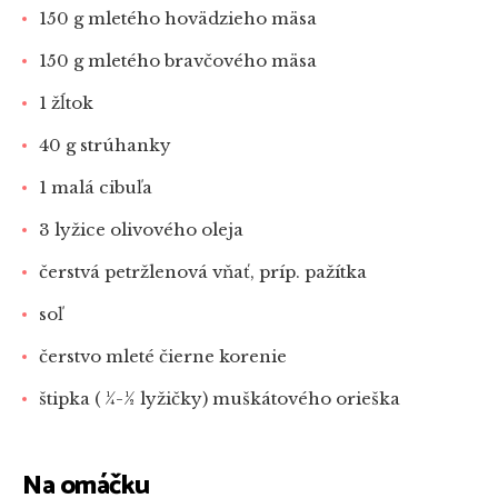
150 g mletého hovädzieho mäsa
150 g mletého bravčového mäsa
1 žĺtok
40 g strúhanky
1 malá cibuľa
3 lyžice olivového oleja
čerstvá petržlenová vňať, príp. pažítka
soľ
čerstvo mleté čierne korenie
štipka ( ¼-½ lyžičky) muškátového orieška
Na omáčku