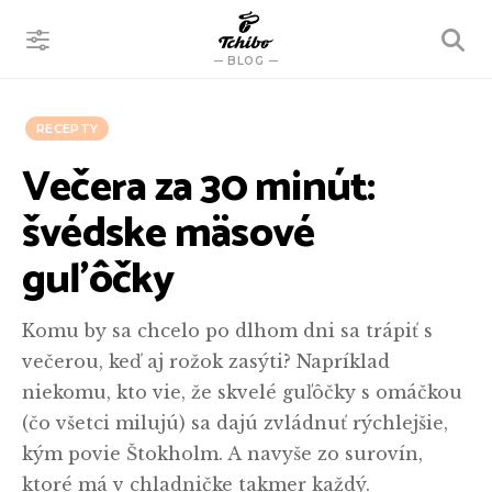
VYHĽADÁVANIE
BLOG
RECEPTY
Večera za 30 minút:
švédske mäsové
guľôčky
Komu by sa chcelo po dlhom dni sa trápiť s
večerou, keď aj rožok zasýti? Napríklad
niekomu, kto vie, že skvelé guľôčky s omáčkou
(čo všetci milujú) sa dajú zvládnuť rýchlejšie,
kým povie Štokholm. A navyše zo surovín,
ktoré má v chladničke takmer každý.