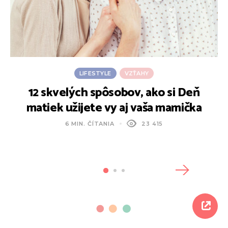
LIFESTYLE
VZŤAHY
12 skvelých spôsobov, ako si Deň
C
matiek užijete vy aj vaša mamička
6 MIN. ČÍTANIA
23 415