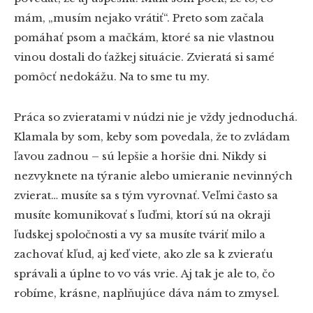
mám, „musím nejako vrátiť“. Preto som začala
pomáhať psom a mačkám, ktoré sa nie vlastnou
vinou dostali do ťažkej situácie. Zvieratá si samé
pomôcť nedokážu. Na to sme tu my.
Práca so zvieratami v núdzi nie je vždy jednoduchá.
Klamala by som, keby som povedala, že to zvládam
ľavou zadnou – sú lepšie a horšie dni. Nikdy si
nezvyknete na týranie alebo umieranie nevinných
zvierat… musíte sa s tým vyrovnať. Veľmi často sa
musíte komunikovať s ľuďmi, ktorí sú na okraji
ľudskej spoločnosti a vy sa musíte tváriť milo a
zachovať kľud, aj keď viete, ako zle sa k zvieraťu
správali a úplne to vo vás vrie. Aj tak je ale to, čo
robíme, krásne, naplňujúce dáva nám to zmysel.