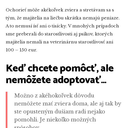
Ochorieť môže akékoľvek zviera a stretávam sa s
tým, že majitelia na liečbu skrátka nemajú peniaze.
A to nemusí ísť ani o tisícky. V mnohých prípadoch
sme preberali do starostlivosti aj psíkov, ktorých
majitelia nemali na veterinárnu starostlivosť ani
100
–
150 eur.
Keď chcete pomôcť, ale
nemôžete adoptovať…
Možno z akéhokoľvek dôvodu
nemôžete mať zviera doma, ale aj tak by
ste opusteným dušiam radi nejako
pomohli. Je niekoľko možných
spôsobov.