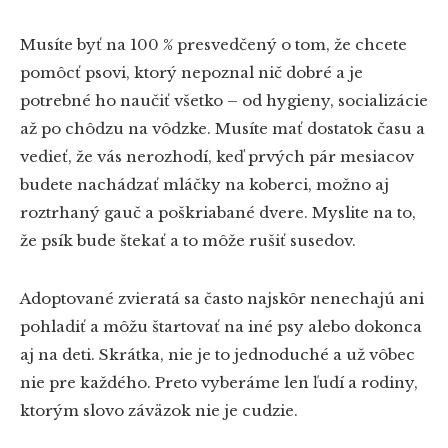
Musíte byť na 100 % presvedčený o tom, že chcete
pomôcť psovi, ktorý nepoznal nič dobré a je
potrebné ho naučiť všetko – od hygieny, socializácie
až po chôdzu na vôdzke. Musíte mať dostatok času a
vedieť, že vás nerozhodí, keď prvých pár mesiacov
budete nachádzať mláčky na koberci, možno aj
roztrhaný gauč a poškriabané dvere. Myslite na to,
že psík bude štekať a to môže rušiť susedov.
Adoptované zvieratá sa často najskôr nenechajú ani
pohladiť a môžu štartovať na iné psy alebo dokonca
aj na deti. Skrátka, nie je to jednoduché a už vôbec
nie pre každého. Preto vyberáme len ľudí a rodiny,
ktorým slovo záväzok nie je cudzie.