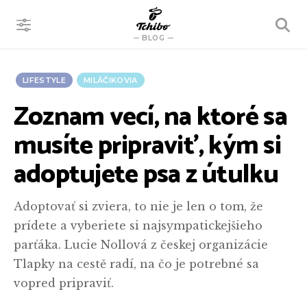
VYHĽADÁVANIE
BLOG
LIFESTYLE
MILÁČIKOVIA
Zoznam vecí, na ktoré sa
musíte pripraviť, kým si
adoptujete psa z útulku
Adoptovať si zviera, to nie je len o tom, že
prídete a vyberiete si najsympatickejšieho
parťáka. Lucie Nollová z českej organizácie
Tlapky na cestě radí, na čo je potrebné sa
vopred pripraviť.