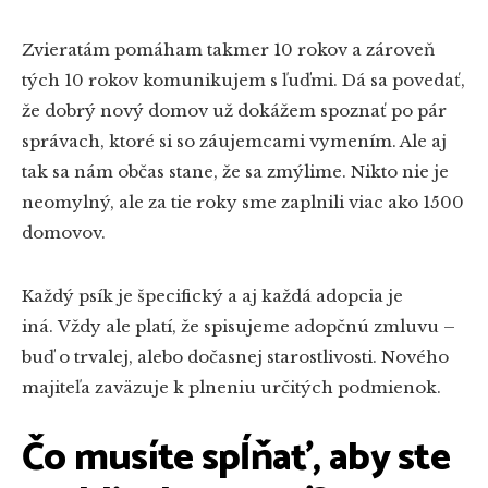
Zvieratám pomáham takmer 10 rokov a zároveň
tých 10 rokov komunikujem s ľuďmi. Dá sa povedať,
že dobrý nový domov už dokážem spoznať po pár
správach, ktoré si so záujemcami vymením. Ale aj
tak sa nám občas stane, že sa zmýlime. Nikto nie je
neomylný, ale za tie roky sme zaplnili viac ako 1500
domovov.
Každý psík je špecifický a aj každá adopcia je
iná. Vždy ale platí, že spisujeme adopčnú zmluvu –
buď o trvalej, alebo dočasnej starostlivosti. Nového
majiteľa zaväzuje k plneniu určitých podmienok.
Čo musíte spĺňať, aby ste