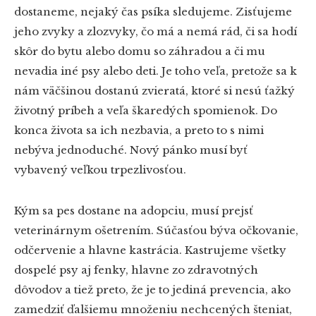
dostaneme, nejaký čas psíka sledujeme. Zisťujeme
jeho zvyky a zlozvyky, čo má a nemá rád, či sa hodí
skôr do bytu alebo domu so záhradou a či mu
nevadia iné psy alebo deti. Je toho veľa, pretože sa k
nám väčšinou dostanú zvieratá, ktoré si nesú ťažký
životný príbeh a veľa škaredých spomienok. Do
konca života sa ich nezbavia, a preto to s nimi
nebýva jednoduché. Nový pánko musí byť
vybavený veľkou trpezlivosťou.
Kým sa pes dostane na adopciu, musí prejsť
veterinárnym ošetrením. Súčasťou býva očkovanie,
odčervenie a hlavne kastrácia. Kastrujeme všetky
dospelé psy aj fenky, hlavne zo zdravotných
dôvodov a tiež preto, že je to jediná prevencia, ako
zamedziť ďalšiemu množeniu nechcených šteniat,