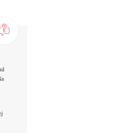
ml
Na
ej