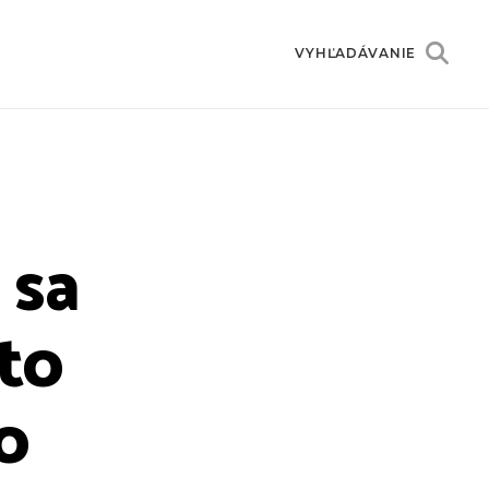
VYHĽADÁVANIE
 sa
 to
o