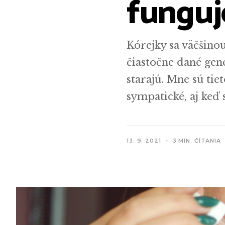
funguj
Kórejky sa väčšino
čiastočne dané gene
starajú. Mne sú ti
sympatické, aj keď 
13. 9. 2021
3 MIN. ČÍTANIA