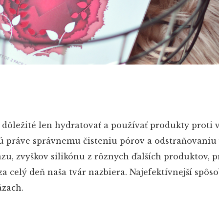
e dôležité len hydratovať a používať produkty proti 
jú práve správnemu čisteniu pórov a odstraňovaniu
u, zvyškov silikónu z rôznych ďalších produktov, p
 za celý deň naša tvár nazbiera. Najefektívnejší spôso
ázach.