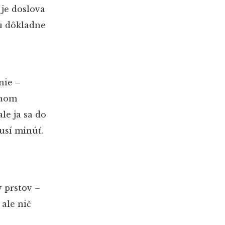
je doslova
ju dôkladne
nie –
bnom
le ja sa do
usí minúť.
 prstov –
ale nič