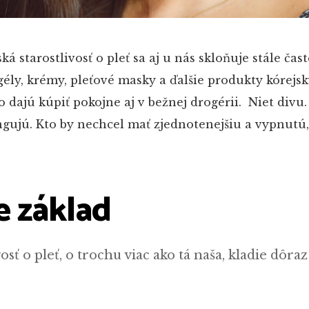
ká starostlivosť o pleť sa aj u nás skloňuje stále čast
 gély, krémy, pleťové masky a ďalšie produkty kórejs
 dajú kúpiť pokojne aj v bežnej drogérii. Niet divu.
ngujú. Kto by nechcel mať zjednotenejšiu a vypnutú
je základ
osť o pleť, o trochu viac ako tá naša, kladie dôraz