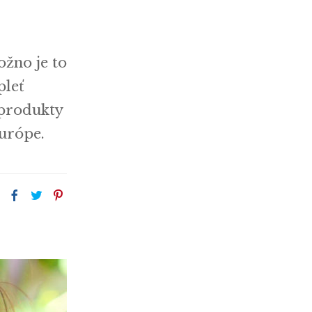
ožno je to
pleť
 produkty
Európe.
: