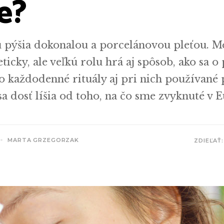
e?
u pýšia dokonalou a porcelánovou pleťou. M
ticky, ale veľkú rolu hrá aj spôsob, ako sa o 
eto každodenné rituály aj pri nich používané
sa dosť líšia od toho, na čo sme zvyknuté v 
MARTA GRZEGORZAK
ZDIEĽAŤ