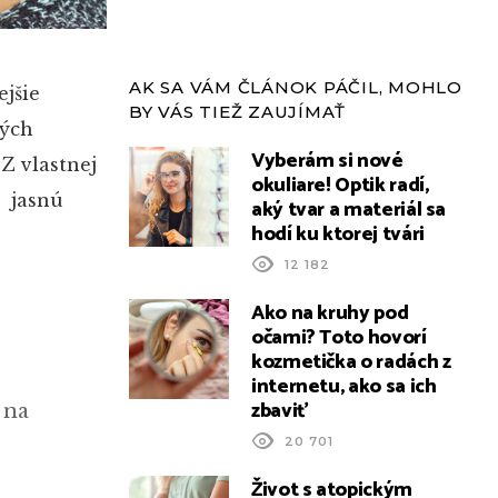
AK SA VÁM ČLÁNOK PÁČIL, MOHLO
ejšie
BY VÁS TIEŽ ZAUJÍMAŤ
kých
Vyberám si nové
 Z vlastnej
okuliare! Optik radí,
, jasnú
aký tvar a materiál sa
hodí ku ktorej tvári
12 182
Ako na kruhy pod
očami? Toto hovorí
kozmetička o radách z
internetu, ako sa ich
zbaviť
 na
20 701
Život s atopickým