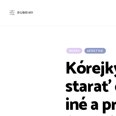
RUBRIKY
KRÁSA
LIFESTYLE
Kórejky
starať 
iné a p