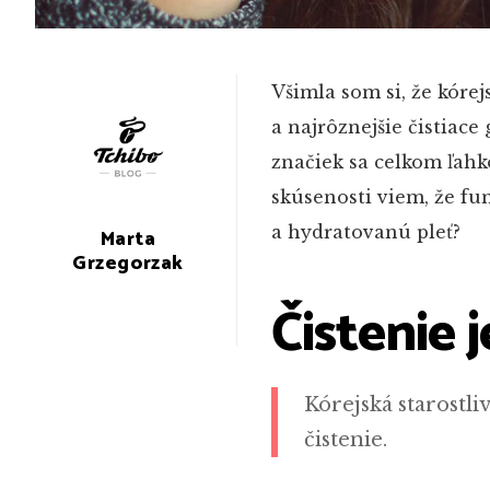
Všimla som si, že kórejs
a najrôznejšie čistiace
značiek sa celkom ľahko
skúsenosti viem, že fu
a hydratovanú pleť?
Marta
Grzegorzak
Čistenie 
Kórejská starostliv
čistenie.