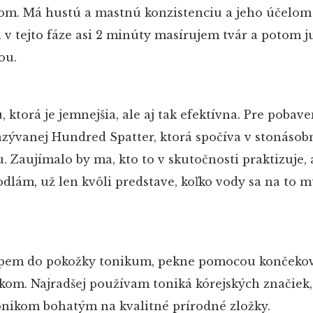
jom. Má hustú a mastnú konzistenciu a jeho účelom 
i v tejto fáze asi 2 minúty masírujem tvár a potom 
ou.
ktorá je jemnejšia, ale aj tak efektívna. Pre pobave
azývanej Hundred Spatter, ktorá spočíva v stonáso
 Zaujímalo by ma, kto to v skutočnosti praktizuje, a
odlám, už len kvôli predstave, koľko vody sa na to m
lepem do pokožky tonikum, pekne pomocou končekov
om. Najradšej používam toniká kórejských značiek, 
onikom bohatým na kvalitné prírodné zložky.