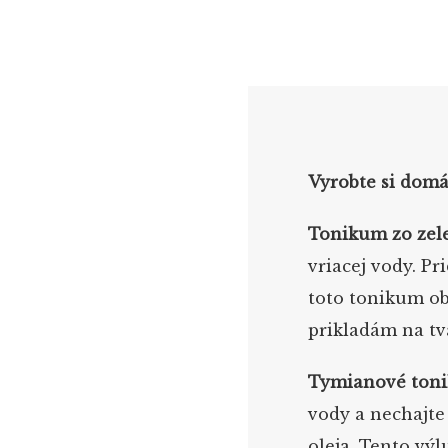
Vyrobte si dom
Tonikum zo zel
vriacej vody. Pr
toto tonikum o
prikladám na tv
Tymianové ton
vody a nechajte
oleja. Tento vý