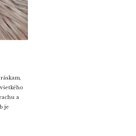
vráskam,
 všetkého
rachu a
b je