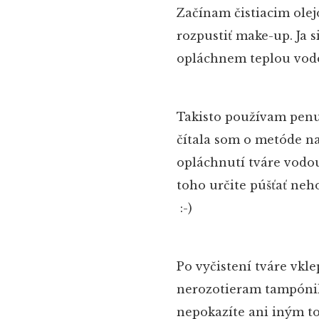
Začínam čistiacim ole
rozpustiť make-up. Ja s
opláchnem teplou vod
Takisto používam penu, 
čítala som o metóde n
opláchnutí tváre vodou.
toho určite púšťať neh
:-)
Po vyčistení tváre vk
nerozotieram tampónik
nepokazíte ani iným t