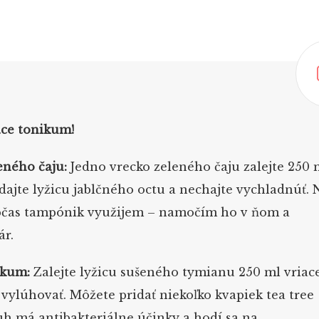
áce tonikum!
eného čaju:
Jedno vrecko zeleného čaju zalejte 250 
idajte lyžicu jablčného octu a nechajte vychladnúť. 
bčas tampónik využijem – namočím ho v ňom a
ár.
ikum:
Zalejte lyžicu sušeného tymianu 250 ml vriac
 vylúhovať. Môžete pridať niekoľko kvapiek tea tree
luh má antibakteriálne účinky a hodí sa na