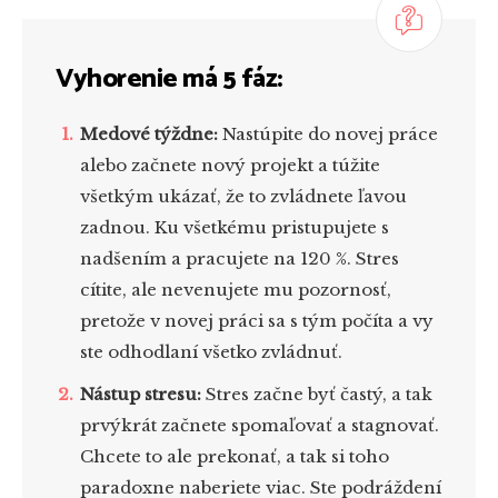
Vyhorenie má 5 fáz:
Medové týždne:
Nastúpite do novej práce
alebo začnete nový projekt a túžite
všetkým ukázať, že to zvládnete ľavou
zadnou. Ku všetkému pristupujete s
nadšením a pracujete na 120 %. Stres
cítite, ale nevenujete mu pozornosť,
pretože v novej práci sa s tým počíta a vy
ste odhodlaní všetko zvládnuť.
Nástup stresu:
Stres začne byť častý, a tak
prvýkrát začnete spomaľovať a stagnovať.
Chcete to ale prekonať, a tak si toho
paradoxne naberiete viac. Ste podráždení