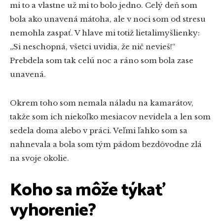
mi to a vlastne už mi to bolo jedno. Celý deň som
bola ako unavená mátoha, ale v noci som od stresu
nemohla zaspať. V hlave mi totiž lietalimyšlienky:
„Si neschopná, všetci uvidia, že nič nevieš!“
Prebdela som tak celú noc a ráno som bola zase
unavená.
Okrem toho som nemala náladu na kamarátov,
takže som ich niekoľko mesiacov nevidela a len som
sedela doma alebo v práci. Veľmi ľahko som sa
nahnevala a bola som tým pádom bezdôvodne zlá
na svoje okolie.
Koho sa môže týkať
vyhorenie?