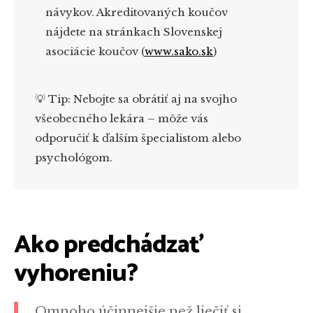
návykov. Akreditovaných koučov
nájdete na stránkach Slovenskej
asociácie koučov (
www.sako.sk
)
💡 Tip: Nebojte sa obrátiť aj na svojho
všeobecného lekára – môže vás
odporučiť k ďalším špecialistom alebo
psychológom.
Ako predchádzať
vyhoreniu?
Omnoho účinnejšie než liečiť si