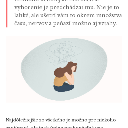
vyhorenie je predchádzať mu. Nie je to
ľahké, ale ušetrí vám to okrem množstva
času, nervov a peňazí možno aj vzťahy.
Najdôležitejšie zo všetkého je možno pre niekoho
zaujímavá, ale inak úplne pochopiteľná vec –