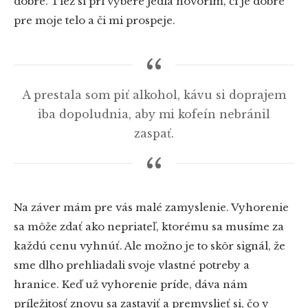
dobre. Tiež si pri výbere jedla hovorím, či je dobré
pre moje telo a či mi prospeje.
A prestala som piť alkohol, kávu si doprajem
iba dopoludnia, aby mi kofeín nebránil
zaspať.
Na záver mám pre vás malé zamyslenie. Vyhorenie
sa môže zdať ako nepriateľ, ktorému sa musíme za
každú cenu vyhnúť. Ale možno je to skôr signál, že
sme dlho prehliadali svoje vlastné potreby a
hranice. Keď už vyhorenie príde, dáva nám
príležitosť znovu sa zastaviť a premyslieť si, čo v