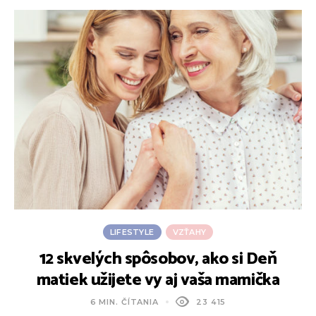
LIFESTYLE
VZŤAHY
12 skvelých spôsobov, ako si Deň
A
matiek užijete vy aj vaša mamička
6 MIN. ČÍTANIA
23 415