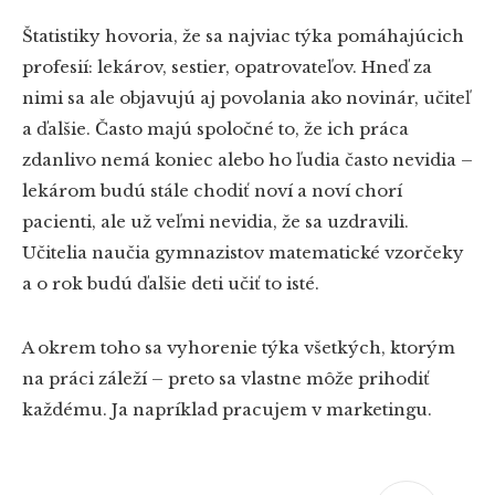
Štatistiky hovoria, že sa najviac týka pomáhajúcich
profesií: lekárov, sestier, opatrovateľov. Hneď za
nimi sa ale objavujú aj povolania ako novinár, učiteľ
a ďalšie. Často majú spoločné to, že ich práca
zdanlivo nemá koniec alebo ho ľudia často nevidia –
lekárom budú stále chodiť noví a noví chorí
pacienti, ale už veľmi nevidia, že sa uzdravili.
Učitelia naučia gymnazistov matematické vzorčeky
a o rok budú ďalšie deti učiť to isté.
A okrem toho sa vyhorenie týka všetkých, ktorým
na práci záleží – preto sa vlastne môže prihodiť
každému. Ja napríklad pracujem v marketingu.