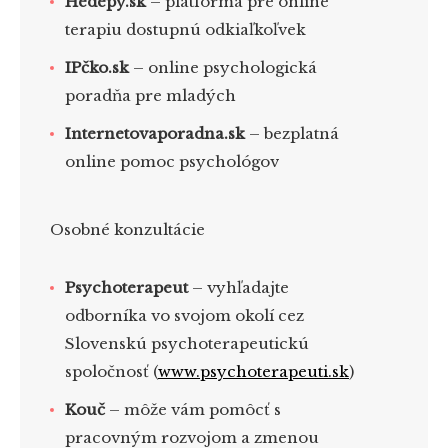
Hedepy.sk
– platforma pre online
terapiu dostupnú odkiaľkoľvek
IPčko.sk
– online psychologická
poradňa pre mladých
Internetovaporadna.sk
– bezplatná
online pomoc psychológov
Osobné konzultácie
Psychoterapeut
– vyhľadajte
odborníka vo svojom okolí cez
Slovenskú psychoterapeutickú
spoločnosť (
www.psychoterapeuti.sk
)
Kouč
– môže vám pomôcť s
pracovným rozvojom a zmenou