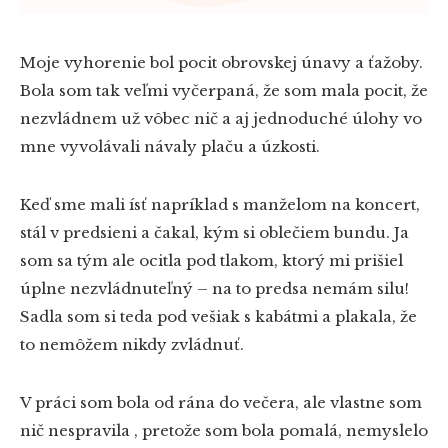
Moje vyhorenie bol pocit obrovskej únavy a ťažoby.
Bola som tak veľmi vyčerpaná, že som mala pocit, že
nezvládnem už vôbec nič a aj jednoduché úlohy vo
mne vyvolávali návaly plaču a úzkosti.
Keď sme mali ísť napríklad s manželom na koncert,
stál v predsieni a čakal, kým si oblečiem bundu. Ja
som sa tým ale ocitla pod tlakom, ktorý mi prišiel
úplne nezvládnuteľný – na to predsa nemám silu!
Sadla som si teda pod vešiak s kabátmi a plakala, že
to nemôžem nikdy zvládnuť.
V práci som bola od rána do večera, ale vlastne som
nič nespravila , pretože som bola pomalá, nemyslelo