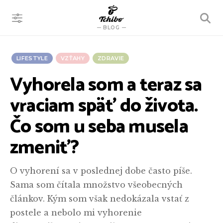
VYHĽADÁVANIE
BLOG
LIFESTYLE
VZŤAHY
ZDRAVIE
Vyhorela som a teraz sa
vraciam späť do života.
Čo som u seba musela
zmeniť?
O vyhorení sa v poslednej dobe často píše.
Sama som čítala množstvo všeobecných
článkov. Kým som však nedokázala vstať z
postele a nebolo mi vyhorenie