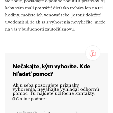
ste rodič, požiadajte o pomoc rodinu a priateľov. Aj
keby vám mali postrážiť dieťatko trebárs len na tri
hodiny, môžete ich venovať sebe. Je totiž dôležité
uvedomiť si, že ak sa z vyhorenia nevyliečite, môže
na vás v budúcnosti zaútočiť znovu.
Nečakajte, kým vyhoríte. Kde
hľadať pomoc?
Ak u seba pozorujete príznaky
vyhorenia, neváhajte vyhľadať odbornú
pomoc. Tu nájdete užitočné kontakty:
🌐 Online podpora