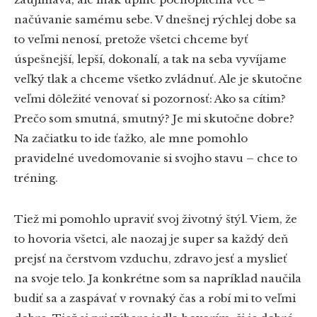
načúvanie samému sebe. V dnešnej rýchlej dobe sa
to veľmi nenosí, pretože všetci chceme byť
úspešnejší, lepší, dokonalí, a tak na seba vyvíjame
veľký tlak a chceme všetko zvládnuť. Ale je skutočne
veľmi dôležité venovať si pozornosť: Ako sa cítim?
Prečo som smutná, smutný? Je mi skutočne dobre?
Na začiatku to ide ťažko, ale mne pomohlo
pravidelné uvedomovanie si svojho stavu – chce to
tréning.
Tiež mi pomohlo upraviť svoj životný štýl. Viem, že
to hovoria všetci, ale naozaj je super sa každý deň
prejsť na čerstvom vzduchu, zdravo jesť a myslieť
na svoje telo. Ja konkrétne som sa napríklad naučila
budiť sa a zaspávať v rovnaký čas a robí mi to veľmi