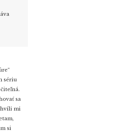
táva
úre“
m sériu
čiteľná.
hovať sa
hvíli mi
etam,
om si