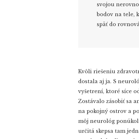
svojou nerovno
bodov na tele, 
späť do rovnová
Kvôli riešeniu zdravo
dostala aj ja. S neuro
vyšetrení, ktoré síce o
Zostávalo zásobiť sa a
na pokojný ostrov a p
môj neurológ ponúkol 
určitá skepsa tam jedn