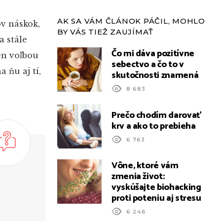
AK SA VÁM ČLÁNOK PÁČIL, MOHLO
ov náskok,
BY VÁS TIEŽ ZAUJÍMAŤ
a stále
Čo mi dáva pozitívne
len voľbou
sebectvo a čo to v
 ňu aj tí,
skutočnosti znamená
8 683
Prečo chodím darovať
krv a ako to prebieha
6 763
Vône, ktoré vám
zmenia život:
vyskúšajte biohacking
proti poteniu aj stresu
6 246