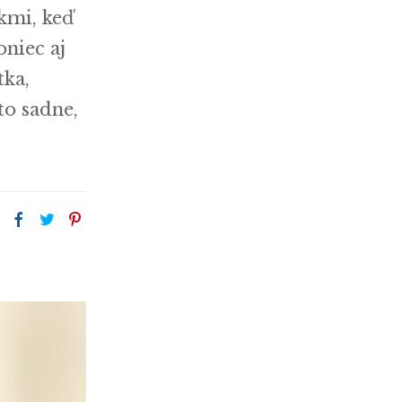
kmi, keď
oniec aj
tka,
to sadne,
: