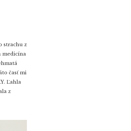
o strachu z
ka medicína
rehmatá
áto časť mi
KY. Ľahla
ala z