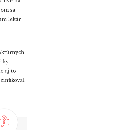
y, dve na
 som sa
kam lekár
unktúrnych
čiky
le aj to
zinfikoval