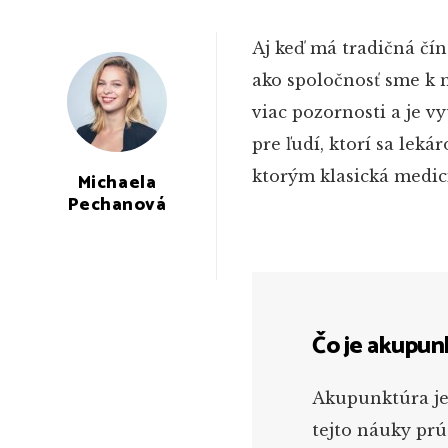
Aj keď má tradičná čín
ako spoločnosť sme k n
viac pozornosti a je v
pre ľudí, ktorí sa leká
ktorým klasická medic
Michaela
Pechanová
Čo je akupun
Akupunktúra je 
tejto náuky prú