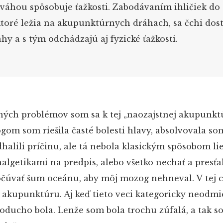
váhou spôsobuje ťažkosti. Zabodávaním ihličiek do
ktoré ležia na akupunktúrnych dráhach, sa čchi dos
hy a s tým odchádzajú aj fyzické ťažkosti.
tných problémov som sa k tej „naozajstnej akupunkt
lógom som riešila časté bolesti hlavy, absolvovala so
dhalili príčinu, ale tá nebola klasickým spôsobom lie
nalgetikami na predpis, alebo všetko nechať a presťa
očúvať šum oceánu, aby môj mozog nehneval. V tej c
akupunktúru. Aj keď tieto veci kategoricky neodmi
oducho bola. Lenže som bola trochu zúfalá, a tak s