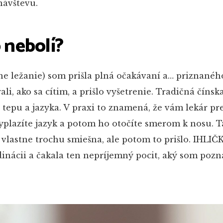
návštevu.
o nebolí?
ne ležanie) som prišla plná očakávaní a… priznanéh
ali, ako sa cítim, a prišlo vyšetrenie. Tradičná číns
 tepu a jazyka. V praxi to znamená, že vám lekár p
yplazíte jazyk a potom ho otočíte smerom k nosu. T
 vlastne trochu smiešna, ale potom to prišlo. IHLIČ
dinácii a čakala ten nepríjemný pocit, aký som pozn