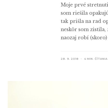
Moje prvé stretnut
som riešila opakujúc
tak prišla na rad o
neskôr som zistila, 
naozaj robí (skoro)
28. 9. 2018
4 MIN. ČÍTANIA