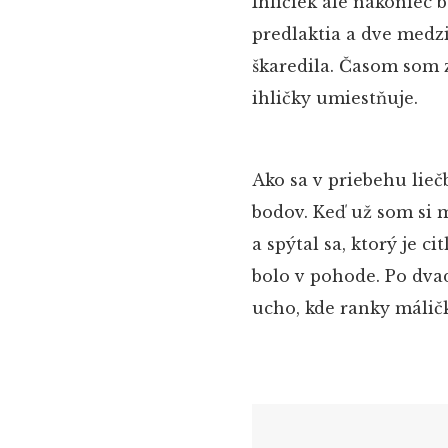
Ihličiek ale nakoniec 
predlaktia a dve medzi
škaredila. Časom som z
ihličky umiestňuje.
Ako sa v priebehu lieč
bodov. Keď už som si m
a spýtal sa, ktorý je ci
bolo v pohode. Po dvad
ucho, kde ranky málič