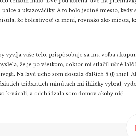
bolo celkom málo. Dve pod kolená, dve na priehlavk
 palce a ukazováčiky. A to bolo jediné miesto, kedy
istila, že bolestivosť sa mení, rovnako ako miesta, 
by vyvíja vaše telo, prispôsobuje sa mu voľba akup
yslela, že je po všetkom, doktor mi stlačil ušné lalô
tlivejší. Na ľavé ucho som dostala ďalších 5 (!) ihiel. A
siatich tridsiatich minútach mi ihličky vybral, vyde
ko krvácali, a odchádzala som domov akoby nič.