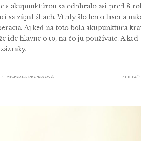
ie s akupunktúrou sa odohralo asi pred 8 ro
i sa zápal šliach. Vtedy šlo len o laser a nak
perácia. Aj keď na toto bola akupunktúra krá
že ide hlavne o to, na čo ju používate. A keď 
 zázraky.
MICHAELA PECHANOVÁ
ZDIEĽAŤ