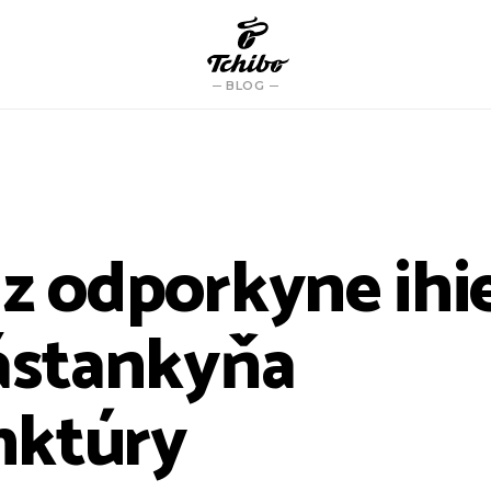
BLOG
 z odporkyne ihi
zástankyňa
nktúry