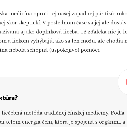
ska medicína oproti tej našej západnej pár tisíc rok
ej skôr skeptickí. V poslednom čase sa jej ale dostáv
yužívaná aj ako doplnková liečba. Už zďaleka nie je 
rom a liekom vyhýbajú, ako sa len môžu, ale chodia na
ína nebola schopná (uspokojivo) pomôcť.
ktúra?
liečebná metóda tradičnej čínskej medicíny. Podľa
di telom energia čchi, ktorá je spojená s orgánmi, a