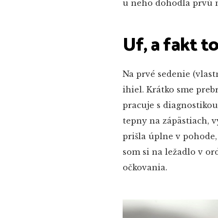
u neho dohodla prvú 
Uf, a fakt t
Na prvé sedenie (vlast
ihiel. Krátko sme prebr
pracuje s diagnostikou
tepny na zápästiach, v
prišla úplne v pohode,
som si na ležadlo v or
očkovania.