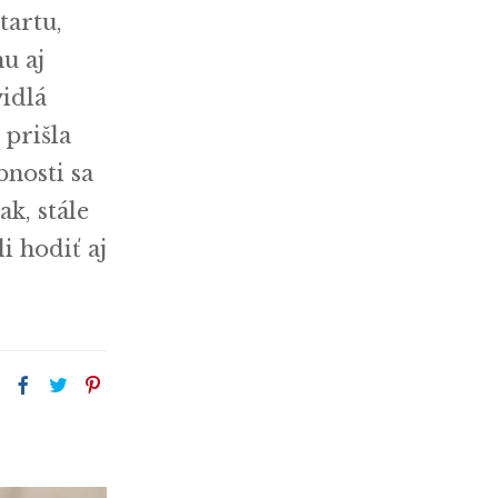
tartu,
u aj
idlá
 prišla
bnosti sa
k, stále
i hodiť aj
: