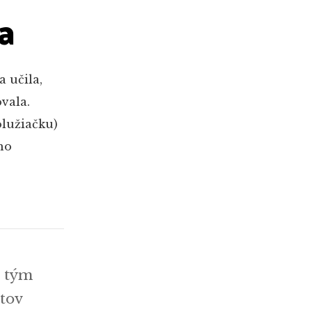
a
 učila,
vala.
olužiačku)
ho
o tým
otov