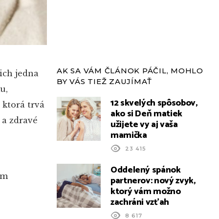
AK SA VÁM ČLÁNOK PÁČIL, MOHLO
ich jedna
BY VÁS TIEŽ ZAUJÍMAŤ
u,
12 skvelých spôsobov,
 ktorá trvá
ako si Deň matiek
 a zdravé
užijete vy aj vaša
mamička
23 415
Oddelený spánok
om
partnerov: nový zvyk,
ktorý vám možno
zachráni vzťah
8 617