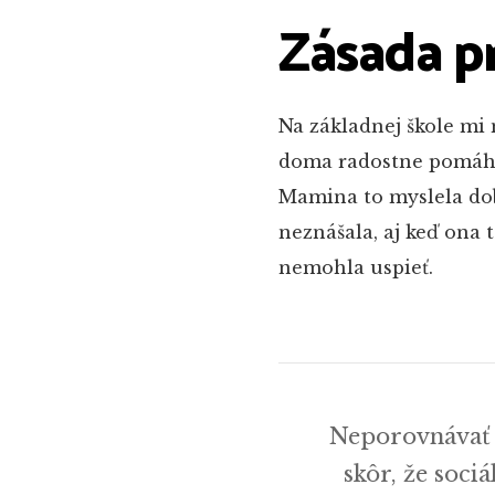
Zásada p
Na základnej škole mi
doma radostne pomáha
Mamina to myslela dobr
neznášala, aj keď ona 
nemohla uspieť.
Neporovnávať s
skôr, že soci