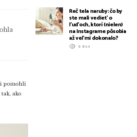
Reč tela naruby: čo by
ste mali vedieť o
ľuďoch, ktorí (nielen)
ohla
na Instagrame pôsobia
až veľmi dokonalo?
6 844
mi pomohli
tak, ako