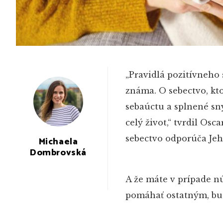
„Pravidlá pozitívneho
známa. O sebectvo, kto
sebaúctu a splnené sny
celý život,“ tvrdil Os
sebectvo odporúča Jeh
Michaela
Dombrovská
A že máte v prípade n
pomáhať ostatným, bud