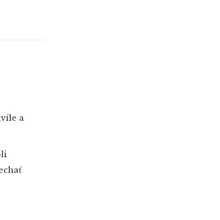
víle a
li
nechať