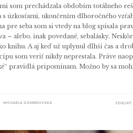
mi som prechádzala obdobím totálneho reš
 s úzkosťami, ukončením dlhoročného vzťah
 pre seba som si vtedy na blog spísala prav
a – alebo, inak povedané, sebalásky. Neskôr
o knihu. A aj keď už uplynul dlhší čas a dro
cípu som veriť nikdy neprestala. Práve naopa
cké“ pravidlá pripomínam. Možno by sa mohl
MICHAELA DOMBROVSKÁ
ZDIEĽAŤ