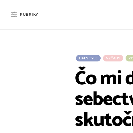
RUBRIKY
LIFESTYLE
VZŤAHY
Z
Čo mi 
sebectv
skutoč