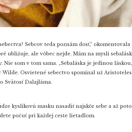
 sebectva? Sebcov teda poznám dosť,“ okomentovala 
ré ubližuje, ale vôbec nejde. Mám na mysli sebalásk
. Nie som v tom sama. „Sebaláska je jedinou láskou,
car Wilde. Osvietené sebectvo spomínal už Aristoteles
o Svätosť Dalajláma.
údze kyslíkovú masku nasadiť najskôr sebe a až pot
ete počuť pri každej ceste lietadlom.