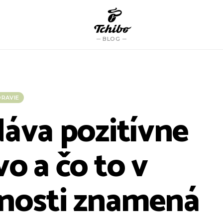
BLOG
DRAVIE
dáva pozitívne
o a čo to v
nosti znamená