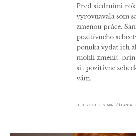
Pred siedmimi rok
vyrovnávala som sa
zmenou práce. Sama
pozitívneho sebectv
ponuka vydať ich ak
mohli zmeniť, prin
si „pozitívne sebe
vám.
8. 9. 2018
7 MIN. ČÍTANIA