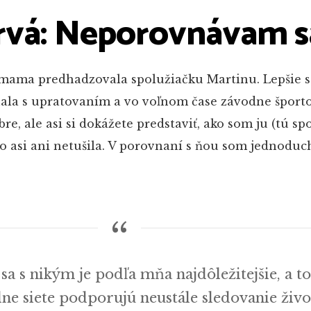
rvá: Neporovnávam s
 mama predhadzovala spolužiačku Martinu. Lepšie sa
la s upratovaním a vo voľnom čase závodne športo
e, ale asi si dokážete predstaviť, ako som ju (tú sp
to asi ani netušila. V porovnaní s ňou som jednoduc
a s nikým je podľa mňa najdôležitejšie, a t
álne siete podporujú neustále sledovanie živ