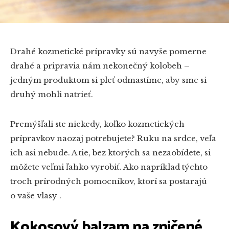
Drahé kozmetické prípravky sú navyše pomerne
drahé a pripravia nám nekonečný kolobeh –
jedným produktom si pleť odmastíme, aby sme si
druhý mohli natrieť.
Premýšľali ste niekedy, koľko kozmetických
prípravkov naozaj potrebujete? Ruku na srdce, veľa
ich asi nebude. A tie, bez ktorých sa nezaobídete, si
môžete veľmi ľahko vyrobiť. Ako napríklad týchto
troch prírodných pomocníkov, ktorí sa postarajú
o vaše vlasy .
Kokosový balzam na zničené