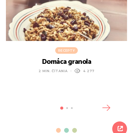
RECEPTY
Domáca granola
A
2 MIN. ČÍTANIA
4 277