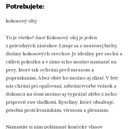
Potrebujete:
kokosový olej
To je všetko? Áno! Kokosový olej je jeden
z prírodných zázrakov. Lisuje sa z usušenej bielej
dužiny kokosových orechov. Je ideálny pre suchú a
citlivú pokožku a v zime si ho možno namazať na
pery, ktoré tak ochráni pred mrazom a
popraskaním. A bez obáv ho možno aj zlízať. V lete
nás chráni pri opaľovaní, zabráni tvorbe vrások a
dokonca na ňom možno aj vyprážať alebo z neho
pripraviť raw sladkosti. Kyseliny, ktoré obsahuje,
pôsobia proti kvasinkám, vírusom a plesniam.
Namastite si ním polámané končeky vlasov