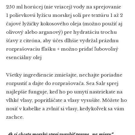
250 ml horúcej (nie vriacej) vody na sprejovanie
1 polievkovú lyžicu morskej soli pre textúru
1 až 2
čajové lyžičky kokosového oleja (možno použiť aj
olivový alebo arganový) pre hydratáciu
trochu
šťavy z citróna, aby účes dlhšie vydržal
prázdnu
rozprašovaciu fľašku
+ možno pridať ľubovoľný
esenciálny olej
Všetky ingrediencie zmiešajte, nechajte poriadne
rozpustiť a dajte do rozprašovača. Sea Salr sprej
najlepšie funguje, keď ho po umytí nastriekate na
vlhké vlasy, popritláčate a vlasy vysušíte. Môžete ho
nosiť v kabelke a zvlniť si vlasy, kedykoľvek sa vám
zachce.
Ak si chcete morský sprej vyrobiť presne „na mieru“,