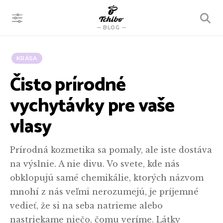
VYHĽADÁVANIE
BLOG
KRÁSA
Čisto prírodné
vychytávky pre vaše
vlasy
Prírodná kozmetika sa pomaly, ale iste dostáva
na výslnie. A nie divu. Vo svete, kde nás
obklopujú samé chemikálie, ktorých názvom
mnohí z nás veľmi nerozumejú, je príjemné
vedieť, že si na seba natrieme alebo
nastriekame niečo, čomu veríme. Látky