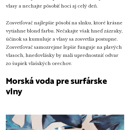
vlasy a nechajte pôsobiť hoci aj celý deň.
Zosvetľovač najlepšie pôsobí na slnku, ktoré krásne
vytiahne blond farbu. Nečakajte však hneď zázraky,
účinok sa kumuluje a vlasy sa zosvetlia postupne.
Zosvetľovač samozrejme lepšie funguje na plavých
vlasoch, hnedovlásky by mali uprednostniť odvar
zo šupiek vlašských orechov.
Morská voda pre surfárske
vlny