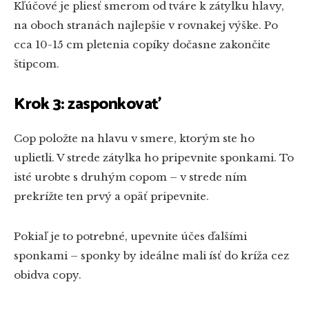
Kľúčové je pliesť smerom od tváre k zátylku hlavy,
na oboch stranách najlepšie v rovnakej výške. Po
cca 10-15 cm pletenia copíky dočasne zakončite
štipcom.
Krok 3: zasponkovať
Cop položte na hlavu v smere, ktorým ste ho
uplietli. V strede zátylka ho pripevnite sponkami. To
isté urobte s druhým copom – v strede ním
prekrížte ten prvý a opäť pripevnite.
Pokiaľ je to potrebné, upevnite účes ďalšími
sponkami – sponky by ideálne mali ísť do kríža cez
obidva copy.