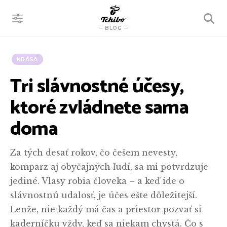
VYHĽADÁVANIE
BLOG
KRÁSA
Tri slávnostné účesy,
ktoré zvládnete sama
doma
Za tých desať rokov, čo češem nevesty,
komparz aj obyčajných ľudí, sa mi potvrdzuje
jediné. Vlasy robia človeka – a keď ide o
slávnostnú udalosť, je účes ešte dôležitejší.
Lenže, nie každý má čas a priestor pozvať si
kaderníčku vždy, keď sa niekam chystá. Čo s