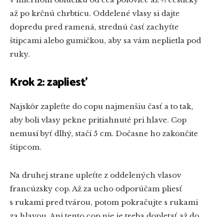
až po krčnú chrbticu. Oddelené vlasy si dajte
dopredu pred ramená, strednú časť zachyťte
štipcami alebo gumičkou, aby sa vám neplietla pod
ruky.
Krok 2: zapliesť
Najskôr zapleťte do copu najmenšiu časť a to tak,
aby boli vlasy pekne pritiahnuté pri hlave. Cop
nemusí byť dlhý, stačí 5 cm. Dočasne ho zakončite
štipcom.
Na druhej strane upleťte z oddelených vlasov
francúzsky cop. Až za ucho odporúčam pliesť
s rukami pred tvárou, potom pokračujte s rukami
za hlavou. Ani tento cop nie je treba dopletať až do