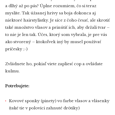
a dlhý až po pás? Úplne rozumiem, čo si teraz
myslíte. Tak úžasnej hrivy sa boja dokonca aj
niektoré hairstylistky. Je síce z čoho česať, ale skrotiť
také množstvo vlasov a prinútiť ich, aby držali tvar –
to nie je len tak. Účes, ktorý som vybrala, je pre vás
ako stvorený – ktokoľvek iný by musel používať
príčesky ;-)
Zvládnete ho, pokiaľ viete zapliesť cop a ovládate
kulmu.
Potrebujete:
Kovové sponky (pinety) vo farbe vlasov a vlásenky
(také tie v polovici zahnuté drôtiky)