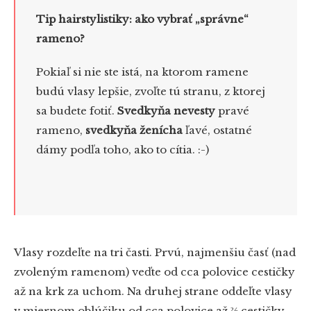
Tip hairstylistiky: ako vybrať „správne“
rameno?
Pokiaľ si nie ste istá, na ktorom ramene
budú vlasy lepšie, zvoľte tú stranu, z ktorej
sa budete fotiť.
Svedkyňa nevesty
pravé
rameno,
svedkyňa ženícha
ľavé, ostatné
dámy podľa toho, ako to cítia. :-)
Vlasy rozdeľte na tri časti. Prvú, najmenšiu časť (nad
zvoleným ramenom) veďte od cca polovice cestičky
až na krk za uchom. Na druhej strane oddeľte vlasy
v miernom oblúčiku od cca polovice až ⅔ cestičky