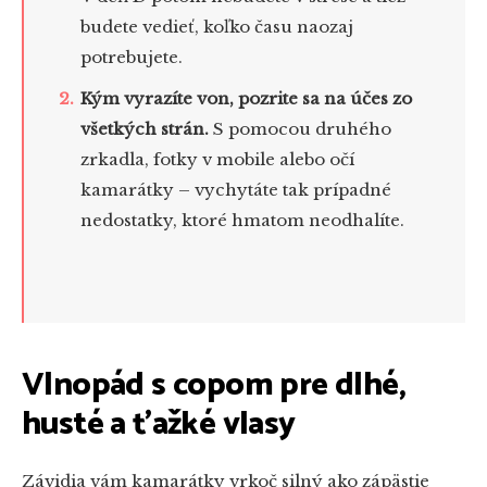
budete vedieť, koľko času naozaj
potrebujete.
Kým vyrazíte von, pozrite sa na účes zo
všetkých strán.
S pomocou druhého
zrkadla, fotky v mobile alebo očí
kamarátky – vychytáte tak prípadné
nedostatky, ktoré hmatom neodhalíte.
Vlnopád s copom pre dlhé,
husté a ťažké vlasy
Závidia vám kamarátky vrkoč silný ako zápästie