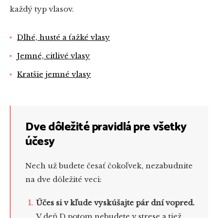
každý typ vlasov.
Dlhé, husté a ťažké vlasy
Jemné, citlivé vlasy
Kratšie jemné vlasy
Dve dôležité pravidlá pre všetky
účesy
Nech už budete česať čokoľvek, nezabudnite
na dve dôležité veci:
Účes si v kľude vyskúšajte pár dní vopred.
V deň D potom nebudete v strese a tiež