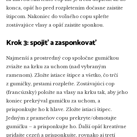
konca, opäť ho pred rozpletením dočasne zaistite
štipcom. Nakoniec do voľného copu spleťte
zostávajúce vlasy a opäť zaistite sponkou.
Krok 3: spojiť a zasponkovať
Najmenší a prostredný cop spoločne gumičkou
zviažte na krku za uchom (nad vybraným
ramenom). Zložte istiace štipce a všetko, čo trčí
z gumičky, prstami rozpleťte. Zostávajúci cop
(francúzsky) položte na vlasy na krku tak, aby jeho
koniec prekrýval gumičku za uchom, a
prisponkujte ho k hlave. Zložte istiaci štipec.
Jedným z prameňov copu prekryte/obmotajte
gumičku – a prisponkujte ho. Ďalší opäť kreatívne
pridajte cezeň a prisponkujte, rovnako aj tretí