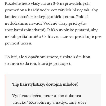
Rozdeľte tieto vlasy na asi 3-5 nepravidelných
prameňov a každý veďte cez zátylok hlavy tak, aby
koniec obtočil/prekryl gumičku copu. Pokiaľ
nedočiahnu, nevadí. Vedené vlasy prichyťte
sponkami (pinetkami), ľahko uvoľnite prstami, aby
neboli pritiahnuté až k hlave, a znova prelakujte pre
pevnosť účesu.
To isté, ale v opačnom smere, urobte s druhou
stranou (teda tou, ktorá je pri cope).
Tip hairstylistiky: dôstojná mladosť
Vydávate dcéru, neter alebo dokonca
vnučku? Rozvoľnený a nadýchaný účes