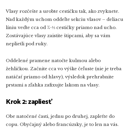
Vlasy rozčešte a urobte cestičku tak, ako zvyknete.
Nad každým uchom oddeľte sekciu vlasov – deliacu
líniu veďte cca od ¼-⅓ cestičky priamo nad ucho.
Zostávajúce vlasy zaistite štipcami, aby sa vám
neplietli pod ruky.
Oddelené pramene natočte kulmou alebo
žehličkou. Začnite cca vo výške čeľuste (nie je treba
natáčať priamo od hlavy), výsledok prehrabnite
prstami a zľahka zafixujte lakom na vlasy.
Krok 2: zapliesť
Obe natočené časti, jednu po druhej, zapleťte do
copu. Obyčajný alebo francúzsky, je to len na vás.