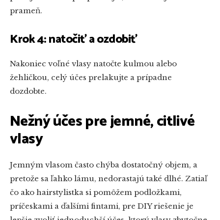
prameň.
Krok 4: natočiť a ozdobiť
Nakoniec voľné vlasy natočte kulmou alebo
žehličkou, celý účes prelakujte a prípadne
dozdobte.
Nežný účes pre jemné, citlivé
vlasy
Jemným vlasom často chýba dostatočný objem, a
pretože sa ľahko lámu, nedorastajú také dlhé. Zatiaľ
čo ako hairstylistka si pomôžem podložkami,
príčeskami a ďalšími fintami, pre DIY riešenie je
lepšie zvoliť jednoduchší účes, ktorý vlasy zbytočne