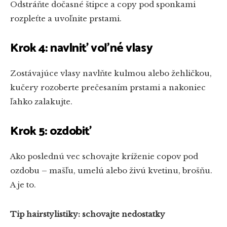
Odstráňte dočasné štipce a copy pod sponkami
rozpleťte a uvoľnite prstami.
Krok 4: navlniť voľné vlasy
Zostávajúce vlasy navlňte kulmou alebo žehličkou,
kučery rozoberte prečesaním prstami a nakoniec
ľahko zalakujte.
Krok 5: ozdobiť
Ako poslednú vec schovajte kríženie copov pod
ozdobu – mašľu, umelú alebo živú kvetinu, brošňu.
A je to.
Tip hairstylistiky: schovajte nedostatky