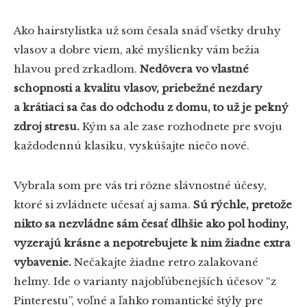
Ako hairstylistka už som česala snáď všetky druhy
vlasov a dobre viem, aké myšlienky vám bežia
hlavou pred zrkadlom.
Nedôvera vo vlastné
schopnosti a kvalitu vlasov, priebežné nezdary
a krátiaci sa čas do odchodu z domu, to už je pekný
zdroj stresu.
Kým sa ale zase rozhodnete pre svoju
každodennú klasiku, vyskúšajte niečo nové.
Vybrala som pre vás tri rôzne slávnostné účesy,
ktoré si zvládnete učesať aj sama.
Sú rýchle, pretože
nikto sa nezvládne sám česať dlhšie ako pol hodiny,
vyzerajú krásne a nepotrebujete k nim žiadne extra
vybavenie.
Nečakajte žiadne retro zalakované
helmy. Ide o varianty najobľúbenejších účesov “z
Pinterestu”, voľné a ľahko romantické štýly pre