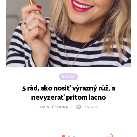
KRÁSA
5 rád, ako nosiť výrazný rúž, a
V
nevyzerať pritom lacno
3 MIN. ČÍTANIA
35 285