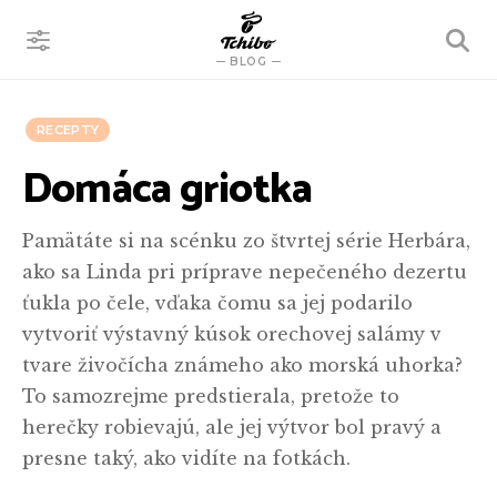
VYHĽADÁVANIE
BLOG
RECEPTY
Domáca griotka
Pamätáte si na scénku zo štvrtej série Herbára,
ako sa Linda pri príprave nepečeného dezertu
ťukla po čele, vďaka čomu sa jej podarilo
vytvoriť výstavný kúsok orechovej salámy v
tvare živočícha známeho ako morská uhorka?
To samozrejme predstierala, pretože to
herečky robievajú, ale jej výtvor bol pravý a
presne taký, ako vidíte na fotkách.