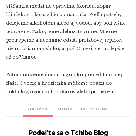
višňami a medzi ne vpravíme škoricu, zopár
klinčekov a kôru z bio pomaranča. Podľa potreby
dolejeme alkoholom alebo aj vodou, aby boli višne
ponorené. Zakryjeme alebozatvoríme. Mierne
pretrepeme a necháme odstáť pri izbovej teplote,
nie na priamom slnku, aspoň 2 mesiace, najlepšie
až do Vianoc.
Potom môžeme domácu griotku precediť do inej
fľaše. Ovocie a hrozienka môžeme použiť do
koktailov, ovocných pohárov alebo pri pečení.
ZDIEĽANIE
AUTOR
HODNOTENIE
Podeľte sa o Tchibo Blog