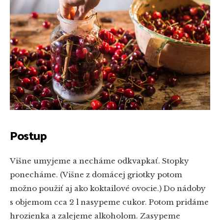
Postup
Višne umyjeme a necháme odkvapkať. Stopky
ponecháme. (Višne z domácej griotky potom
možno použiť aj ako koktailové ovocie.) Do nádoby
s objemom cca 2 l nasypeme cukor. Potom pridáme
hrozienka a zalejeme alkoholom. Zasypeme