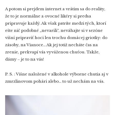
A potom si prejdem internet a vrátim sa do reality,
že to je normálne a ovocné likéry si predsa
pripravuje každý. Ak však patríte medzi tých, ktorí
ešte nič podobné „nevarili“, neváhajte si v sezóne
višní pripraviť hoci len trochu domácej griotky: do
zásoby, na Vianoce… Ak jej totiž necháte čas na
zrenie, prekvapí vás vyváženou chuťou. Takže,
dámy ‒ je to na vás!
P. S. : Višne naložené v alkohole výborne chutia aj v
zmrzlinovom pohári alebo… to už nechám na vás.