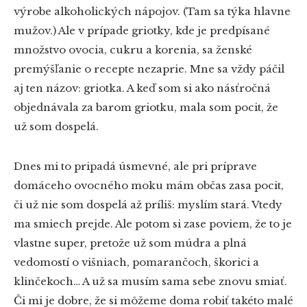
výrobe alkoholických nápojov. (Tam sa týka hlavne
mužov.) Ale v prípade griotky, kde je predpísané
množstvo ovocia, cukru a korenia, sa ženské
premýšľanie o recepte nezaprie. Mne sa vždy páčil
aj ten názov: griotka. A keď som si ako násťročná
objednávala za barom griotku, mala som pocit, že
už som dospelá.
Dnes mi to pripadá úsmevné, ale pri príprave
domáceho ovocného moku mám občas zasa pocit,
či už nie som dospelá až príliš: myslím stará. Vtedy
ma smiech prejde. Ale potom si zase poviem, že to je
vlastne super, pretože už som múdra a plná
vedomostí o višniach, pomarančoch, škorici a
klinčekoch… A už sa musím sama sebe znovu smiať.
Či mi je dobre, že si môžeme doma robiť takéto malé