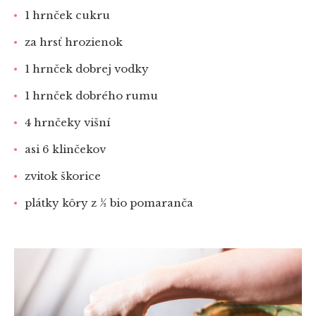
1 hrnček cukru
za hrsť hrozienok
1 hrnček dobrej vodky
1 hrnček dobrého rumu
4 hrnčeky višní
asi 6 klinčekov
zvitok škorice
plátky kôry z ½ bio pomaranča