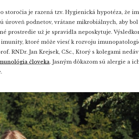
 storočia je razená tzv. Hygienická hypotéza, že i
tú úroveň podnetov, vrátane mikrobiálnych, aby bol
né prostredie už je spravidla neposkytuje. Výsledko
 imunity, ktoré môže viesť k rozvoju imunopatolog
rof. RNDr. Jan Krejsek, CSc., Ktorý s kolegami nedá
Imunológia človeka
. Jasným dôkazom sú alergie a ic
.