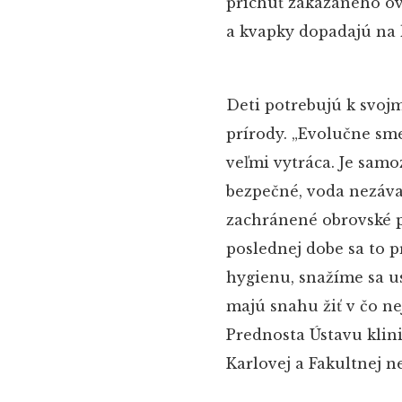
príchuť zakázaného ov
a kvapky dopadajú na 
Deti potrebujú k svoj
prírody. „Evolučne sme
veľmi vytráca. Je samo
bezpečné, voda nezáva
zachránené obrovské poč
poslednej dobe sa to 
hygienu, snažíme sa u
majú snahu žiť v čo nej
Prednosta Ústavu klini
Karlovej a Fakultnej 