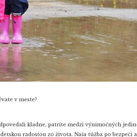
ývate v meste?
odpovedali kladne, patríte medzi výnimočných jedin
etskou radosťou zo života. Naša túžba po bezpečí 