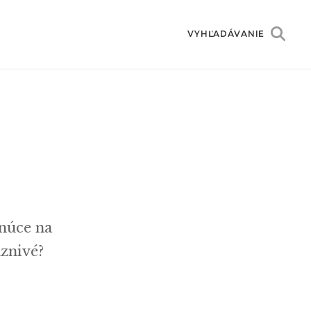
VYHĽADÁVANIE
hnúce na
áznivé?