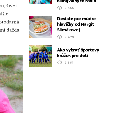
bilingválnych rodín
u, život
2 455
alšie
Desiate pre múdre
votodarná
hlavičky od Margit
Slimákovej
ami dažďa
2 679
Ako vybrať športový
krúžok pre deti
2 561