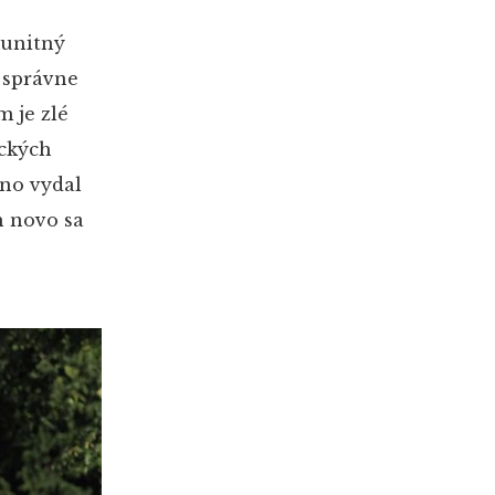
munitný
 správne
m je zlé
ických
vno vydal
h novo sa