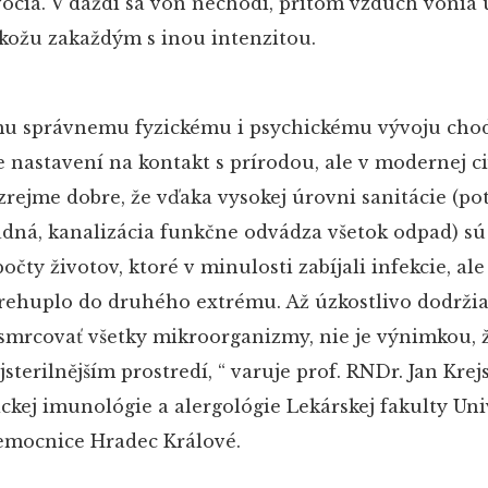
ocia. V daždi sa von nechodí, pritom vzduch vonia 
kožu zakaždým s inou intenzitou.
mu správnemu fyzickému i psychickému vývoju chod
 nastavení na kontakt s prírodou, ale v modernej civ
zrejme dobre, že vďaka vysokej úrovni sanitácie (po
dná, kanalizácia funkčne odvádza všetok odpad) sú
ty životov, ktoré v minulosti zabíjali infekcie, ale
prehuplo do druhého extrému. Až úzkostlivo dodrž
smrcovať všetky mikroorganizmy, nie je výnimkou, ž
sterilnějším prostredí, “ varuje prof. RNDr. Jan Krejs
ckej imunológie a alergológie Lekárskej fakulty Uni
nemocnice Hradec Králové.