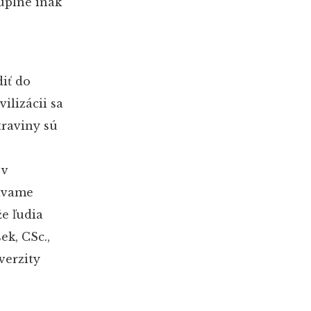
úplne inak
iť do
ilizácii sa
traviny sú
 v
iavame
e ľudia
ek, CSc.,
verzity