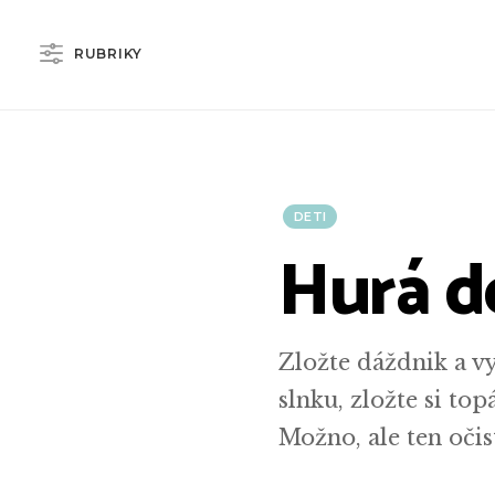
RUBRIKY
DETI
Hurá do
Zložte dáždnik a vy
slnku, zložte si to
Možno, ale ten očis