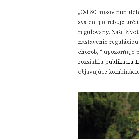
„Od 80. rokov minulého
systém potrebuje urči
regulovaný. Naše život
nastavenie reguláciou
chorôb, “ upozorňuje p
rozsiahlu
publikáciu 
objavujúce kombinácie