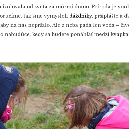
o izolovala od sveta za múrmi domu. Príroda je vonk
poručíme, tak sme vymysleli
dáždniky
, pršiplášte a ď
aby na nás nepršalo. Ale z neba padá len voda – ži
to nabudúce, kedy sa budete ponáhľať medzi kvapk