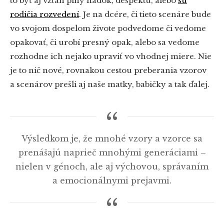
to byť aj vzťah plný hádok, dešpektu, alebo
sú
rodičia rozvedení
. Je na dcére, či tieto scenáre bude
vo svojom dospelom živote podvedome či vedome
opakovať, či urobí presný opak, alebo sa vedome
rozhodne ich nejako upraviť vo vhodnej miere. Nie
je to nič nové, rovnakou cestou preberania vzorov
a scenárov prešli aj naše matky, babičky a tak ďalej.
Výsledkom je, že mnohé vzory a vzorce sa
prenášajú naprieč mnohými generáciami –
nielen v génoch, ale aj výchovou, správaním
a emocionálnymi prejavmi.