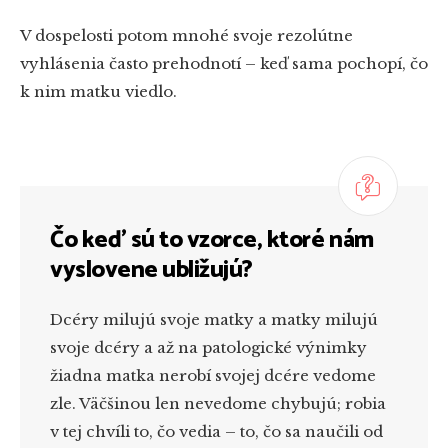
V dospelosti potom mnohé svoje rezolútne
vyhlásenia často prehodnotí – keď sama pochopí, čo
k nim matku viedlo.
Čo keď sú to vzorce, ktoré nám
vyslovene ubližujú?
Dcéry milujú svoje matky a matky milujú
svoje dcéry a až na patologické výnimky
žiadna matka nerobí svojej dcére vedome
zle. Väčšinou len nevedome chybujú; robia
v tej chvíli to, čo vedia – to, čo sa naučili od