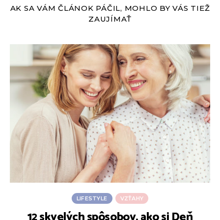
AK SA VÁM ČLÁNOK PÁČIL, MOHLO BY VÁS TIEŽ
ZAUJÍMAŤ
LIFESTYLE
VZŤAHY
12 skvelých spôsobov, ako si Deň
A