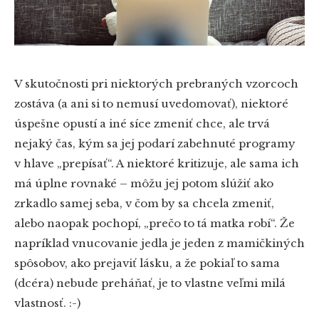
V skutočnosti pri niektorých prebraných vzorcoch
zostáva (a ani si to nemusí uvedomovať), niektoré
úspešne opustí a iné síce zmeniť chce, ale trvá
nejaký čas, kým sa jej podarí zabehnuté programy
v hlave „prepísať“. A niektoré kritizuje, ale sama ich
má úplne rovnaké – môžu jej potom slúžiť ako
zrkadlo samej seba, v čom by sa chcela zmeniť,
alebo naopak pochopí, „prečo to tá matka robí“. Že
napríklad vnucovanie jedla je jeden z mamičkiných
spôsobov, ako prejaviť lásku, a že pokiaľ to sama
(dcéra) nebude preháňať, je to vlastne veľmi milá
vlastnosť. :-)