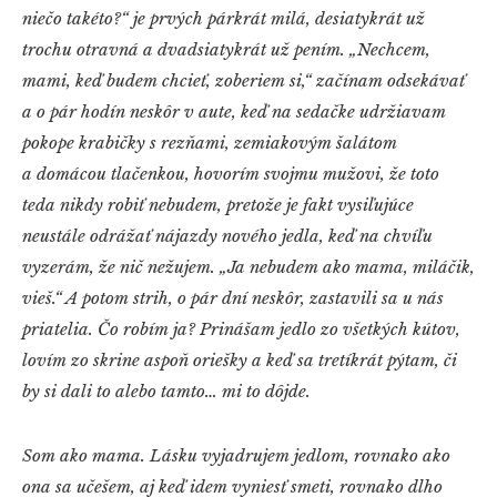
niečo takéto?“ je prvých párkrát milá, desiatykrát už
trochu otravná a dvadsiatykrát už pením. „Nechcem,
mami, keď budem chcieť, zoberiem si,“ začínam odsekávať
a o pár hodín neskôr v aute, keď na sedačke udržiavam
pokope krabičky s rezňami, zemiakovým šalátom
a domácou tlačenkou, hovorím svojmu mužovi, že toto
teda nikdy robiť nebudem, pretože je fakt vysiľujúce
neustále odrážať nájazdy nového jedla, keď na chvíľu
vyzerám, že nič nežujem. „Ja nebudem ako mama, miláčik,
vieš.“ A potom strih, o pár dní neskôr, zastavili sa u nás
priatelia. Čo robím ja? Prinášam jedlo zo všetkých kútov,
lovím zo skrine aspoň oriešky a keď sa tretíkrát pýtam, či
by si dali to alebo tamto… mi to dôjde.
Som ako mama. Lásku vyjadrujem jedlom, rovnako ako
ona sa učešem, aj keď idem vyniesť smeti, rovnako dlho