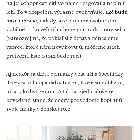
na jej schopnosti citlivo na ne reagovať a naplniť
ich. To v dospelosti výrazne ovplyvňuje,
aké budú
naše emócie
, nálady, ako budeme osobnostne
stabilné a ako veľmi budeme mať rady samy seba.
(Samozrejme, že pokiaľ si z detstva odnesieme
vzorce, ktoré nám nevyhovujú, môžeme si ich
pretvoriť. Ešte o tom bude reč.)
Aj neskôr sa dieťa od matky veľa učí a špecificky
dcéry sa od nej a ďalších žien, ktoré sú nablízku,
učia „ako byť ženou“. A tak sa, zjednodušene
povedané, stane, že dcéry podvedome kopírujú
svoje matky v ženskej role.