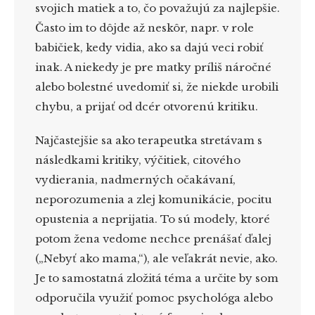
svojich matiek a to, čo považujú za najlepšie.
Často im to dôjde až neskôr, napr. v role
babičiek, kedy vidia, ako sa dajú veci robiť
inak. A niekedy je pre matky príliš náročné
alebo bolestné uvedomiť si, že niekde urobili
chybu, a prijať od dcér otvorenú kritiku.
Najčastejšie sa ako terapeutka stretávam s
následkami kritiky, výčitiek, citového
vydierania, nadmerných očakávaní,
neporozumenia a zlej komunikácie, pocitu
opustenia a neprijatia. To sú modely, ktoré
potom žena vedome nechce prenášať ďalej
(„Nebyť ako mama,“), ale veľakrát nevie, ako.
Je to samostatná zložitá téma a určite by som
odporučila využiť pomoc psychológa alebo