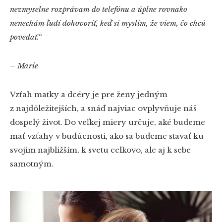
nezmyselne rozprávam do telefónu a úplne rovnako
nenechám ľudí dohovoriť, keď si myslím, že viem, čo chcú
povedať.“
– Marie
Vzťah matky a dcéry je pre ženy jedným
z najdôležitejších, a snáď najviac ovplyvňuje náš
dospelý život. Do veľkej miery určuje, aké budeme
mať vzťahy v budúcnosti, ako sa budeme stavať ku
svojim najbližším, k svetu celkovo, ale aj k sebe
samotným.