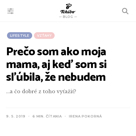
VYHĽADÁVANIE
BLOG
LIFESTYLE
VZŤAHY
Prečo som ako moja
mama, aj keď som si
sľúbila, že nebudem
…a čo dobré z toho vyťažiť?
9. 5. 2019
6 MIN. ČÍTANIA
IRENA POKORNÁ