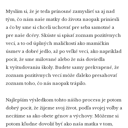
Myslím si, že je teda prínosné zamyslieť sa aj nad
tým, čo nám naše matky do života naopak priniesli
a čo by sme si chceli uchovať pre seba samotné a
pre naše dcéry. Skúste si spísať zoznam pozitívnych
vecí, a to od úplných maličkostí ako mamičkin
úsmev a dobré jedlo, až po veľké veci, ako napríklad
pocit, že sme milované alebo že nás doviedla
k vyštudovaniu školy. Budete samy prekvapené, že
zoznam pozitívnych vecí môže ďaleko presahovať
zoznam toho, čo nás naopak trápilo.
Najlepším výsledkom tohto nášho procesu je potom
dobrý pocit, že žijeme svoj život, podľa svojej voľby a
necítime sa ako obete génov a výchovy. Môžeme si
potom kľudne dovoliť byť ako naša matka v tom,