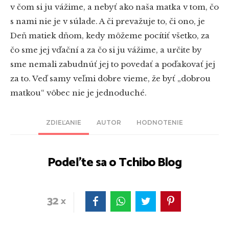
v čom si ju vážime, a nebyť ako naša matka v tom, čo
s nami nie je v súlade. A či prevažuje to, či ono, je
Deň matiek dňom, kedy môžeme pocítiť všetko, za
čo sme jej vďační a za čo si ju vážime, a určite by
sme nemali zabudnúť jej to povedať a poďakovať jej
za to. Veď samy veľmi dobre vieme, že byť „dobrou
matkou“ vôbec nie je jednoduché.
ZDIEĽANIE
AUTOR
HODNOTENIE
Podeľte sa o Tchibo Blog
32