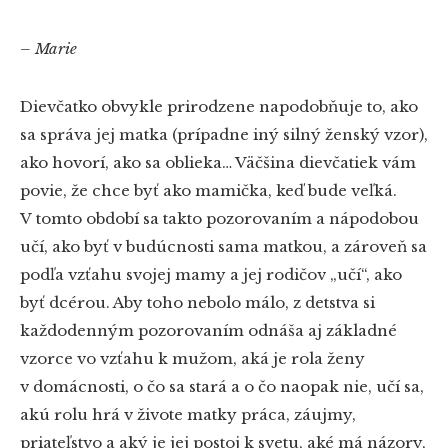
– Marie
Dievčatko obvykle prirodzene napodobňuje to, ako
sa správa jej matka (prípadne iný silný ženský vzor),
ako hovorí, ako sa oblieka… Väčšina dievčatiek vám
povie, že chce byť ako mamička, keď bude veľká.
V tomto období sa takto pozorovaním a nápodobou
učí, ako byť v budúcnosti sama matkou, a zároveň sa
podľa vzťahu svojej mamy a jej rodičov „učí“, ako
byť dcérou. Aby toho nebolo málo, z detstva si
každodenným pozorovaním odnáša aj základné
vzorce vo vzťahu k mužom, aká je rola ženy
v domácnosti, o čo sa stará a o čo naopak nie, učí sa,
akú rolu hrá v živote matky práca, záujmy,
priateľstvo a aký je jej postoj k svetu, aké má názory,