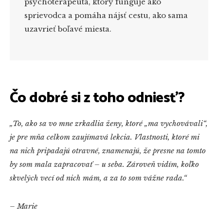
psychoterapeuta, ktorý funguje ako
sprievodca a pomáha nájsť cestu, ako sama
uzavrieť boľavé miesta.
Čo dobré si z toho odniesť?
„To, ako sa vo mne zrkadlia ženy, ktoré „ma vychovávali“,
je pre mňa celkom zaujímavá lekcia. Vlastnosti, ktoré mi
na nich pripadajú otravné, znamenajú, že presne na tomto
by som mala zapracovať – u seba. Zároveň vidím, koľko
skvelých vecí od nich mám, a za to som vážne rada.“
– Marie