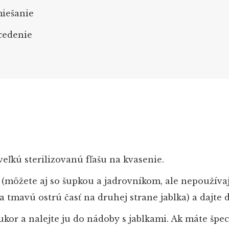
miešanie
cedenie
veľkú sterilizovanú fľašu na kvasenie.
e (môžete aj so šupkou a jadrovníkom, ale nepoužíva
a tmavú ostrú časť na druhej strane jablka) a dajte d
kor a nalejte ju do nádoby s jablkami. Ak máte špec