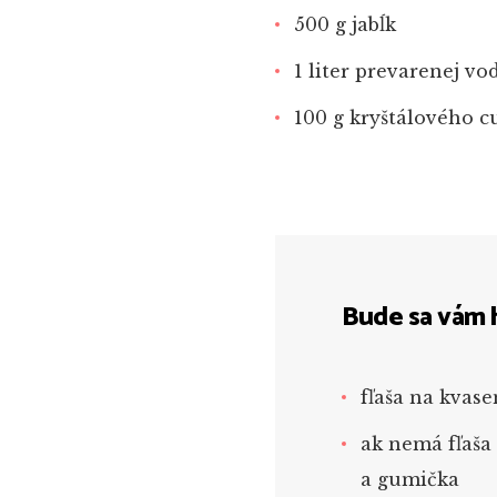
500 g jabĺk
1 liter prevarenej vo
100 g kryštálového c
Bude sa vám 
fľaša na kvase
ak nemá fľaša
a gumička