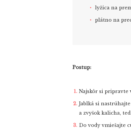
lyžica na pre
plátno na pre
Postup:
Najskôr si pripravte 
Jablká si nastrúhajt
a zvyšok kalicha, ted
Do vody vmiešajte cu