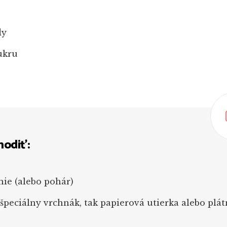
dy
ukru
hodiť:
nie (alebo pohár)
 špeciálny vrchnák, tak papierová utierka alebo plá