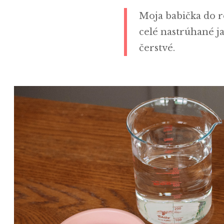
Moja babička do re
celé nastrúhané ja
čerstvé.