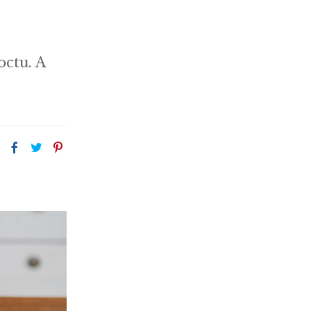
octu. A
: