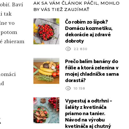
AK SA VÁM ČLÁNOK PÁČIL, MOHLO
biť. Baví
BY VÁS TIEŽ ZAUJÍMAŤ
i tak
Čo robím zo šípok?
lne vo
Domácu kozmetiku,
y potom
dekorácie aj zdravé
dobroty
ré zbieram
22 830
Prečo balím banány do
fólie a ktorá zelenina v
mojej chladničke sama
 domáci
dorastá?
ad
10 158
Vypestuj a odtrhni –
šaláty z kvetináča
t
priamo na tanier.
Návod na výrobu
kvetináča aj chutný