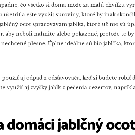
padne, čo všetko si doma môže za malú chvíľku vyro
 ušetriť a ešte využiť suroviny, ktoré by inak skončil
jablčný ocot spracovávam jablká, ktoré už nie sú úp
, aby neboli nahnité alebo pokazené, pretože to b
nechcené plesne. Úplne ideálne sú bio jabĺčka, kto
použiť aj odpad z odšťavovača, keď si budete robiť
e využiť aj zvyšky jabĺk z pečenia dezertov, napríkl
a domáci jablčný oco