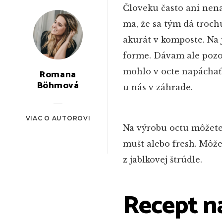
Človeku často ani nena
ma, že sa tým dá trochu
akurát v komposte. Na 
forme. Dávam ale pozor
mohlo v octe napáchať 
Romana
Böhmová
u nás v záhrade.
VIAC O AUTOROVI
Na výrobu octu môžete 
mušt alebo fresh. Môžet
z jablkovej štrúdle.
Recept n