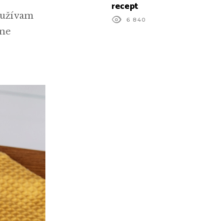
recept
používam
6 840
lne