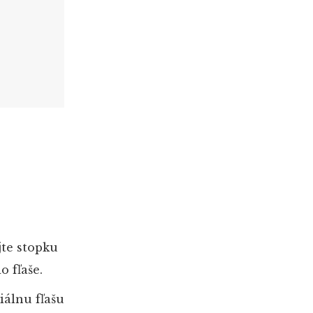
jte stopku
o fľaše.
iálnu fľašu