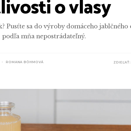
livosti o vlasy
k? Pusťte sa do výroby domáceho jablčného 
i podľa mňa nepostrádateľný.
ROMANA BÖHMOVÁ
ZDIEĽAŤ