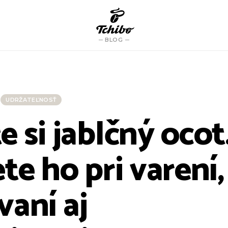
BLOG
UDRŽATEĽNOSŤ
 si jablčný ocot
te ho pri varení,
vaní aj