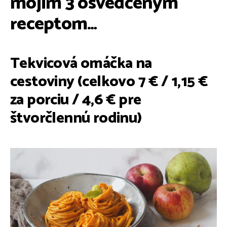
mojim 3 osvedčeným
receptom…
Tekvicová omáčka na
cestoviny (celkovo 7 € / 1,15 €
za porciu / 4,6 € pre
štvorčlennú rodinu)