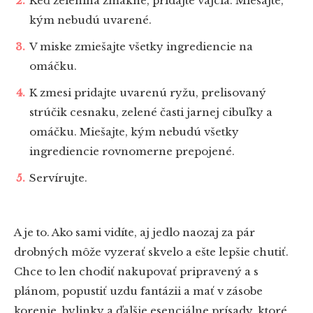
Keď zelenina zmäkne, pridajte vajcia. Miešajte,
kým nebudú uvarené.
V miske zmiešajte všetky ingrediencie na
omáčku.
K zmesi pridajte uvarenú ryžu, prelisovaný
strúčik cesnaku, zelené časti jarnej cibuľky a
omáčku. Miešajte, kým nebudú všetky
ingrediencie rovnomerne prepojené.
Servírujte.
A je to. Ako sami vidíte, aj jedlo naozaj za pár
drobných môže vyzerať skvelo a ešte lepšie chutiť.
Chce to len chodiť nakupovať pripravený a s
plánom, popustiť uzdu fantázii a mať v zásobe
korenie, bylinky a ďalšie esenciálne prísady, ktoré