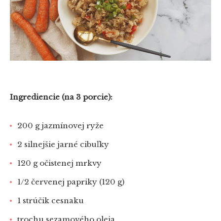
Ingrediencie (na 3 porcie):
200 g jazmínovej ryže
2 silnejšie jarné cibuľky
120 g očistenej mrkvy
1/2 červenej papriky (120 g)
1 strúčik cesnaku
trochu sezamového oleja