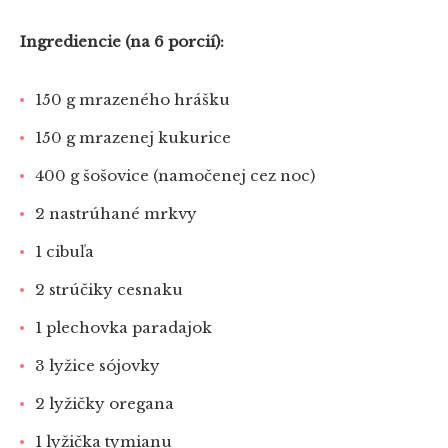
Ingrediencie (na 6 porcií):
150 g mrazeného hrášku
150 g mrazenej kukurice
400 g šošovice (namočenej cez noc)
2 nastrúhané mrkvy
1 cibuľa
2 strúčiky cesnaku
1 plechovka paradajok
3 lyžice sójovky
2 lyžičky oregana
1 lyžička tymianu