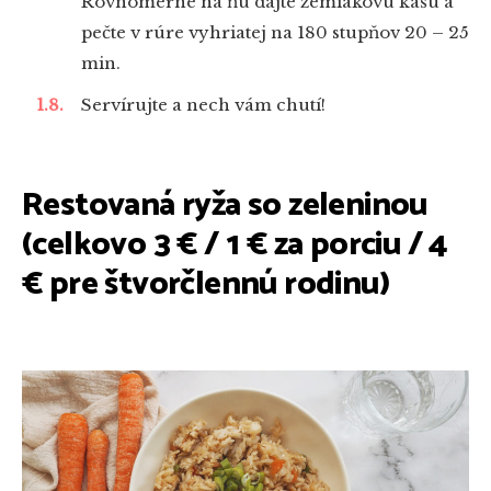
Rovnomerne na ňu dajte zemiakovú kašu a
pečte v rúre vyhriatej na 180 stupňov 20 – 25
min.
Servírujte a nech vám chutí!
Restovaná ryža so zeleninou
(celkovo 3 € / 1 € za porciu / 4
€ pre štvorčlennú rodinu)