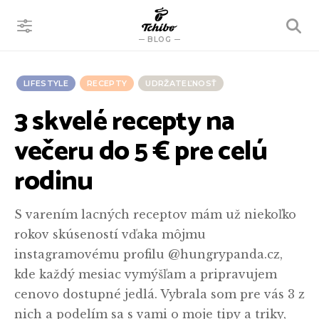
VYHĽADÁVANIE
BLOG
LIFESTYLE
RECEPTY
UDRŽATEĽNOSŤ
3 skvelé recepty na
večeru do 5 € pre celú
rodinu
S varením lacných receptov mám už niekoľko
rokov skúseností vďaka môjmu
instagramovému profilu @hungrypanda.cz,
kde každý mesiac vymýšľam a pripravujem
cenovo dostupné jedlá. Vybrala som pre vás 3 z
nich a podelím sa s vami o moje tipy a triky,