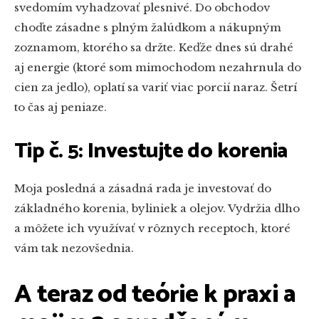
svedomím vyhadzovať plesnivé. Do obchodov
choďte zásadne s plným žalúdkom a nákupným
zoznamom, ktorého sa držte. Keďže dnes sú drahé
aj energie (ktoré som mimochodom nezahrnula do
cien za jedlo), oplatí sa variť viac porcií naraz. Šetrí
to čas aj peniaze.
Tip č. 5: Investujte do korenia
Moja posledná a zásadná rada je investovať do
základného korenia, byliniek a olejov. Vydržia dlho
a môžete ich využívať v rôznych receptoch, ktoré
vám tak nezovšednia.
A teraz od teórie k praxi a