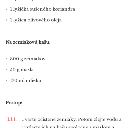
1 lyžička sušeného koriandra
1 lyžica olivového oleja
Na zemiakovú kašu:
800 g zemiakov
50 g masla
170 ml mlieka
Postup:
Uvarte očistené zemiaky. Potom zlejte vodu a
roztlačte ich na kašu spoločne s maslom a