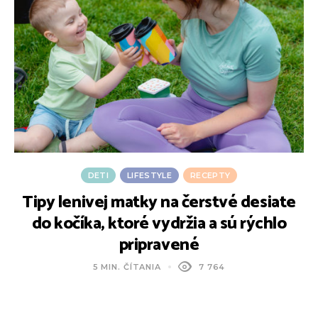
DETI
LIFESTYLE
RECEPTY
Tipy lenivej matky na čerstvé desiate
do kočíka, ktoré vydržia a sú rýchlo
pripravené
5 MIN. ČÍTANIA
7 764