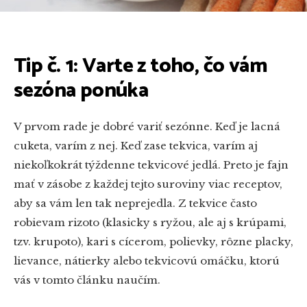
Tip č. 1: Varte z toho, čo vám
sezóna ponúka
V prvom rade je dobré variť sezónne. Keď je lacná
cuketa, varím z nej. Keď zase tekvica, varím aj
niekoľkokrát týždenne tekvicové jedlá. Preto je fajn
mať v zásobe z každej tejto suroviny viac receptov,
aby sa vám len tak neprejedla. Z tekvice často
robievam rizoto (klasicky s ryžou, ale aj s krúpami,
tzv. krupoto), kari s cícerom, polievky, rôzne placky,
lievance, nátierky alebo
tekvicovú omáčku
, ktorú
vás v tomto článku naučím.