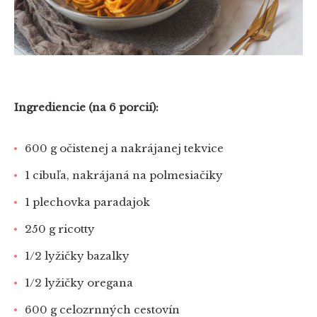
Ingrediencie (na 6 porcií):
600 g očistenej a nakrájanej tekvice
1 cibuľa, nakrájaná na polmesiačiky
1 plechovka paradajok
250 g ricotty
1/2 lyžičky bazalky
1/2 lyžičky oregana
600 g celozrnných cestovín