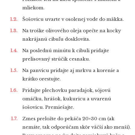
mliekom.
Šošovicu uvarte v osolenej vode do mäkka.
Na troške olivového oleja opečte na kocky
nakrájanú cibuľu dosklovita.
Na poslednú minútu k cibuli pridajte
prelisovaný strúčik cesnaku.
Na panvicu pridajte aj mrkvu a korenie a
krátko orestujte.
Pridajte plechovku paradajok, sójovú
omáčku, hrášok, kukuricu a uvarenú
šošovicu. Premiešajte.
Zmes preložte do pekáča 20×30 cm (ak
nemáte, tak odporúčam skôr väčší ako menší).