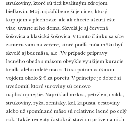
strukoviny, ktoré sú tiež kvalitným zdrojom
bielkovín. Môj najobľúbenejší je cícer, ktorý
kupujem v plechovke, ale ak chcete ušetriť ešte
viac, uvarte si ho doma. Skvelá je aj červená
šošovica a klasická šošovica. V tomto článku sa síce
zameriavam na večere, ktoré podľa mňa môžu byť
skvelé aj bez mäsa, ale . Vv prípade prípravy
lacného obeda s mäsom obvykle využijem kuracie
krídla alebo mleté mäso. To sa potom väčšinou
vojdem okolo 2 €
za porciu. V princípe je dobré si
uvedomiť, ktoré suroviny sú cenovo
najdostupnejšie. Napríklad mrkva, petržlen, cvikla,
strukoviny, ryža, zemiaky, kel, kapusta, cestoviny
alebo už spomínané mäso sú relatívne lacné po celý
rok. Takže recepty častokrát staviam práve na nich.