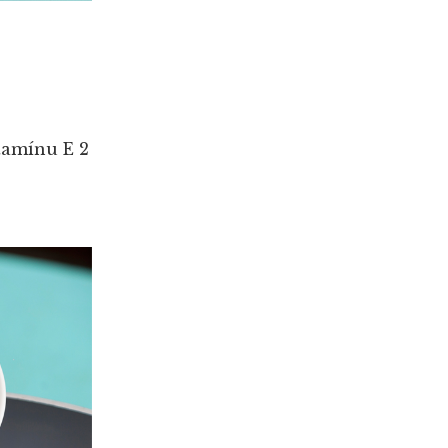
tamínu E
2