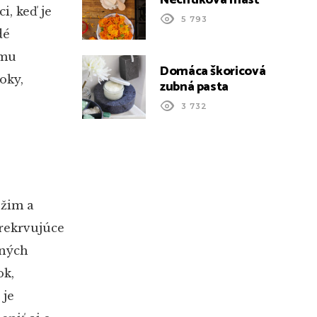
i, keď je
5 793
dé
omu
Domáca škoricová
oky,
zubná pasta
3 732
ežim a
prekrvujúce
lných
ok,
 je