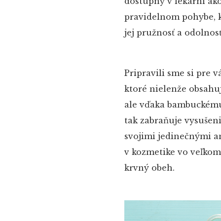
dostupný v lekárni ako
pravidelnom pohybe, kt
jej pružnosť a odolnosť
Pripravili sme si pre 
ktoré nielenže obsahu
ale vďaka bambuckému
tak zabraňuje vysušeni
svojimi jedinečnými a
v kozmetike vo veľkom
krvný obeh.