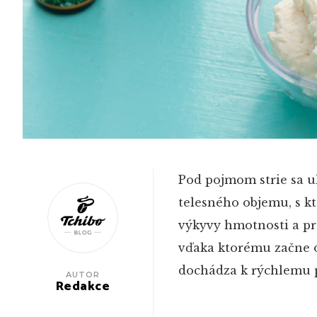
Pod pojmom strie sa u
telesného objemu, s k
výkyvy hmotnosti a pre
vďaka ktorému začne o
dochádza k rýchlemu p
AUTOR
Redakce