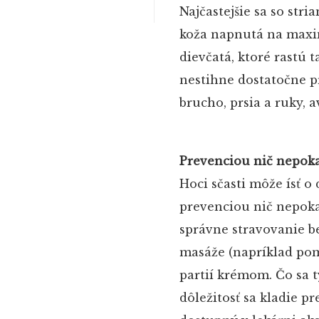
Najčastejšie sa so str
koža napnutá na maxi
dievčatá, ktoré rastú 
nestihne dostatočne pr
brucho, prsia a ruky, 
Prevenciou nič nepoka
Hoci sčasti môže ísť o
prevenciou nič nepokaz
správne stravovanie be
masáže (napríklad pom
partií krémom. Čo sa t
dôležitosť sa kladie p