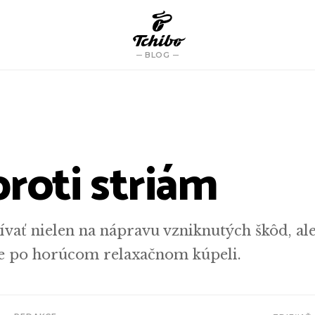
BLOG
proti striám
ať nielen na nápravu vzniknutých škôd, ale
ie po horúcom relaxačnom kúpeli.