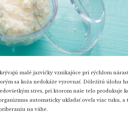
krývajú malé jazvičky vznikajúce pri rýchlom náras
torým sa koža nedokáže vyrovnať. Dôležitú úlohu hr
dovšetkým stres, pri ktorom naše telo produkuje ko
rganizmus automaticky ukladať oveľa viac tuku, a 
riberaniu na váhe.