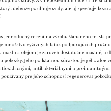
 doplnok stravy. A v neposlednom rade sa treba zmi
orý nielenže posilňuje svaly, ale aj spevňuje kožu 
.
vás jednoduchý recept na výrobu šľahaného masla pro
je množstvo výživných látok podporujúcich pružnos
 maslu a olejom je zároveň dostatočne mastné, a 
u pokožky. Jeho podstatnou súčasťou je gél z aloe 
ntioxidačnými, antibakteriálnymi a proimunitnými 
 používaný pre jeho schopnosť regenerovať pokožku