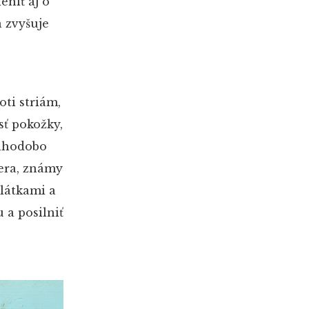
eniť aj o
a zvyšuje
ti striám,
ť pokožky,
dlhodobo
vera, známy
látkami a
 a posilniť