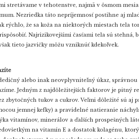
iami stretávame v tehotenstve, najmä v ôsmom mesiac
mum. Nezriedka táto nepríjemnosť postihne aj mla
tak rýchlo, že sa koža na niektorých miestach tela t
ispôsobiť. Najrizikovejšími časťami tela sú stehná, b
avšak tieto jazvičky môžu vzniknúť kdekoľvek.
zíte
 dedičný alebo inak neovplyvniteľný úkaz, správnou
íme. Jedným z najdôležitejších faktorov je pitný r
z zbytočných tukov a cukrov. Veľmi dôležité sú aj 
ocou jemnej kefky) a pravidelné natieranie náchy
ýka vitamínov, minerálov a ďalších prospešných lát
redovšetkým na vitamín E a dostatok kolagénu, ktorý