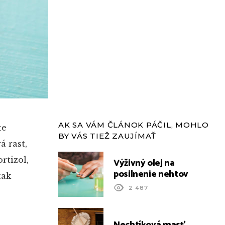
AK SA VÁM ČLÁNOK PÁČIL, MOHLO
te
BY VÁS TIEŽ ZAUJÍMAŤ
á rast,
rtizol,
Výživný olej na
posilnenie nehtov
tak
2 487
Nechtíková masť