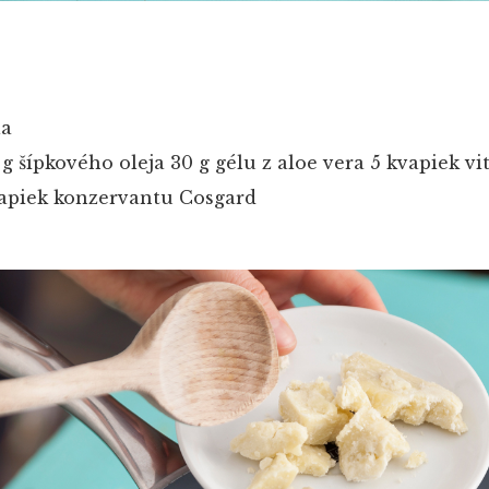
la
g šípkového oleja
30 g gélu z aloe vera
5 kvapiek vi
apiek konzervantu Cosgard