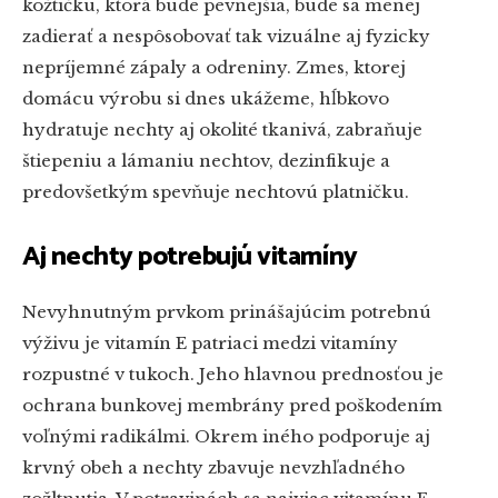
kožtičku, ktorá bude pevnejšia, bude sa menej
zadierať a nespôsobovať tak vizuálne aj fyzicky
nepríjemné zápaly a odreniny. Zmes, ktorej
domácu výrobu si dnes ukážeme, hĺbkovo
hydratuje nechty aj okolité tkanivá, zabraňuje
štiepeniu a lámaniu nechtov, dezinfikuje a
predovšetkým spevňuje nechtovú platničku.
Aj nechty potrebujú vitamíny
Nevyhnutným prvkom prinášajúcim potrebnú
výživu je vitamín E patriaci medzi vitamíny
rozpustné v tukoch. Jeho hlavnou prednosťou je
ochrana bunkovej membrány pred poškodením
voľnými radikálmi. Okrem iného podporuje aj
krvný obeh a nechty zbavuje nevzhľadného