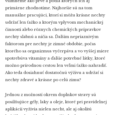
všimneme ako prvé a podľa ktorých ich aj
primárne zhodnotíme. Najhoršie sú na tom
manuálne pracujúci, ktorí si môžu krásne nechty
udržať len ťažko a ktorým vplyvom mechanickej
činnosti alebo rôznych chemických prípravkov
nechty slabnú a ničia sa. Ďalším nepriaznivým
faktorom pre nechty je zimné obdobie, počas
ktorého sa organizmus vyčerpáva a vo vyššej miere
spotrebúva vitamíny a ďalšie potrebné látky, ktoré
možno prírodnou cestou len veľmi ťažko nahradiť.
Ako teda dosiahnuť dostatočnú výživu a udržať si
nechty zdravé a krásne po celú zimu?
Jednou z možností okrem doplnkov stravy sú
posilňujúce gély, laky a oleje, ktoré pri pravidelnej
aplikácii vyživia nielen necht, ale aj okolitú