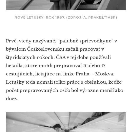
NOVÉ LETUŠKY. ROK 1967. (ZDROJ: A. PRAKEŠ/TASR)
Prvé, vtedy nazývané, “palubné sprievodkyne” v
bývalom Československu začali pracovať v
štyridsiatych rokoch. ČSA v tej dobe používali
lietadlá, ktoré mohli prepravovať 6 alebo 17
cestujúcich, lietajúce na linke Praha – Moskva.
Letušky teda nemali toľko práce s obsluhou, keďže
počet prepravovaných osôb bol výrazne menší ako
dnes.