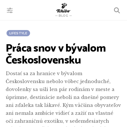
VYHĽADÁVANIE
BLOG
LIFESTYLE
Práca snov v bývalom
Československu
Dostať sa za hranice v bývalom
Československu nebolo vôbec jednoduché,
dovolenky sa ušli len pár rodinám v meste a
úprimne, destinácie neboli na dnešné pomery
ani zďaleka tak lákavé. Kým väčšina obyvateľov
ani nemala ambície vidieť a zažiť na vlastné
oči zahraničnú exotiku, v sedemdesiatych