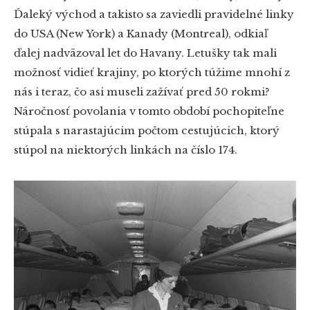
Ďaleký východ a takisto sa zaviedli pravidelné linky
do USA (New York) a Kanady (Montreal), odkiaľ
ďalej nadväzoval let do Havany. Letušky tak mali
možnosť vidieť krajiny, po ktorých túžime mnohí z
nás i teraz, čo asi museli zažívať pred 50 rokmi?
Náročnosť povolania v tomto období pochopiteľne
stúpala s narastajúcim počtom cestujúcich, ktorý
stúpol na niektorých linkách na číslo 174.