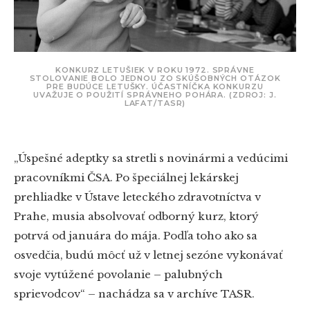
KONKURZ LETUŠIEK V ROKU 1972. SPRÁVNE
STOLOVANIE BOLO JEDNOU ZO SKÚŠOBNÝCH OTÁZOK
PRE BUDÚCE LETUŠKY. ÚČASTNÍČKA KONKURZU
UVAŽUJE O POUŽITÍ SPRÁVNEHO POHÁRA. (ZDROJ: J.
LAFAT/TASR)
„Úspešné adeptky sa stretli s novinármi a vedúcimi
pracovníkmi ČSA. Po špeciálnej lekárskej
prehliadke v Ústave leteckého zdravotníctva v
Prahe, musia absolvovať odborný kurz, ktorý
potrvá od januára do mája. Podľa toho ako sa
osvedčia, budú môcť už v letnej sezóne vykonávať
svoje vytúžené povolanie – palubných
sprievodcov“ – nachádza sa v archíve TASR.