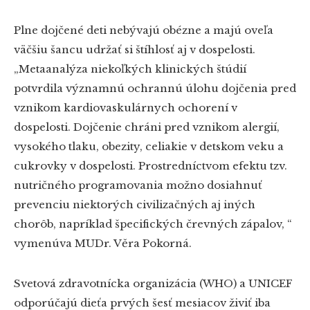
Plne dojčené deti nebývajú obézne a majú oveľa
väčšiu šancu udržať si štíhlosť aj v dospelosti.
„Metaanalýza niekoľkých klinických štúdií
potvrdila významnú ochrannú úlohu dojčenia pred
vznikom kardiovaskulárnych ochorení v
dospelosti. Dojčenie chráni pred vznikom alergií,
vysokého tlaku, obezity, celiakie v detskom veku a
cukrovky v dospelosti. Prostredníctvom efektu tzv.
nutričného programovania možno dosiahnuť
prevenciu niektorých civilizačných aj iných
chorôb, napríklad špecifických črevných zápalov, “
vymenúva MUDr. Věra Pokorná.
Svetová zdravotnícka organizácia (WHO) a UNICEF
odporúčajú dieťa prvých šesť mesiacov živiť iba