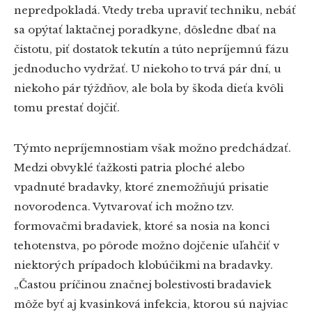
nepredpokladá. Vtedy treba upraviť techniku, nebáť
sa opýtať laktačnej poradkyne, dôsledne dbať na
čistotu, piť dostatok tekutín a túto nepríjemnú fázu
jednoducho vydržať. U niekoho to trvá pár dní, u
niekoho pár týždňov, ale bola by škoda dieťa kvôli
tomu prestať dojčiť.
Týmto nepríjemnostiam však možno predchádzať.
Medzi obvyklé ťažkosti patria ploché alebo
vpadnuté bradavky, ktoré znemožňujú prisatie
novorodenca. Vytvarovať ich možno tzv.
formovačmi bradaviek, ktoré sa nosia na konci
tehotenstva, po pôrode možno dojčenie uľahčiť v
niektorých prípadoch klobúčikmi na bradavky.
„Častou príčinou značnej bolestivosti bradaviek
môže byť aj kvasinková infekcia, ktorou sú najviac