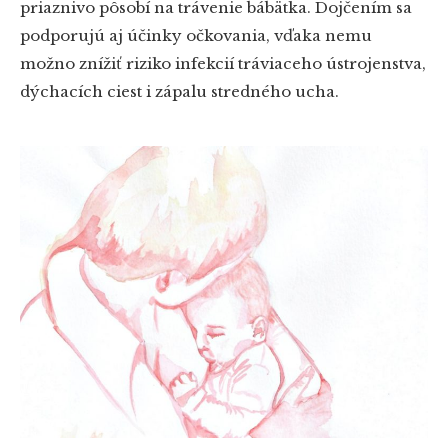
priaznivo pôsobí na trávenie bábätka. Dojčením sa
podporujú aj účinky očkovania, vďaka nemu
možno znížiť riziko infekcií tráviaceho ústrojenstva,
dýchacích ciest i zápalu stredného ucha.