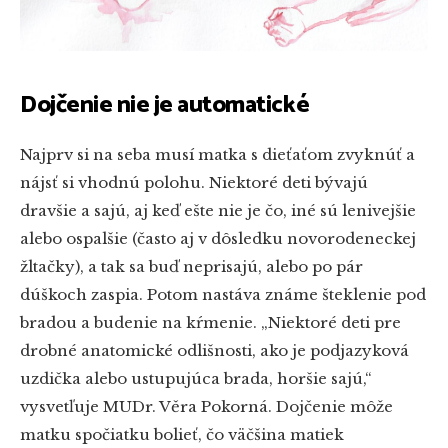
Dojčenie nie je automatické
Najprv si na seba musí matka s dieťaťom zvyknúť a
nájsť si vhodnú polohu. Niektoré deti bývajú
dravšie a sajú, aj keď ešte nie je čo, iné sú lenivejšie
alebo ospalšie (často aj v dôsledku novorodeneckej
žltačky), a tak sa buď neprisajú, alebo po pár
dúškoch zaspia. Potom nastáva známe šteklenie pod
bradou a budenie na kŕmenie. „Niektoré deti pre
drobné anatomické odlišnosti, ako je podjazyková
uzdička alebo ustupujúca brada, horšie sajú,“
vysvetľuje MUDr. Věra Pokorná. Dojčenie môže
matku spočiatku bolieť, čo väčšina matiek