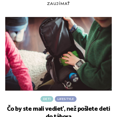
ZAUJÍMAŤ
DETI
LIFESTYLE
Čo by ste mali vedieť, než pošlete deti
do tábora