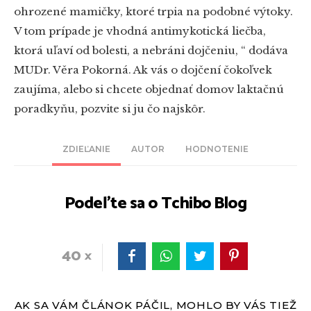
ohrozené mamičky, ktoré trpia na podobné výtoky.
V tom prípade je vhodná antimykotická liečba,
ktorá uľaví od bolesti, a nebráni dojčeniu, “ dodáva
MUDr. Věra Pokorná. Ak vás o dojčení čokoľvek
zaujíma, alebo si chcete objednať domov laktačnú
poradkyňu, pozvite si ju čo najskôr.
ZDIEĽANIE
AUTOR
HODNOTENIE
Podeľte sa o Tchibo Blog
40
AK SA VÁM ČLÁNOK PÁČIL, MOHLO BY VÁS TIEŽ