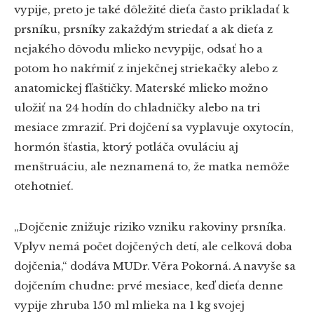
vypije, preto je také dôležité dieťa často prikladať k
prsníku, prsníky zakaždým striedať a ak dieťa z
nejakého dôvodu mlieko nevypije, odsať ho a
potom ho nakŕmiť z injekčnej striekačky alebo z
anatomickej fľaštičky. Materské mlieko možno
uložiť na 24 hodín do chladničky alebo na tri
mesiace zmraziť. Pri dojčení sa vyplavuje oxytocín,
hormón šťastia, ktorý potláča ovuláciu aj
menštruáciu, ale neznamená to, že matka nemôže
otehotnieť.
„Dojčenie znižuje riziko vzniku rakoviny prsníka.
Vplyv nemá počet dojčených detí, ale celková doba
dojčenia,“ dodáva MUDr. Věra Pokorná. A navyše sa
dojčením chudne: prvé mesiace, keď dieťa denne
vypije zhruba 150 ml mlieka na 1 kg svojej