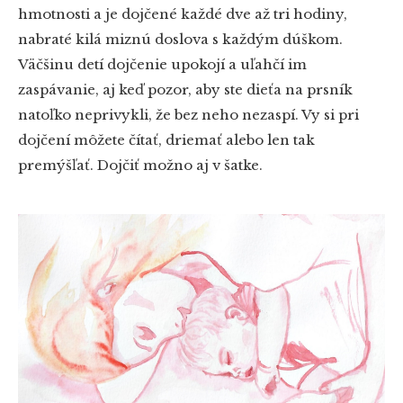
hmotnosti a je dojčené každé dve až tri hodiny,
nabraté kilá miznú doslova s každým dúškom.
Väčšinu detí dojčenie upokojí a uľahčí im
zaspávanie, aj keď pozor, aby ste dieťa na prsník
natoľko neprivykli, že bez neho nezaspí. Vy si pri
dojčení môžete čítať, driemať alebo len tak
premýšľať. Dojčiť možno aj v šatke.