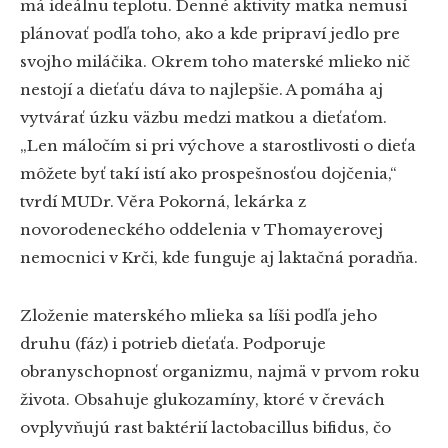
má ideálnu teplotu. Denné aktivity matka nemusí
plánovať podľa toho, ako a kde pripraví jedlo pre
svojho miláčika. Okrem toho materské mlieko nič
nestojí a dieťaťu dáva to najlepšie. A pomáha aj
vytvárať úzku väzbu medzi matkou a dieťaťom.
„Len máločím si pri výchove a starostlivosti o dieťa
môžete byť takí istí ako prospešnosťou dojčenia,“
tvrdí MUDr. Věra Pokorná, lekárka z
novorodeneckého oddelenia v Thomayerovej
nemocnici v Krči, kde funguje aj laktačná poradňa.
Zloženie materského mlieka sa líši podľa jeho
druhu (fáz) i potrieb dieťaťa. Podporuje
obranyschopnosť organizmu, najmä v prvom roku
života. Obsahuje glukozamíny, ktoré v črevách
ovplyvňujú rast baktérií lactobacillus bifidus, čo