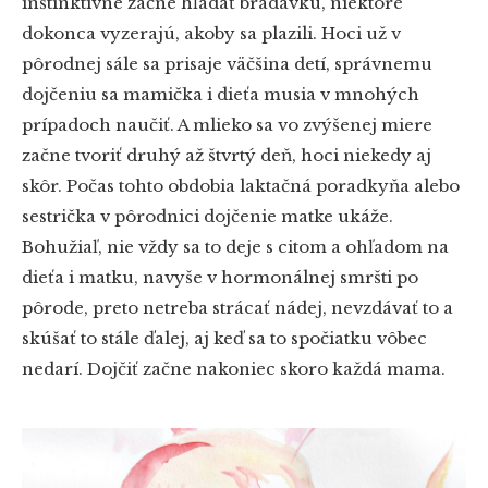
inštinktívne začne hľadať bradavku, niektoré
dokonca vyzerajú, akoby sa plazili. Hoci už v
pôrodnej sále sa prisaje väčšina detí, správnemu
dojčeniu sa mamička i dieťa musia v mnohých
prípadoch naučiť. A mlieko sa vo zvýšenej miere
začne tvoriť druhý až štvrtý deň, hoci niekedy aj
skôr. Počas tohto obdobia laktačná poradkyňa alebo
sestrička v pôrodnici dojčenie matke ukáže.
Bohužiaľ, nie vždy sa to deje s citom a ohľadom na
dieťa i matku, navyše v hormonálnej smršti po
pôrode, preto netreba strácať nádej, nevzdávať to a
skúšať to stále ďalej, aj keď sa to spočiatku vôbec
nedarí. Dojčiť začne nakoniec skoro každá mama.