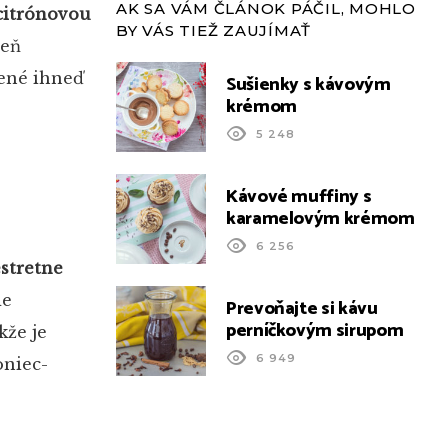
AK SA VÁM ČLÁNOK PÁČIL, MOHLO
citrónovou
BY VÁS TIEŽ ZAUJÍMAŤ
veň
vené ihneď
Sušienky s kávovým
krémom
5 248
Kávové muffiny s
karamelovým krémom
6 256
estretne
de
Prevoňajte si kávu
perníčkovým sirupom
kže je
6 949
oniec-