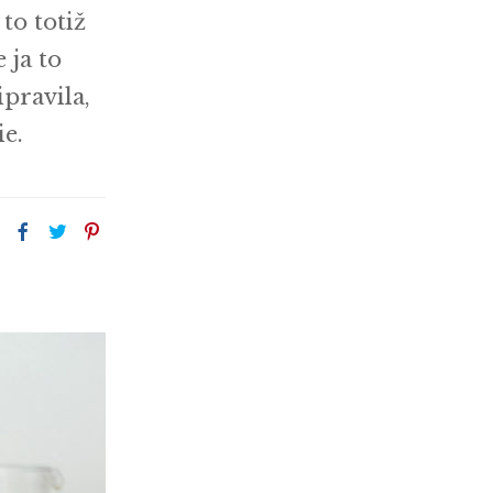
to totiž
 ja to
pravila,
ie.
: