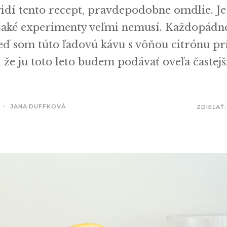
dí tento recept, pravdepodobne omdlie. Je 
jaké experimenty veľmi nemusí. Každopádne
eď som túto ľadovú kávu s vôňou citrónu pri
 že ju toto leto budem podávať oveľa častejš
JANA DUFFKOVÁ
ZDIEĽAŤ