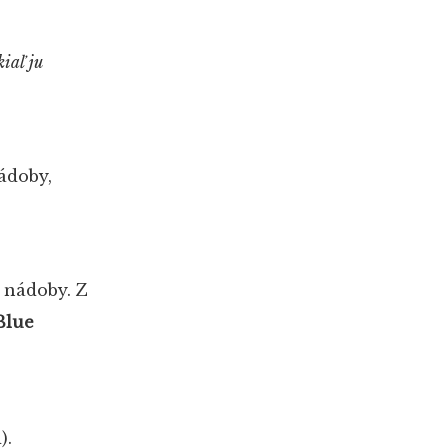
iaľ ju
ádoby,
j nádoby. Z
Blue
).