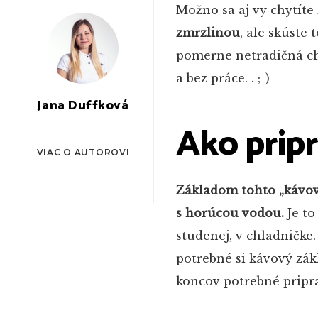
Možno sa aj vy chytíte
zmrzlinou
, ale skúste
pomerne netradičná c
a bez práce. . ;-)
Jana Duffková
Ako pripr
VIAC O AUTOROVI
Základom tohto „kávové
s horúcou vodou.
Je to
studenej, v chladničke.
potrebné si kávový zák
koncov potrebné priprav