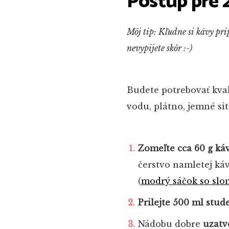
Postup pre 
Môj tip: Kľudne si kávy pri
nevypijete skôr :-)
Budete potrebovať kval
vodu, plátno, jemné sit
Zomeľte cca 60 g ká
čerstvo namletej káv
(
modrý sáčok so sl
Prilejte 500 ml stud
Nádobu dobre
uzatv