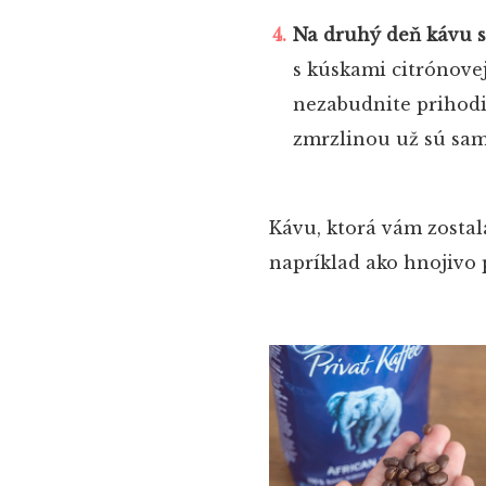
Na druhý deň kávu s
s kúskami citrónovej
nezabudnite prihodiť
zmrzlinou už sú sam
Kávu, ktorá vám zostal
napríklad ako hnojivo p