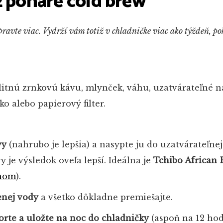
2 poháre cold brew
pravte viac. Vydrží vám totiž v chladničke viac ako týždeň, pok
itnú zrnkovú kávu, mlynček, váhu, uzatvárateľné n
ko alebo papierový filter.
vy
(nahrubo je lepšia) a nasypte ju do uzatvárateľne
y je výsledok oveľa lepší. Ideálna je
Tchibo African 
onom
).
enej vody
a všetko dôkladne premiešajte.
orte a uložte na noc do chladničky
(aspoň na 12 hod