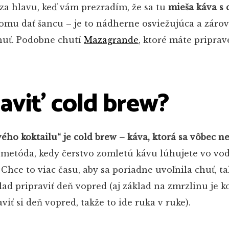
 za hlavu, keď vám prezradím, že sa tu
mieša káva s 
 tomu dať šancu – je to nádherne osviežujúca a záro
huť. Podobne chutí
Mazagrande
, ktoré máte pripra
aviť cold brew?
ho koktailu“ je cold brew – káva, ktorá sa vôbec n
 metóda, kedy čerstvo zomletú kávu lúhujete vo vo
 Chce to viac času, aby sa poriadne uvoľnila chuť, ta
lad pripraviť deň vopred (aj základ na zmrzlinu je k
iť si deň vopred, takže to ide ruka v ruke).