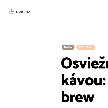
RUBRIKY
KÁVA
RECEPTY
Osviež
kávou:
brew