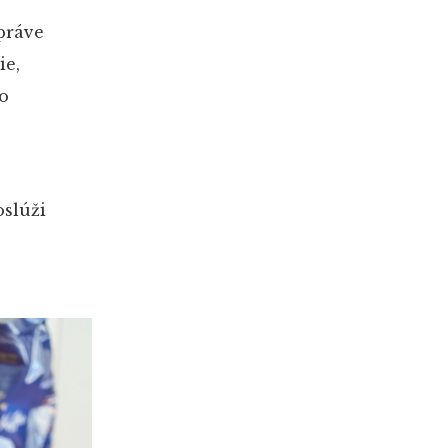
práve
ie,
so
oslúži