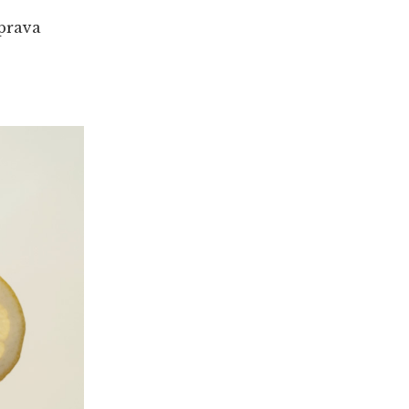
íprava