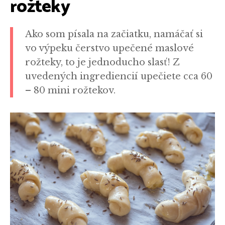
rožteky
Ako som písala na začiatku, namáčať si
vo výpeku čerstvo upečené maslové
rožteky, to je jednoducho slasť! Z
uvedených ingrediencií upečiete cca 60
–
80 mini rožtekov.