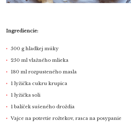
Ingrediencie:
500 g hladkej múky
250 ml vlažného mlieka
180 ml rozpusteného masla
1 lyžička cukru krupica
1 lyžička soli
1 balíček sušeného droždia
Vajce na potretie rožtekov, rasca na posypanie