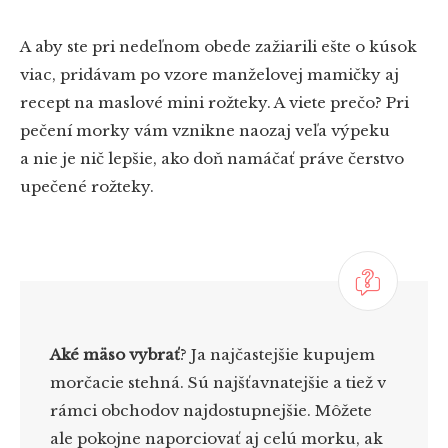
A aby ste pri nedeľnom obede zažiarili ešte o kúsok
viac, pridávam po vzore manželovej mamičky aj
recept na maslové mini rožteky. A viete prečo? Pri
pečení morky vám vznikne naozaj veľa výpeku
a nie je nič lepšie, ako doň namáčať práve čerstvo
upečené rožteky.
Aké mäso vybrať
? Ja najčastejšie kupujem
morčacie stehná. Sú najšťavnatejšie a tiež v
rámci obchodov najdostupnejšie. Môžete
ale pokojne naporciovať aj celú morku, ak