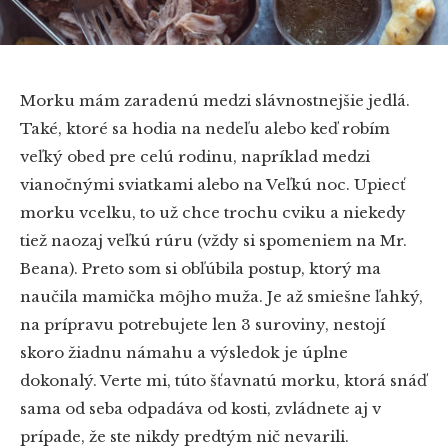
Morku mám zaradenú medzi slávnostnejšie jedlá.
Také, ktoré sa hodia na nedeľu alebo keď robím
veľký obed pre celú rodinu, napríklad medzi
vianočnými sviatkami alebo na Veľkú noc. Upiecť
morku vcelku, to už chce trochu cviku a niekedy
tiež naozaj veľkú rúru (vždy si spomeniem na Mr.
Beana). Preto som si obľúbila postup, ktorý ma
naučila mamička môjho muža. Je až smiešne ľahký,
na prípravu potrebujete len 3 suroviny, nestojí
skoro žiadnu námahu a výsledok je úplne
dokonalý. Verte mi, túto šťavnatú morku, ktorá snáď
sama od seba odpadáva od kosti, zvládnete aj v
prípade, že ste nikdy predtým nič nevarili.