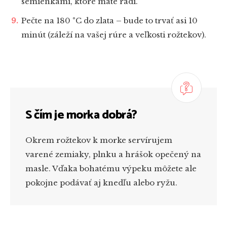
semienkami, ktoré máte radi.
Pečte na 180 °C do zlata – bude to trvať asi 10
minút (záleží na vašej rúre a veľkosti rožtekov).
S čím je morka dobrá?
Okrem rožtekov k morke servírujem
varené zemiaky, plnku a hrášok opečený na
masle. Vďaka bohatému výpeku môžete ale
pokojne podávať aj knedľu alebo ryžu.