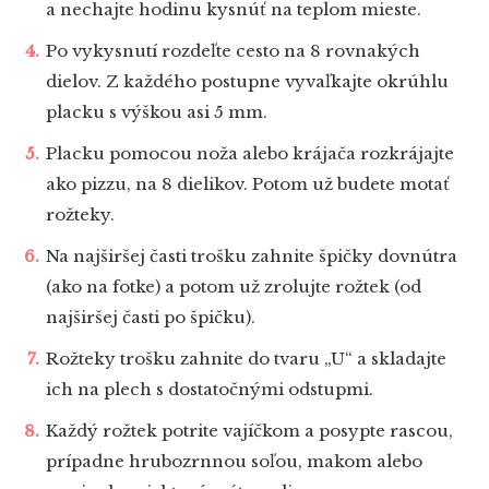
a nechajte hodinu kysnúť na teplom mieste.
Po vykysnutí rozdeľte cesto na 8 rovnakých
dielov. Z každého postupne vyvaľkajte okrúhlu
placku s výškou asi 5 mm.
Placku pomocou noža alebo krájača rozkrájajte
ako pizzu, na 8 dielikov. Potom už budete motať
rožteky.
Na najširšej časti trošku zahnite špičky dovnútra
(ako na fotke) a potom už zrolujte rožtek (od
najširšej časti po špičku).
Rožteky trošku zahnite do tvaru „U“ a skladajte
ich na plech s dostatočnými odstupmi.
Každý rožtek potrite vajíčkom a posypte rascou,
prípadne hrubozrnnou soľou, makom alebo