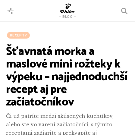
VYHĽADÁVANIE
BLOG
RECEPTY
Šťavnatá morka a
maslové mini rožteky k
výpeku – najjednoduchší
recept aj pre
začiatočníkov
Či už patríte medzi skúsených kuchtíkov,
alebo ste vo varení začiatočníci, s týmito
receptami zažiarite a prekvapíte aj