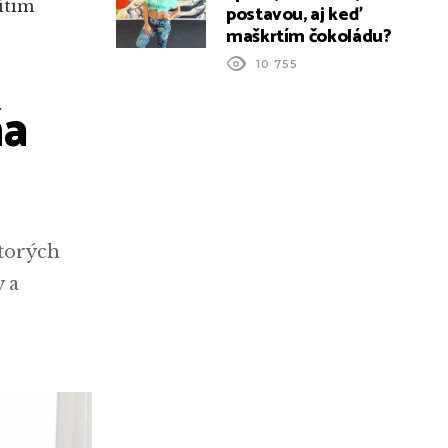
ítim
postavou, aj keď
maškrtím čokoládu?
10 755
ňa
ktorých
y a