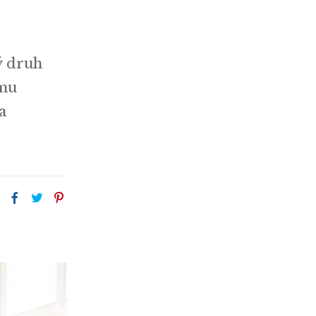
ý druh
omu
a
: