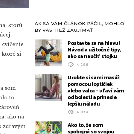
AK SA VÁM ČLÁNOK PÁČIL, MOHLO
na, ktorú
BY VÁS TIEŽ ZAUJÍMAŤ
úcej
Postavte sa na hlavu!
 cvičenie
Návod a užitočné tipy,
ktoré si
ako sa naučiť stojku
4 296
Urobte si sami masáž
pomocou loptičiek
la som
alebo valca – uľaví vám
od bolesti a prinesie
olo to
lepšiu náladu
 zároveň
4 839
ma, ako na
Ako to, že som
so zdravým
spokojná so svojou