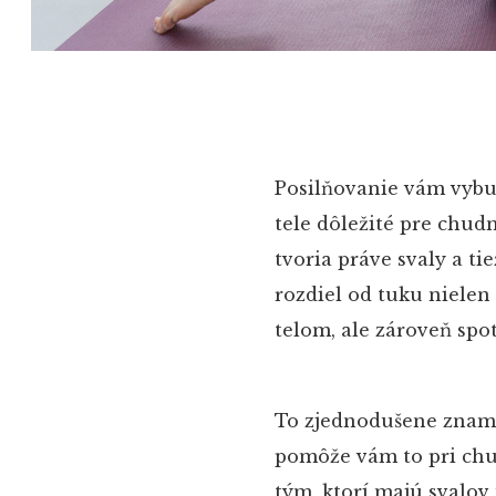
Posilňovanie vám vybudu
tele dôležité pre chudn
tvoria práve svaly a t
rozdiel od tuku niele
telom, ale zároveň spo
To zjednodušene znamen
pomôže vám to pri chud
tým, ktorí majú svalov