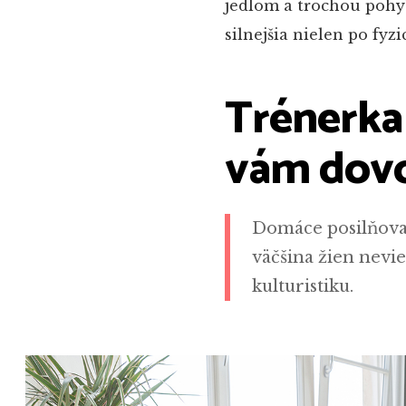
jedlom a trochou pohy
silnejšia nielen po fyzi
Trénerka 
vám dovol
Domáce posilňovan
väčšina žien nevie
kulturistiku.