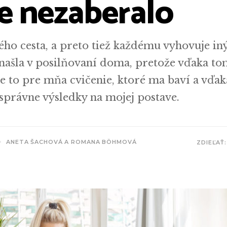
e nezaberalo
ného cesta, a preto tiež každému vyhovuje in
a našla v posilňovaní doma, pretože vďaka t
Je to pre mňa cvičenie, ktoré ma baví a vďak
správne výsledky na mojej postave.
ANETA ŠACHOVÁ A ROMANA BÖHMOVÁ
ZDIEĽAŤ