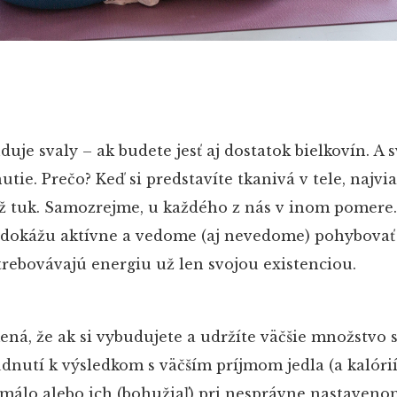
je svaly – ak budete jesť aj dostatok bielkovín. A s
utie. Prečo? Keď si predstavíte tkanivá v tele, najv
iež tuk. Samozrejme, u každého z nás v inom pomere.
n dokážu aktívne a vedome (aj nevedome) pohybovať
trebovávajú energiu už len svojou existenciou.
á, že ak si vybudujete a udržíte väčšie množstvo s
nutí k výsledkom s väčším príjmom jedla (a kalórií
 málo alebo ich (bohužiaľ) pri nesprávne nastaveno