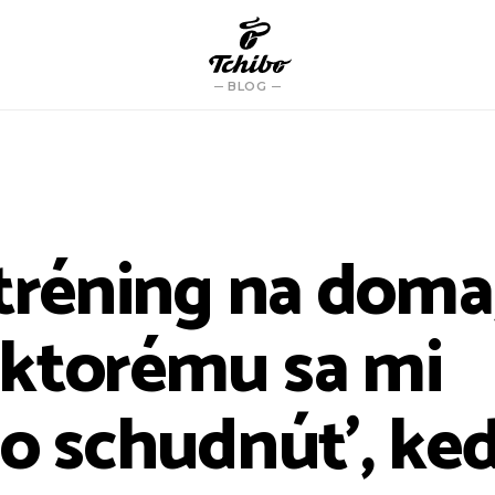
BLOG
 tréning na doma
ktorému sa mi
lo schudnúť, ke