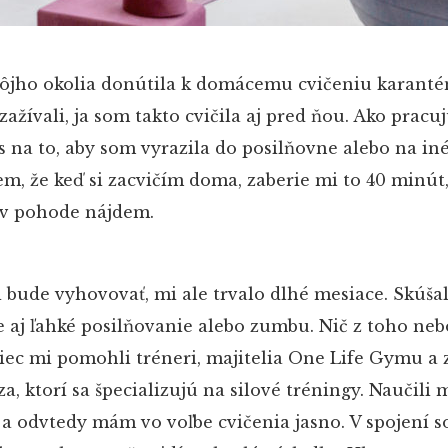
môjho okolia donútila k domácemu cvičeniu karanté
žívali, ja som takto cvičila aj pred ňou. Ako pracuj
na to, aby som vyrazila do posilňovne alebo na iné
, že keď si zacvičím doma, zaberie mi to 40 minút, 
 v pohode nájdem.
mi bude vyhovovať, mi ale trvalo dlhé mesiace. Skúša
ale aj ľahké posilňovanie alebo zumbu. Nič z toho neb
iec mi pomohli tréneri, majitelia One Life Gymu a
, ktorí sa špecializujú na silové tréningy. Naučili 
 a odvtedy mám vo voľbe cvičenia jasno. V spojení 