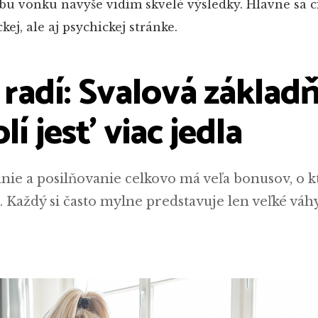
bu vonku navyše vidím skvelé výsledky. Hlavne sa c
ckej, ale aj psychickej stránke.
radí: Svalová základ
í jesť viac jedla
ie a posilňovanie celkovo má veľa bonusov, o 
. Každý si často mylne predstavuje len veľké váh