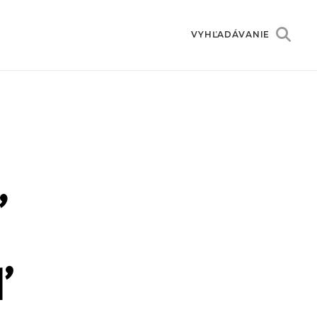
VYHĽADÁVANIE
,
ď