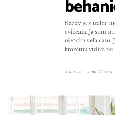
behani
Každý je z úplne i
cvičenia. Ja som s
ušetrím veľa času. 
ktorému vidím tie 
8. 6. 2021
4 MIN. ČÍTANIA