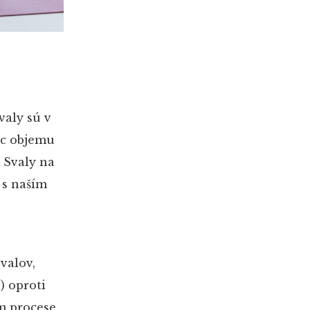
valy sú v
iac objemu
 Svaly na
 s naším
valov,
) oproti
m procese