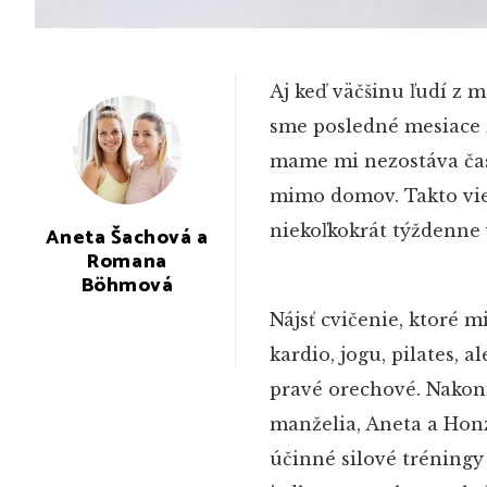
Aj keď väčšinu ľudí z 
sme posledné mesiace za
mame mi nezostáva čas 
mimo domov. Takto viem
niekoľkokrát týždenne
Aneta Šachová a
Romana
Böhmová
Nájsť cvičenie, ktoré 
kardio, jogu, pilates, 
pravé orechové. Nakon
manželia, Aneta a Honza
účinné silové tréningy