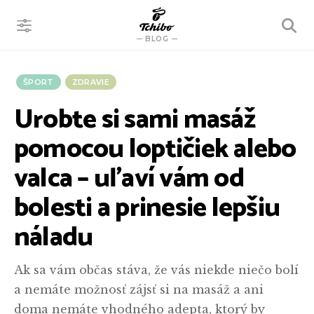
VYHĽADÁVANIE
BLOG
ŠPORT
ZDRAVIE
Urobte si sami masáž
pomocou loptičiek alebo
valca – uľaví vám od
bolesti a prinesie lepšiu
náladu
Ak sa vám občas stáva, že vás niekde niečo bolí
a nemáte možnosť zájsť si na masáž a ani
doma nemáte vhodného adepta, ktorý by