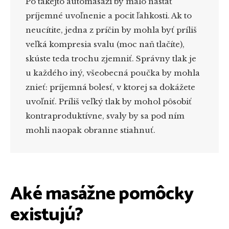
Po takejto automasáži by malo nastať
príjemné uvoľnenie a pocit ľahkosti. Ak to
neucítite, jedna z príčin by mohla byť príliš
veľká kompresia svalu (moc naň tlačíte),
skúste teda trochu zjemniť. Správny tlak je
u každého iný, všeobecná poučka by mohla
znieť: príjemná bolesť, v ktorej sa dokážete
uvoľniť. Príliš veľký tlak by mohol pôsobiť
kontraproduktívne, svaly by sa pod ním
mohli naopak obranne stiahnuť.
Aké masážne pomôcky
existujú?