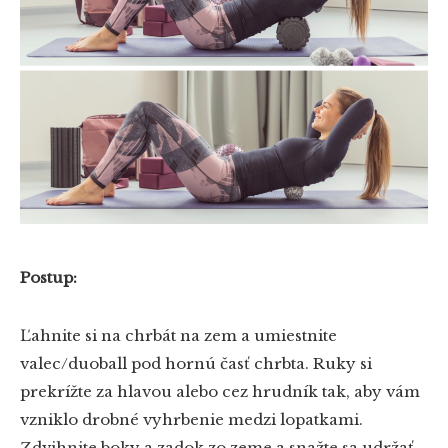
Postup:
Ľahnite si na chrbát na zem a umiestnite
valec/duoball pod hornú časť chrbta. Ruky si
prekrížte za hlavou alebo cez hrudník tak, aby vám
vzniklo drobné vyhrbenie medzi lopatkami.
Zdvihnite boky a zadok zo zeme a snažte sa udržať