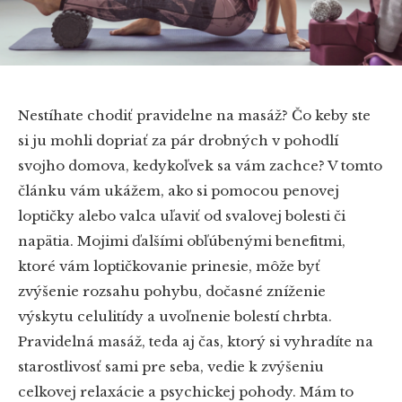
Nestíhate chodiť pravidelne na masáž? Čo keby ste
si ju mohli dopriať za pár drobných v pohodlí
svojho domova, kedykoľvek sa vám zachce? V tomto
článku vám ukážem, ako si pomocou penovej
loptičky alebo valca uľaviť od svalovej bolesti či
napätia. Mojimi ďalšími obľúbenými benefitmi,
ktoré vám loptičkovanie prinesie, môže byť
zvýšenie rozsahu pohybu, dočasné zníženie
výskytu celulitídy a uvoľnenie bolestí chrbta.
Pravidelná masáž, teda aj čas, ktorý si vyhradíte na
starostlivosť sami pre seba, vedie k zvýšeniu
celkovej relaxácie a psychickej pohody. Mám to