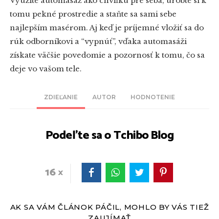
Využite automasáž ako chvíľku pre seba, urobte si k
tomu pekné prostredie a staňte sa sami sebe
najlepším masérom. Aj keď je príjemné vložiť sa do
rúk odborníkovi a “vypnúť”, vďaka automasáži
získate väčšie povedomie a pozornosť k tomu, čo sa
deje vo vašom tele.
ZDIEĽANIE
AUTOR
HODNOTENIE
Podeľte sa o Tchibo Blog
16
AK SA VÁM ČLÁNOK PÁČIL, MOHLO BY VÁS TIEŽ
ZAUJÍMAŤ