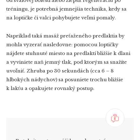
od svalovej bolesti alebo zlepšiť regeneráciu po
tréningu, je potrebná jemnejšia technika, kedy sa
na loptičke či valci pohybujete veľmi pomaly.
Napríklad taká masáž preťaženého predlaktia by
mohla vyzerať nasledovne: pomocou loptičky
nájdete stuhnuté miesto na predlaktí bližšie k dlani
a vyviniete naň jemný tlak, pod ktorým sa snažíte
uvoľniť. Zhruba po 30 sekundách (cca 6
–
8
hlbokých nádychov) sa posuniete trochu bližšie
k lakťu a opakujete rovnaký postup.