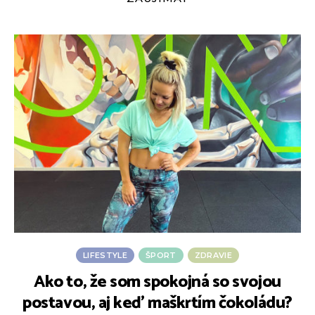
LIFESTYLE
ŠPORT
ZDRAVIE
Ako to, že som spokojná so svojou
F
postavou, aj keď maškrtím čokoládu?